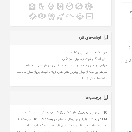
ی
ای
نوشته‌های تازه
 و
خرید شلف دیواری برای کتاب
متن آهنگ یاقوت از سهیل مهرزادگان
کاری
جراحی بواسیر و درمان بواسیر و آبسه مقعدی با روش های پیشرفته
تور هوایی کربلا از تهران بهترین هتل های کربلا و قیمت پرواز تهران به نجف
مشخصات فنی زانتیا
برچسب‌ها
10 تا از بهترین Doodle های گوگل
35 نکته درباره سئو سایت مشتریان
SEM چیست؟ بازاریابی موتورهای جستجو چیست؟
Sitelinks چیست؟
UX
چیست؟ خلق تجربه کاربری بخش برای کاربر وبسایت شما
آموزش امنیت
برین،