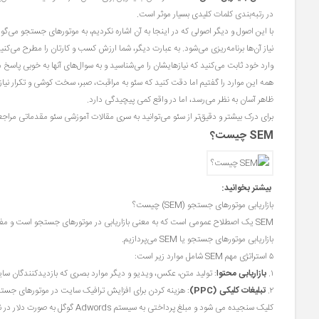
در رتبه‌بندی کلمات کلیدی بسیار موثر است.
با این اصول و دیگر اصولی که در اینجا به آن اشاره نکردیم، به موتورهای جستجو می‌گو
نیاز آن‌ها برنامه‌ریزی می‌شود. به عبارت دیگر، شما ارزش کسب و کارتان را مطرح می‌کنید
وارد خود ثابت می‌کنید که نیازهایشان را می‌شناسید و به سوال‌های آنها به خوبی پاسخ 
همه این موارد را گفتیم اما دقت کنید که سئو به مراقبت، صبر، سخت کوشی و تکرار نیاز 
ظاهر آسان به نظر می‌رسد، اما در واقع کمی پیچیدگی دارد.
برای درک بیشتر و دقیق‌تر از سئو می‌توانید به سری مقالات آموزشی سئو مقدماتی مراجعه کنید. حالا 
SEM چیست؟
بیشتر بخوانید:
بازاریابی موتورهای جستجو (SEM) چیست؟
بازاریابی موتورهای جستجو یا SEM می‌پردازیم.
۵ استراتژی مهم SEM شامل موارد زیر است:
۱.
بازاریابی محتوا
: تولید متن، عکس، ویدیو و دیگر موارد بصری که بازدیدکنندگان سای
۲.
تبلیغات کلیکی (PPC)
: هزینه کردن برای افزایش ترافیک سایت در موتورهای جستجو
کلیک سنجیده می شود و مبلغ پرداختی به سیستم Adwords گوگل به صورت دلار در نظر گرفته می‌شود و با توجه به اینکه هزینه دلار شناور است، هزینه آن نیز متغیر خواهد بود.