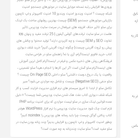
وردپرس1: اهمیت تامین امنیت در وردپرس
ارور ۴۰۴ و تاثیر آن بر سئو
اعتبار
ورودی‌ها
افزایش رتبه نسخه موبایل سایت در موتورهای جستجو
امنیت
ابق
شبکه چیست ؟
امنیت ویندوز
امنیت ویندوز 10
امنیت کامپیوتر و لپ تاپمون
زه
بازاریابی موتورهای جستجو (SEM) چیست
بهترین روشهای ساخت بک لینک
برای سئو
تاثیر حذف افزونه های غیرفعال در سرعت سایت وردپرس
تاثیر
هاست در سئو سایت
ترفندهای گوشی آیفون | 25 ترفند مفید و پنهان ios
ر به
تفاوت SEO و SEM چیست و چه کاربردی دارند؟
تولید محتوا و چالش های
پیش رو
ثروت آفرینی چیست| چگونه ثروت آفرینی کنیم؟
خرید شلف دیواری
کتاب
خرید فالوور اینستاگرام، آری یا نه!
راهنمای سئو در طراحی سایت
فروشگاهی
روش های ذخیره عکس و فیلم در اینستاگرام کامل ترین آموزش
های اینستاگرام
سئو آسان است اگر این کارها را انجام دهید!
سئو تضمینی ،
واقعیت یا یک دروغ دوست‌ داشتنی؟
سئو داخلی On Page SEO چیست ؟
سئو منفی (Negative SEO) چیست و شامل چه مواردی می شود؟
سیر
تکامل سئو از ابتدا تا امروز
سیستم های نرم افزاری مدیریت فرایند کسب و کار
شبکه
شلف دیواری کتاب
علت هک شدن سایت وردپرسی شما چیست؟ ۷ دلیل
‌شود. در ادامه بیشتر به
عمده
قوانین لینک سازی در سئو
لیست مواردی که برای امنیت برنامه PHP
لازم است چک شود
مدیریت سایت وردپرسی با نرم افزار WordPress
هولدر
کتاب
پنالتی گوگل چیست
چرا باید رسانه های وردپرس را noindex کنیم؟
چطور امنیت کامپیوتر و لپ تاپمون رو افزایش بدیم؟
چند زبانه بودن سایت در
اساس
سئو مفید است؟ سئو سایت چندزبانه به چه صورت است؟