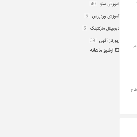
ند، نسبت PPC و SEO به طور متوسط ۳۰ به ۷۰
آموزش سئو
40
آموزش وردپرس
5
دیجیتال مارکتینگ
6
رپورتاژ آگهی
39
در
آرشیو
ماهانه
سئو مطرح