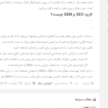
است. پس تمرکز بر روی سئو در الویت قرار می‌گیرد.
کاربرد SEO و SEM چیست؟
در حالت عادی برای بیشتر کسب و کارهای اینترنتی پیشنهاد می‌شود که از هر دو روش ب
اینجا نکاتی را مطرح کرده‌ایم که بر اساس تجربه شرکت‌های بزرگ به دست آمده است.
نکانی برای اینکه بدانید از کدام سرویس برای کسب و کارتان استفاده کنید:
اگر کسب و کارتان را تازه راه‌اندازی کرده‌اید، اول با سئو سایتتان را قوی کنید، بعد با SEM آن را مطرح‌تر کنید.
اگر تعداد معینی ترافیک ارگانیک دارید اما نرخ تبدیل پایین است، قطعا به فکر سئو
اگر نرخ تبدیل عالی است، اما ترافیک پایینی دارید، SEM راه حل شما است.
است، حتی اگر در همه کلمات کلیدی مهم سایت، اول باشد. درست است که SEM بعد از سئو قرار می‌گیرد، اما برای موفق شدن به هر دو به همراه کمی هوش و ذکاوت نیاز است.
بازدید : - بار
دسته بندی :
آموزش سئو
تاريخ : 18 آگوست 2019
مطالب مرتبط