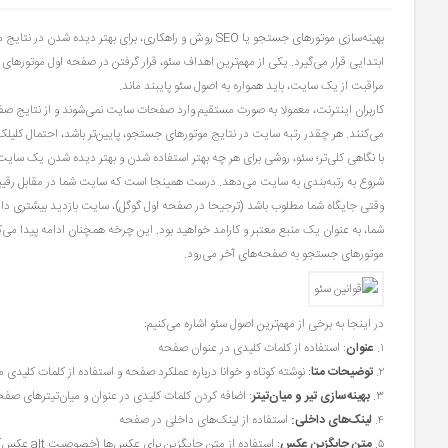
بهینه‌سازی موتورهای جستجو یا SEO روش و راهکاری، برای
مراقبت از یک سایت، باید همواره به اصول سئو پایبند ماند.
کاربران اینترنت، معمولا به صورت مستقیم وارد صفحات سایت نمی‌شوند و از نتایج ص
می‌کنند. هر چقدر رتبه سایت در نتایج موتورهای جستجو، پایین‌تر باشد، احتمال کلیلک
با نگاهی کلی‌تر؛ سئو، روشی برای هر چه بهتر استفاده شدن و بهتر دیده شدن یک سای
شروع به رتبه‌بندی به سایت می‌دهد. درست همینجا است که سایت شما در مقابل رقیبانتا
وقتی جایگاه شما مطلوب باشد (ترجیحا در صفحه اول گوگل)، سایت بازدید بیشتری دار
شما، به عنوان یک منبع معتبر و کارامد خواهید بود. این چرخه همچنان ادامه پیدا می‌کن
موتورهای جستجو به صفحه‌های آخر می‌رود.
در اینجا به برخی از مهم‌ترین اصول سئو اشاره می‌کنیم:
۱.
عنوان
: استفاده از کلمات کلیدی در عنوان صفحه
۲.
توضیحات متا
: نوشته کوتاه و خوانا درباره عملکرد صفحه و استفاده از کلمات کلیدی م
۳.
بهینه‌سازی تیر و میان‌تیتر
: اضافه کردن کلمات کلیدی در عنوان و میان‌تیترهای صفح
۴.
لینک‌های داخلی:
استفاده از لینک‌های داخلی در صفحه
۵.
متن جایگزین عکس
: استفاده 