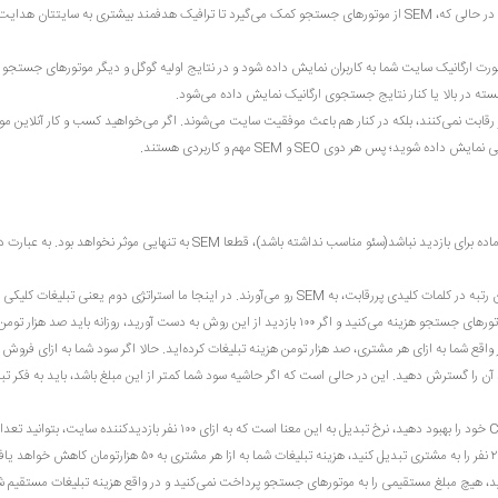
در کل SEM گسترده‌تر از SEO است. SEO به نتایج بهتر جستجوی ارگانیک می پردازد، در حالی که، SEM از موتورهای جستجو کمک می‌گیرد تا ترافیک هدفمند بیشتری به سایتتان 
ورت ارگانیک سایت شما به کاربران نمایش داده شود و در نتایج اولیه گوگل و دیگر موتورهای جستجو ق
جود دارد و نباید از آن غافل شد این است که SEO و SEM با یکدیگر رقابت نمی‌کنند، بلکه در کنار هم باعث موفقیت سایت می‌شوند. اگر می‌خواهید کسب و کار آنلاین
پس هر دوی SEO و SEM مهم و کاربردی هستند.
بدون سئو مناسب موفق نخواهد بود. اگر سایت شما آماده برای بازدید نباشد(سئو مناسب نداشته باشد)، قطعا SEM به تنهایی موثر نخواهد بود. 
با ی
را در نظر می‌گیریم. حالا فرض کنید که شما به ازای هر کلیک کاربر مبلغ ۱۰۰۰ تومان به موتورهای جستجو هزینه می‌کنید و اگر ۱۰۰ بازدید از این روش به دست آورید، روزانه باید صد هزار توم
یل به مشتری کنید، در واقع شما به ازای هر مشتری، صد هزار تومن هزینه تبلیغات کرده‌اید. حالا اگر سود شما به ازای فروش
د آن را گسترش دهید. این در حالی است که اگر حاشیه سود شما کمتر از این مبلغ باشد، باید به فکر تب
برای اینکه تبلیغات PPC بتواند سودآوری مناسب داشته باشد، شما باید نرخ تبدیل CRO خود را بهبود دهید، نرخ تبدیل به این معنا است که به ازای ۱۰۰ نفر بازدیدکننده سایت، بتوانید 
وگل نتیجه کسب کنید، هیچ مبلغ مستقیمی را به موتورهای جستجو پرداخت نمی‌کنید و در واقع هزینه تبلیغات مستقیم ش