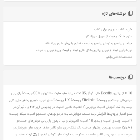
نوشته‌های تازه
خرید شلف دیواری برای کتاب
متن آهنگ یاقوت از سهیل مهرزادگان
جراحی بواسیر و درمان بواسیر و آبسه مقعدی با روش های پیشرفته
تور هوایی کربلا از تهران بهترین هتل های کربلا و قیمت پرواز تهران به نجف
مشخصات فنی زانتیا
برچسب‌ها
10 تا از بهترین Doodle های گوگل
35 نکته درباره سئو سایت مشتریان
SEM چیست؟ بازاریابی
موتورهای جستجو چیست؟
Sitelinks چیست؟
UX چیست؟ خلق تجربه کاربری بخش برای کاربر
وبسایت شما
آموزش امنیت وردپرس1: اهمیت تامین امنیت در وردپرس
ارور ۴۰۴ و تاثیر آن بر
سئو
اعتبار ورودی‌ها
افزایش رتبه نسخه موبایل سایت در موتورهای جستجو
امنیت شبکه چیست
؟
امنیت ویندوز
امنیت ویندوز 10
امنیت کامپیوتر و لپ تاپمون
بازاریابی موتورهای جستجو
(SEM) چیست
بهترین روشهای ساخت بک لینک برای سئو
تاثیر حذف افزونه های غیرفعال در
سرعت سایت وردپرس
تاثیر هاست در سئو سایت
ترفندهای گوشی آیفون | 25 ترفند مفید و