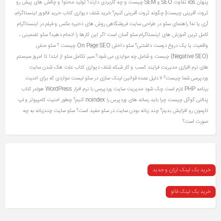
پنهان ios
تفاوت SEO و SEM چیست و چه کاربردی دارند؟
تولید محتوا و چالش های پیش رو
ثروت آفرینی چیست| چگونه ثروت آفرینی کنیم؟
خرید شلف دیواری کتاب
خرید فالوور اینستاگرام،
آری یا نه!
راهنمای سئو در طراحی سایت فروشگاهی
روش های ذخیره عکس و فیلم در اینستاگرام
کامل ترین آموزش های اینستاگرام
سئو آسان است اگر این کارها را انجام دهید!
سئو تضمینی ،
واقعیت یا یک دروغ دوست‌ داشتنی؟
سئو داخلی On Page SEO چیست ؟
سئو منفی
(Negative SEO) چیست و شامل چه مواردی می شود؟
سیر تکامل سئو از ابتدا تا امروز
سیستم
های نرم افزاری مدیریت فرایند کسب و کار
شبکه
شلف دیواری کتاب
علت هک شدن سایت
وردپرسی شما چیست؟ ۷ دلیل عمده
قوانین لینک سازی در سئو
لیست مواردی که برای امنیت
برنامه PHP لازم است چک شود
مدیریت سایت وردپرسی با نرم افزار WordPress
هولدر کتاب
پنالتی گوگل چیست
چرا باید رسانه های وردپرس را noindex کنیم؟
چطور امنیت کامپیوتر و لپ
تاپمون رو افزایش بدیم؟
چند زبانه بودن سایت در سئو مفید است؟ سئو سایت چندزبانه به چه
صورت است؟
خرید بک لینک ارزان و جدید
خرید بک لینک فالو