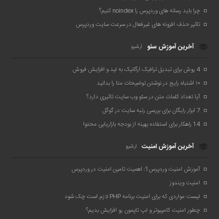
چرا باید رسانه های وردپرس را noindex کنیم؟
تاثیر حذف افزونه های غیرفعال در سرعت سایت وردپرس
آخرین آموزش سئو
آرشیو
4 روش برای تبدیل ترافیک ارگانیک به لید و افزایش فروش
۱۰ اشتباه رایج در نوشتن توضیحات متا را بدانید
آیا تعداد کلمات متن در سئو وب سایت تاثیری دارد؟
7 ابزار رایگان برای بررسی رتبه سایت در گوگل
14 راهکار برای استفاده بهینه از بودجه بازاریابی محتوا
آخرین آموزش امنیت
آرشیو
آموزش امنیت وردپرس1: اهمیت تامین امنیت در وردپرس
امنیت ویندوز
لیست مواردی که برای امنیت برنامه PHP لازم است چک شود
چطور امنیت کامپیوتر و لپ تاپمون رو افزایش بدیم؟