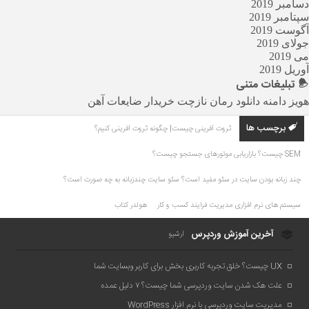
دسامبر 2019
سپتامبر 2019
آگوست 2019
جولای 2019
می 2019
آوریل 2019
تبلیغات
متنی
هویز دامنه
دانلود رمان
نازچت
خریدار ضایعات آهن
برچسب ها
ثروت آفرینی چیست| چگونه ثروت آفرینی کنیم؟
SEM چیست؟ بازاریابی موتورهای جستجو چیست؟
چند زبانه بودن سایت در سئو مفید است؟ سئو سایت چندزبانه به چه صورت است؟
سیستم های نرم افزاری مدیریت فرایند کسب و کار
هولدر کتاب
آخرین آموزش وردپرس
آرشیو
UX چیست؟ خلق تجربه کاربری بخش برای کاربر وبسایت شما
علت هک شدن سایت وردپرسی شما چیست؟ ۷ دلیل عمده
مدیریت سایت وردپرسی با نرم افزار WordPress