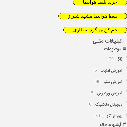
خرید بلیط هواپیما
بلیط هواپیما مشهد شیراز
خم کن میلگرد انتظاری
تبلیغات متنی
موضوعات
58
29
آموزش امنیت
5
آموزش سئو
40
آموزش وردپرس
5
دیجیتال مارکتینگ
6
رپورتاژ آگهی
39
آرشیو
ماهانه