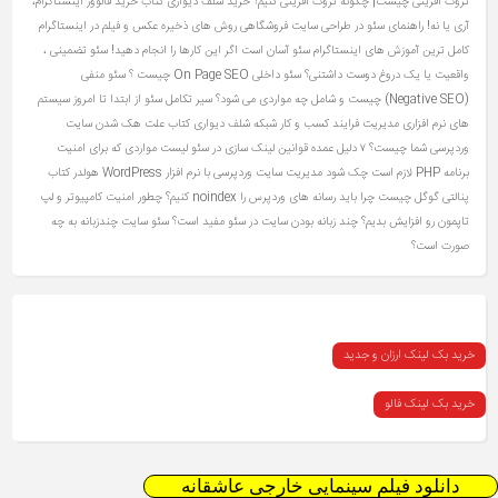
ثروت آفرینی چیست| چگونه ثروت آفرینی کنیم؟
خرید شلف دیواری کتاب
خرید فالوور اینستاگرام،
آری یا نه!
راهنمای سئو در طراحی سایت فروشگاهی
روش های ذخیره عکس و فیلم در اینستاگرام
کامل ترین آموزش های اینستاگرام
سئو آسان است اگر این کارها را انجام دهید!
سئو تضمینی ،
واقعیت یا یک دروغ دوست‌ داشتنی؟
سئو داخلی On Page SEO چیست ؟
سئو منفی
(Negative SEO) چیست و شامل چه مواردی می شود؟
سیر تکامل سئو از ابتدا تا امروز
سیستم
های نرم افزاری مدیریت فرایند کسب و کار
شبکه
شلف دیواری کتاب
علت هک شدن سایت
وردپرسی شما چیست؟ ۷ دلیل عمده
قوانین لینک سازی در سئو
لیست مواردی که برای امنیت
برنامه PHP لازم است چک شود
مدیریت سایت وردپرسی با نرم افزار WordPress
هولدر کتاب
پنالتی گوگل چیست
چرا باید رسانه های وردپرس را noindex کنیم؟
چطور امنیت کامپیوتر و لپ
تاپمون رو افزایش بدیم؟
چند زبانه بودن سایت در سئو مفید است؟ سئو سایت چندزبانه به چه
صورت است؟
خرید بک لینک ارزان و جدید
خرید بک لینک فالو
دانلود فیلم سینمایی خارجی عاشقانه