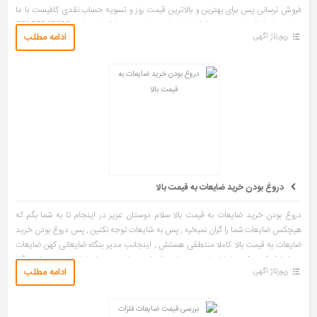
فروش نرسانی پس برای بهترین و بالاترین قیمت روز و تسویه حساب نقدی کافیست با ما
تماس حاصل فرمایید , مدیر شرکت ضایعاتی علی عبدی با شماره تماس 09125342693
ادامه مطلب
رپورتاژ آگهی
جهت خرید ضایعات در تهران در خدمت شما میباشد در نظر داشته باشید شرکت […]
دروغ بودن خرید ضایعات به قیمت بالا
دروغ بودن خرید ضایعات به قیمت بالا سلام دوستان عزیز در اینجام تا به شما بگم که
هیچکس ضایعات شما را گران نمیخره , پس به شایعات توجه نکنین , پس دروغ بودن خرید
ضایعات به قیمت بالا کاملا منتطقی هستش , اینجانب مدیر بنگاه ضایعاتی کهن ضایعات
به شما کمک میکنم تا ضایعات خود را به فروش برسانید خریدار ضایعات در تهران بنگاه
ادامه مطلب
رپورتاژ آگهی
ضایعاتی کهن ضایعات در زمینه خریدار ضایعات در تهران مشغول به […]