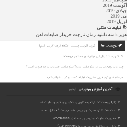
آگوست 2019
جولای 2019
می 2019
آوریل 2019
تبلیغات
متنی
هویز دامنه
دانلود رمان
نازچت
خریدار ضایعات آهن
برچسب ها
ثروت آفرینی چیست| چگونه ثروت آفرینی کنیم؟
SEM چیست؟ بازاریابی موتورهای جستجو چیست؟
چند زبانه بودن سایت در سئو مفید است؟ سئو سایت چندزبانه به چه صورت است؟
سیستم های نرم افزاری مدیریت فرایند کسب و کار
هولدر کتاب
آخرین آموزش وردپرس
آرشیو
UX چیست؟ خلق تجربه کاربری بخش برای کاربر وبسایت شما
علت هک شدن سایت وردپرسی شما چیست؟ ۷ دلیل عمده
مدیریت سایت وردپرسی با نرم افزار WordPress
چرا باید رسانه های وردپرس را noindex کنیم؟