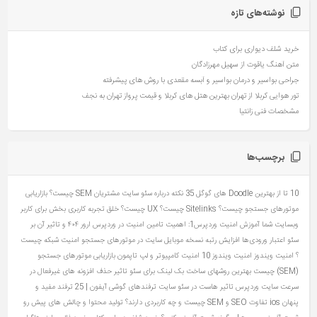
نوشته‌های تازه
خرید شلف دیواری برای کتاب
متن آهنگ یاقوت از سهیل مهرزادگان
جراحی بواسیر و درمان بواسیر و آبسه مقعدی با روش های پیشرفته
تور هوایی کربلا از تهران بهترین هتل های کربلا و قیمت پرواز تهران به نجف
مشخصات فنی زانتیا
برچسب‌ها
10 تا از بهترین Doodle های گوگل
35 نکته درباره سئو سایت مشتریان
SEM چیست؟ بازاریابی
موتورهای جستجو چیست؟
Sitelinks چیست؟
UX چیست؟ خلق تجربه کاربری بخش برای کاربر
وبسایت شما
آموزش امنیت وردپرس1: اهمیت تامین امنیت در وردپرس
ارور ۴۰۴ و تاثیر آن بر
سئو
اعتبار ورودی‌ها
افزایش رتبه نسخه موبایل سایت در موتورهای جستجو
امنیت شبکه چیست
؟
امنیت ویندوز
امنیت ویندوز 10
امنیت کامپیوتر و لپ تاپمون
بازاریابی موتورهای جستجو
(SEM) چیست
بهترین روشهای ساخت بک لینک برای سئو
تاثیر حذف افزونه های غیرفعال در
سرعت سایت وردپرس
تاثیر هاست در سئو سایت
ترفندهای گوشی آیفون | 25 ترفند مفید و
پنهان ios
تفاوت SEO و SEM چیست و چه کاربردی دارند؟
تولید محتوا و چالش های پیش رو