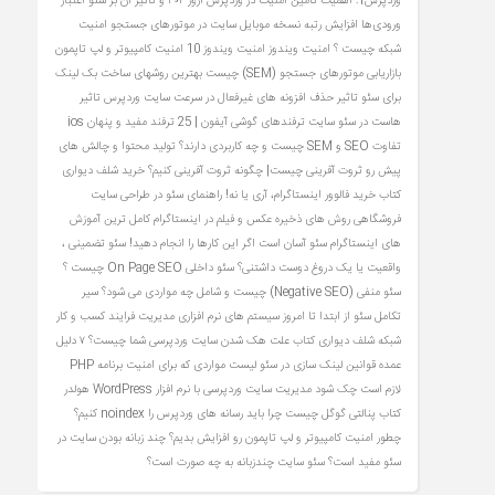
وردپرس1: اهمیت تامین امنیت در وردپرس
ارور ۴۰۴ و تاثیر آن بر سئو
اعتبار
ورودی‌ها
افزایش رتبه نسخه موبایل سایت در موتورهای جستجو
امنیت
شبکه چیست ؟
امنیت ویندوز
امنیت ویندوز 10
امنیت کامپیوتر و لپ تاپمون
بازاریابی موتورهای جستجو (SEM) چیست
بهترین روشهای ساخت بک لینک
برای سئو
تاثیر حذف افزونه های غیرفعال در سرعت سایت وردپرس
تاثیر
هاست در سئو سایت
ترفندهای گوشی آیفون | 25 ترفند مفید و پنهان ios
تفاوت SEO و SEM چیست و چه کاربردی دارند؟
تولید محتوا و چالش های
پیش رو
ثروت آفرینی چیست| چگونه ثروت آفرینی کنیم؟
خرید شلف دیواری
کتاب
خرید فالوور اینستاگرام، آری یا نه!
راهنمای سئو در طراحی سایت
فروشگاهی
روش های ذخیره عکس و فیلم در اینستاگرام کامل ترین آموزش
های اینستاگرام
سئو آسان است اگر این کارها را انجام دهید!
سئو تضمینی ،
واقعیت یا یک دروغ دوست‌ داشتنی؟
سئو داخلی On Page SEO چیست ؟
سئو منفی (Negative SEO) چیست و شامل چه مواردی می شود؟
سیر
تکامل سئو از ابتدا تا امروز
سیستم های نرم افزاری مدیریت فرایند کسب و کار
شبکه
شلف دیواری کتاب
علت هک شدن سایت وردپرسی شما چیست؟ ۷ دلیل
عمده
قوانین لینک سازی در سئو
لیست مواردی که برای امنیت برنامه PHP
لازم است چک شود
مدیریت سایت وردپرسی با نرم افزار WordPress
هولدر
کتاب
پنالتی گوگل چیست
چرا باید رسانه های وردپرس را noindex کنیم؟
چطور امنیت کامپیوتر و لپ تاپمون رو افزایش بدیم؟
چند زبانه بودن سایت در
سئو مفید است؟ سئو سایت چندزبانه به چه صورت است؟