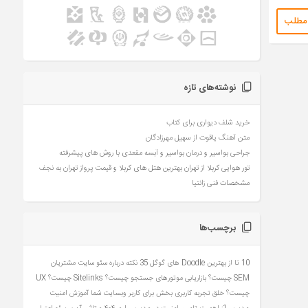
 مطلب
نوشته‌های تازه
خرید شلف دیواری برای کتاب
متن آهنگ یاقوت از سهیل مهرزادگان
جراحی بواسیر و درمان بواسیر و آبسه مقعدی با روش های پیشرفته
تور هوایی کربلا از تهران بهترین هتل های کربلا و قیمت پرواز تهران به نجف
مشخصات فنی زانتیا
برچسب‌ها
10 تا از بهترین Doodle های گوگل
35 نکته درباره سئو سایت مشتریان
SEM چیست؟ بازاریابی موتورهای جستجو چیست؟
Sitelinks چیست؟
UX
چیست؟ خلق تجربه کاربری بخش برای کاربر وبسایت شما
آموزش امنیت