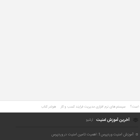
ت است؟
سیستم های نرم افزاری مدیریت فرایند کسب و کار
هولدر کتاب
آخرین آموزش امنیت
آرشیو
آموزش امنیت وردپرس1: اهمیت تامین امنیت در وردپرس