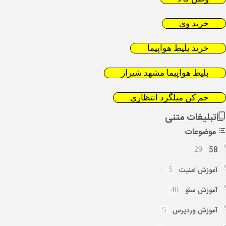
خرید وی
خرید بلیط هواپیما
بلیط هواپیما مشهد شیراز
خم کن میلگرد انتظاری
تبلیغات متنی
موضوعات
58
29
آموزش امنیت
5
آموزش سئو
40
آموزش وردپرس
5