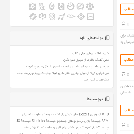
 مطلب
0
شیک برای
نوشته‌های تازه
ی‌توان به
خرید شلف دیواری برای کتاب
 مطلب
متن آهنگ یاقوت از سهیل مهرزادگان
جراحی بواسیر و درمان بواسیر و آبسه مقعدی با روش های پیشرفته
تور هوایی کربلا از تهران بهترین هتل های کربلا و قیمت پرواز تهران به نجف
0
مشخصات فنی زانتیا
یه صاحبان
تحساب‌های
برچسب‌ها
 مطلب
10 تا از بهترین Doodle های گوگل
35 نکته درباره سئو سایت مشتریان
SEM چیست؟ بازاریابی موتورهای جستجو چیست؟
Sitelinks چیست؟
UX
0
چیست؟ خلق تجربه کاربری بخش برای کاربر وبسایت شما
آموزش امنیت