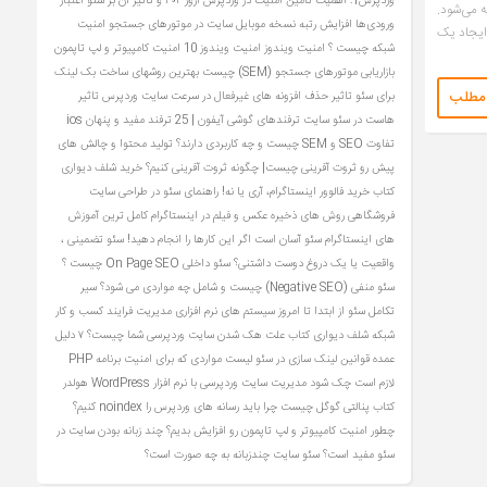
وردپرس1: اهمیت تامین امنیت در وردپرس
ارور ۴۰۴ و تاثیر آن بر سئو
اعتبار
ه می‌شود.
ورودی‌ها
افزایش رتبه نسخه موبایل سایت در موتورهای جستجو
امنیت
 ایجاد یک
شبکه چیست ؟
امنیت ویندوز
امنیت ویندوز 10
امنیت کامپیوتر و لپ تاپمون
بازاریابی موتورهای جستجو (SEM) چیست
بهترین روشهای ساخت بک لینک
 مطلب
برای سئو
تاثیر حذف افزونه های غیرفعال در سرعت سایت وردپرس
تاثیر
هاست در سئو سایت
ترفندهای گوشی آیفون | 25 ترفند مفید و پنهان ios
تفاوت SEO و SEM چیست و چه کاربردی دارند؟
تولید محتوا و چالش های
پیش رو
ثروت آفرینی چیست| چگونه ثروت آفرینی کنیم؟
خرید شلف دیواری
کتاب
خرید فالوور اینستاگرام، آری یا نه!
راهنمای سئو در طراحی سایت
فروشگاهی
روش های ذخیره عکس و فیلم در اینستاگرام کامل ترین آموزش
های اینستاگرام
سئو آسان است اگر این کارها را انجام دهید!
سئو تضمینی ،
واقعیت یا یک دروغ دوست‌ داشتنی؟
سئو داخلی On Page SEO چیست ؟
سئو منفی (Negative SEO) چیست و شامل چه مواردی می شود؟
سیر
تکامل سئو از ابتدا تا امروز
سیستم های نرم افزاری مدیریت فرایند کسب و کار
شبکه
شلف دیواری کتاب
علت هک شدن سایت وردپرسی شما چیست؟ ۷ دلیل
عمده
قوانین لینک سازی در سئو
لیست مواردی که برای امنیت برنامه PHP
لازم است چک شود
مدیریت سایت وردپرسی با نرم افزار WordPress
هولدر
کتاب
پنالتی گوگل چیست
چرا باید رسانه های وردپرس را noindex کنیم؟
چطور امنیت کامپیوتر و لپ تاپمون رو افزایش بدیم؟
چند زبانه بودن سایت در
سئو مفید است؟ سئو سایت چندزبانه به چه صورت است؟