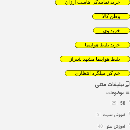
خرید نمایندگی هاست ارزان
وطن کالا
خرید وی
خرید بلیط هواپیما
بلیط هواپیما مشهد شیراز
خم کن میلگرد انتظاری
تبلیغات متنی
موضوعات
58
29
آموزش امنیت
5
آموزش سئو
40