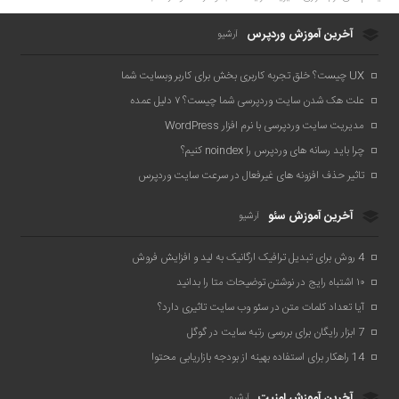
آخرین آموزش وردپرس
آرشیو
UX چیست؟ خلق تجربه کاربری بخش برای کاربر وبسایت شما
علت هک شدن سایت وردپرسی شما چیست؟ ۷ دلیل عمده
مدیریت سایت وردپرسی با نرم افزار WordPress
چرا باید رسانه های وردپرس را noindex کنیم؟
تاثیر حذف افزونه های غیرفعال در سرعت سایت وردپرس
آخرین آموزش سئو
آرشیو
4 روش برای تبدیل ترافیک ارگانیک به لید و افزایش فروش
۱۰ اشتباه رایج در نوشتن توضیحات متا را بدانید
آیا تعداد کلمات متن در سئو وب سایت تاثیری دارد؟
7 ابزار رایگان برای بررسی رتبه سایت در گوگل
14 راهکار برای استفاده بهینه از بودجه بازاریابی محتوا
آخرین آموزش امنیت
آرشیو