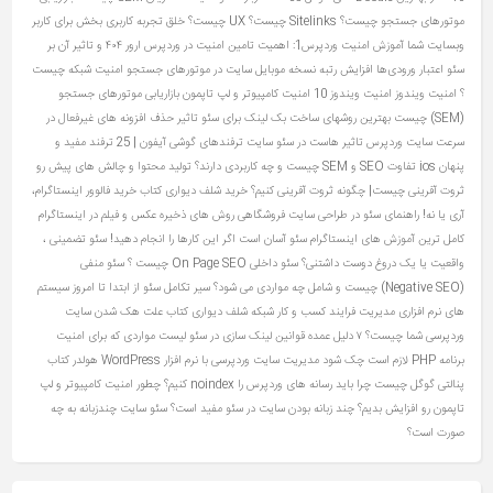
موتورهای جستجو چیست؟
Sitelinks چیست؟
UX چیست؟ خلق تجربه کاربری بخش برای کاربر
وبسایت شما
آموزش امنیت وردپرس1: اهمیت تامین امنیت در وردپرس
ارور ۴۰۴ و تاثیر آن بر
سئو
اعتبار ورودی‌ها
افزایش رتبه نسخه موبایل سایت در موتورهای جستجو
امنیت شبکه چیست
؟
امنیت ویندوز
امنیت ویندوز 10
امنیت کامپیوتر و لپ تاپمون
بازاریابی موتورهای جستجو
(SEM) چیست
بهترین روشهای ساخت بک لینک برای سئو
تاثیر حذف افزونه های غیرفعال در
سرعت سایت وردپرس
تاثیر هاست در سئو سایت
ترفندهای گوشی آیفون | 25 ترفند مفید و
پنهان ios
تفاوت SEO و SEM چیست و چه کاربردی دارند؟
تولید محتوا و چالش های پیش رو
ثروت آفرینی چیست| چگونه ثروت آفرینی کنیم؟
خرید شلف دیواری کتاب
خرید فالوور اینستاگرام،
آری یا نه!
راهنمای سئو در طراحی سایت فروشگاهی
روش های ذخیره عکس و فیلم در اینستاگرام
کامل ترین آموزش های اینستاگرام
سئو آسان است اگر این کارها را انجام دهید!
سئو تضمینی ،
واقعیت یا یک دروغ دوست‌ داشتنی؟
سئو داخلی On Page SEO چیست ؟
سئو منفی
(Negative SEO) چیست و شامل چه مواردی می شود؟
سیر تکامل سئو از ابتدا تا امروز
سیستم
های نرم افزاری مدیریت فرایند کسب و کار
شبکه
شلف دیواری کتاب
علت هک شدن سایت
وردپرسی شما چیست؟ ۷ دلیل عمده
قوانین لینک سازی در سئو
لیست مواردی که برای امنیت
برنامه PHP لازم است چک شود
مدیریت سایت وردپرسی با نرم افزار WordPress
هولدر کتاب
پنالتی گوگل چیست
چرا باید رسانه های وردپرس را noindex کنیم؟
چطور امنیت کامپیوتر و لپ
تاپمون رو افزایش بدیم؟
چند زبانه بودن سایت در سئو مفید است؟ سئو سایت چندزبانه به چه
صورت است؟