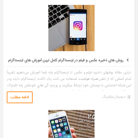
روش های ذخیره عکس و فیلم در اینستاگرام کامل ترین آموزش های اینستاگرام
دراین مقاله روشهای ذخیره فیلم و عکس از اینستاگرام رابه شما آموزش می‌دهیم، تقریباً
تمام کسانی که از تلفن همراه هوشمند استفاده می کنند یک اکانت اینستاگرام دارند ودر
این شبکه اجتماعی با دوستان خود ارتباط میگیرند و روزمره گی هاي خودشان رابه اشتراک
می گذارند، خیلی وقت ها می شود که عکسهایی زیبا و فیلم هایي دیدنی در اینستاگرام
ادامه مطلب
دیجیتال مارکتینگ
میبینیم و دلمان میـــخواهد آنها را ذخیره کنیم، اما چگونه؟ در ادامه بشما خواهیم گفت…
[…]