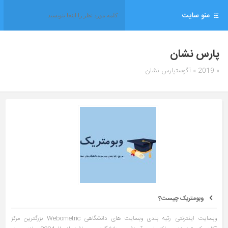
منو سایت
پارس نشان
» 2019 » آگوستپارس نشان
وبومتریک چیست؟
وبسایت اینترنتی رتبه بندی وبسایت های دانشگاهی Webometric بزرگترین مرکز