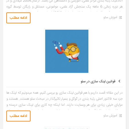
آکادمیک رتبه بندی مراکز علمی، آموزشی و دانشگاهی می باشد. از سال 2004 میلادی و در
هر دوره زمانی 6 ماهه یک سنجش آزاد علمی، موضوعی، مستقل و رایگان توسط گروه
سایبرمتریکس (شورای ملی تحقیقاتی اسپانیا ، CSIC) انجام می شود تا اطلاعاتی مطمئن،
ادامه مطلب
آموزش سئو
چند وجهی، کارامد و به روزرسانی شده درباره عملکرد دانشگاه های سراسر جهان بر اساس
حضور اینترنتی و تاثیر آن ها […]
قوانین لینک سازی در سئو
در این مقاله قصد داریم با هم قوانین لینک سازی رو بررسی کنیم. همه میدونیم که لینک ها
جزء سه فاکتور اصلی رتبه بندی در گوگل و بسیار تاثیرگذار در مبحث سئو هستند. هستند و
مزایای خیلی زیادی برای هر وبسایت دارند. اما اینکه چه کاری برای لینک سازی درسته و
چه کاری غلط، واقعا گیج کنندست. میخوایم در ادامه بعضی از بایدها و نباید ها در لینک
ادامه مطلب
آموزش سئو
سازی را معرفی کنیم تا موضوع براتون […]