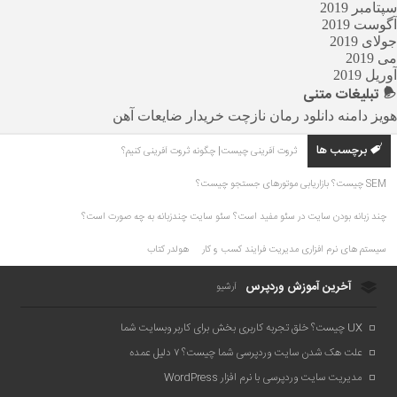
سپتامبر 2019
آگوست 2019
جولای 2019
می 2019
آوریل 2019
تبلیغات
متنی
هویز دامنه
دانلود رمان
نازچت
خریدار ضایعات آهن
برچسب ها
ثروت آفرینی چیست| چگونه ثروت آفرینی کنیم؟
SEM چیست؟ بازاریابی موتورهای جستجو چیست؟
چند زبانه بودن سایت در سئو مفید است؟ سئو سایت چندزبانه به چه صورت است؟
سیستم های نرم افزاری مدیریت فرایند کسب و کار
هولدر کتاب
آخرین آموزش وردپرس
آرشیو
UX چیست؟ خلق تجربه کاربری بخش برای کاربر وبسایت شما
علت هک شدن سایت وردپرسی شما چیست؟ ۷ دلیل عمده
مدیریت سایت وردپرسی با نرم افزار WordPress