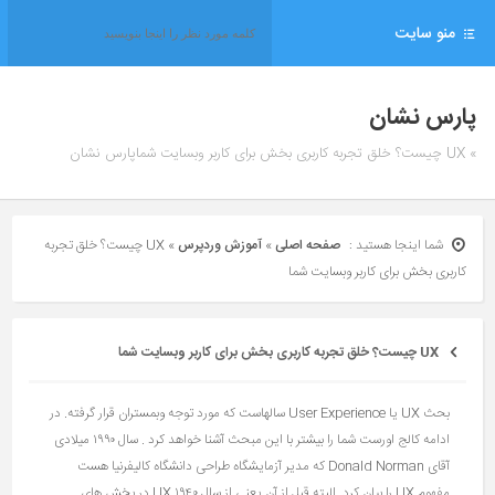
منو سایت
پارس نشان
» UX چیست؟ خلق تجربه کاربری بخش برای کاربر وبسایت شماپارس نشان
شما اینجا هستید :
صفحه اصلی
»
آموزش وردپرس
»
UX چیست؟ خلق تجربه
کاربری بخش برای کاربر وبسایت شما
UX چیست؟ خلق تجربه کاربری بخش برای کاربر وبسایت شما
بحث UX یا User Experience سالهاست که مورد توجه وبمستران قرار گرفته. در
ادامه کالج اورست شما را بیشتر با این مبحث آشنا خواهد کرد . سال ۱۹۹۰ میلادی
آقای Donald Norman که مدیر آزمایشگاه طراحی دانشگاه کالیفرنیا هست
مفهوم UX را بیان کرد. البته قبل از آن یعنی از سال ۱۹۴۰ UX در بخش های