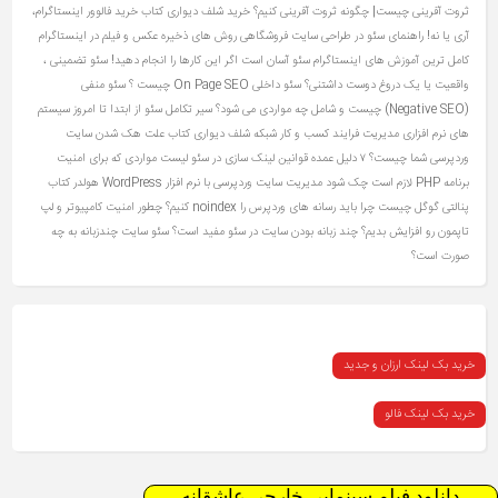
ثروت آفرینی چیست| چگونه ثروت آفرینی کنیم؟
خرید شلف دیواری کتاب
خرید فالوور اینستاگرام،
آری یا نه!
راهنمای سئو در طراحی سایت فروشگاهی
روش های ذخیره عکس و فیلم در اینستاگرام
کامل ترین آموزش های اینستاگرام
سئو آسان است اگر این کارها را انجام دهید!
سئو تضمینی ،
واقعیت یا یک دروغ دوست‌ داشتنی؟
سئو داخلی On Page SEO چیست ؟
سئو منفی
(Negative SEO) چیست و شامل چه مواردی می شود؟
سیر تکامل سئو از ابتدا تا امروز
سیستم
های نرم افزاری مدیریت فرایند کسب و کار
شبکه
شلف دیواری کتاب
علت هک شدن سایت
وردپرسی شما چیست؟ ۷ دلیل عمده
قوانین لینک سازی در سئو
لیست مواردی که برای امنیت
برنامه PHP لازم است چک شود
مدیریت سایت وردپرسی با نرم افزار WordPress
هولدر کتاب
پنالتی گوگل چیست
چرا باید رسانه های وردپرس را noindex کنیم؟
چطور امنیت کامپیوتر و لپ
تاپمون رو افزایش بدیم؟
چند زبانه بودن سایت در سئو مفید است؟ سئو سایت چندزبانه به چه
صورت است؟
خرید بک لینک ارزان و جدید
خرید بک لینک فالو
دانلود فیلم سینمایی خارجی عاشقانه