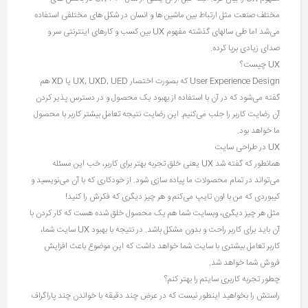
مختلف صنعت مثل ارتباط بین ماشین ها و انسان در شکل های مختلفی استفاده
می‌شد اما طی سالهای گذشته مفهوم UX بین کسب و کارهای اینترنتی سر و
صدای زیادی برپا کرده.
UX چیست؟
User Experience Design که بصورت اختصار UX, UXD, UED یا XD هم
گفته می‌شود که در آن با استفاده از بهبود یک محصول و در دسترس پذیر کردن
آن رضایت کاربر را جلب می‌کنیم. این رضایت نتیجه تعامل بیشتر کاربر با محصول
ما خواهد بود.
UX در طراحی سایت
همانطور که گفته شد UX یعنی خلق تجربه بهتر برای کاربر، خب این مسئله
می‌تواند در تمام محصولات ما پیاده سازی شود. از خودکاری که با آن می‌نویسید و
کیبوردی که من با اون تایپ می‌کنم و هر چیز دیگری که فکرش را کنید!
مثل هر چیز دیگری، وبسایت شما هم یک محصول خلق شده هست که کار کردن با
آن باید برای کاربر راحت و بدون مشکل باشد. در نتیجه با بهبود UX سایت شما،
کاربر تعامل بیشتری با سایت شما خواهد داشت که این موضوع باعث افزایش
فروش شما خواهد شد.
چطور تجربه کاربری سایتم را بهتر کنم؟
راستش را بخواهید اینطور نیست که در عرض چند دقیقه با خواندن چند پاراگراف