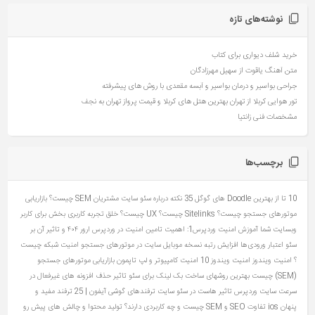
نوشته‌های تازه
خرید شلف دیواری برای کتاب
متن آهنگ یاقوت از سهیل مهرزادگان
جراحی بواسیر و درمان بواسیر و آبسه مقعدی با روش های پیشرفته
تور هوایی کربلا از تهران بهترین هتل های کربلا و قیمت پرواز تهران به نجف
مشخصات فنی زانتیا
برچسب‌ها
10 تا از بهترین Doodle های گوگل
35 نکته درباره سئو سایت مشتریان
SEM چیست؟ بازاریابی
موتورهای جستجو چیست؟
Sitelinks چیست؟
UX چیست؟ خلق تجربه کاربری بخش برای کاربر
وبسایت شما
آموزش امنیت وردپرس1: اهمیت تامین امنیت در وردپرس
ارور ۴۰۴ و تاثیر آن بر
سئو
اعتبار ورودی‌ها
افزایش رتبه نسخه موبایل سایت در موتورهای جستجو
امنیت شبکه چیست
؟
امنیت ویندوز
امنیت ویندوز 10
امنیت کامپیوتر و لپ تاپمون
بازاریابی موتورهای جستجو
(SEM) چیست
بهترین روشهای ساخت بک لینک برای سئو
تاثیر حذف افزونه های غیرفعال در
سرعت سایت وردپرس
تاثیر هاست در سئو سایت
ترفندهای گوشی آیفون | 25 ترفند مفید و
پنهان ios
تفاوت SEO و SEM چیست و چه کاربردی دارند؟
تولید محتوا و چالش های پیش رو