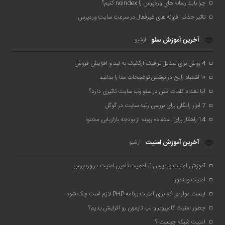
چرا باید رسانه های وردپرس را noindex کنیم؟
تاثیر حذف افزونه های غیرفعال در سرعت سایت وردپرس
آخرین آموزش سئو
آرشیو
4 روش برای تبدیل ترافیک ارگانیک به لید و افزایش فروش
۱۰ اشتباه رایج در نوشتن توضیحات متا را بدانید
آیا تعداد کلمات متن در سئو وب سایت تاثیری دارد؟
7 ابزار رایگان برای بررسی رتبه سایت در گوگل
14 راهکار برای استفاده بهینه از بودجه بازاریابی محتوا
آخرین آموزش امنیت
آرشیو
آموزش امنیت وردپرس1: اهمیت تامین امنیت در وردپرس
امنیت ویندوز
لیست مواردی که برای امنیت برنامه PHP لازم است چک شود
چطور امنیت کامپیوتر و لپ تاپمون رو افزایش بدیم؟
امنیت شبکه چیست ؟