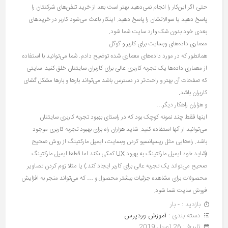
حتی اگر این‌کار را انجام نمی‌دهید بهتر است بعد از خرید تلفن‌های شرکتتان را
پاسخ دهید یا سوالاتشان را پاسخ دهید. اینکار باعث می‌شود کاربر در خرید‌های
بعدی خود بدون شک وارد سایت شما شود.
معماری داده‌های وبسایت برای کاربر و گوگل
همانطور که در مورد داده‌های معماری شده توضیح دادم. شما می‌توانید با استفاده
از معماری داده‌ها یک تجربه کاربری عالی برای کاربران سایتتان خلق کنید. سایتی
که صفحات آن بهتر و راحت‌تر در دسترس باشد می‌تواند بارها و بارها مشکل گشای
کاربران باشد.
و هزاران راهکار دیگر…
اینها فقط چند نمونه کوچک بود که در راستای بهبود تجربه کاربری سایتتان
می‌توانید از آنها استفاده کنید. شاید هزاران راه برای بهبود تجربه کاربری موجود
باشد. راه‌هایی مثل ریسپانسیو کردن وبسایت، ایمیل مارکتینگ از روش صحیح
(شاید خود ایمیل مارکتینگ به بهبود UX کمکی نکند اما قطعا ایمیل مارکتینگ
صحیح می‌تواند یک تجربه عالی برای کاربر ایجاد کند.) یا مثلا زوم کردن تصاویر
محصولات برای مشاهده جزئیات بیشتر محصول و … که می‌تواند منجر به افزایش
فروش سایت شما شود.
بازدید : - بار
دسته بندی :
آموزش وردپرس
تاريخ : 26 آوریل 2019