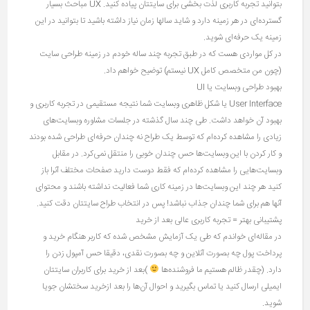
بتوانید تجربه کاربری لذت بخشی برای سایتتان پیاده کنید. UX مباحث بسیار
گسترده‌ای در هر زمینه دارد و شاید سالها زمان نیاز داشته باشید تا بتوانید در این
زمینه یک حرفه‌ای شوید.
در کل مواردی هست که در طبق تجربه چند ساله خودم در زمینه طراحی سایت
(چون من متخصص کامل UX نیستم) توضیح خواهم داد.
بهبود طراحی وبسایت یا ‌UI
User Interface یا شکل ظاهری وبسایت شما نتیجه مستقیمی در تجربه کاربری و
بهبود آن خواهد داشت. طی چند سال گذشته در جلسات مشاوره وبسایت‌های
زیادی را مشاهده کرده‌ام که توسط یک طراح نه چندان حرفه‌ای طراحی شده بودند
و کار کردن با این وبسایت‌ها حس چندان خوبی را منتقل نمی‌کرد. در مقابل
وبسایت‌هایی را مشاهده کرده‌ام که فقط دوست دارید صفحات مختلف آنرا باز
کنید هر چند این وبسایت‌ها در زمینه کاری شما فعالیت نداشته باشند و محتوای
آنها هم برای شما چندان جذاب نباشد! پس در انتخاب طراح سایتتان دقت کنید.
پشتیبانی بهتر = تجربه کاربری عالی بعد از خرید
در مقاله‌ای خواندم که طی یک آزمایش مشخص شده که کاربر هنگام خرید و
پرداخت پول چه بصورت آنلاین و چه بصورت نقدی، دقیقا حس آمپول زدن را
دارد. (چقدر ظالم هستیم ما فروشنده‌ها
)بعد از خرید برای کاربران سایتتان
ایمیلی ارسال کنید یا تماس بگیرید و احوال آن‌ها را بعد ازخرید سختشان جویا
شوید.