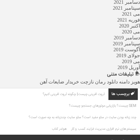
دسامبر 2021
سپتامبر 2021
می 2021
فوریه 2021
اکتبر 2020
می 2020
دسامبر 2019
سپتامبر 2019
آگوست 2019
جولای 2019
می 2019
آوریل 2019
تبلیغات
متنی
هویز دامنه
دانلود رمان
نازچت
خریدار ضایعات آهن
برچسب ها
ثروت آفرینی چیست| چگونه ثروت آفرینی کنیم؟
SEM چیست؟ بازاریابی موتورهای جستجو چیست؟
چند زبانه بودن سایت در سئو مفید است؟ سئو سایت چندزبانه به چه صورت است؟
سیستم های نرم افزاری مدیریت فرایند کسب و کار
هولدر کتاب