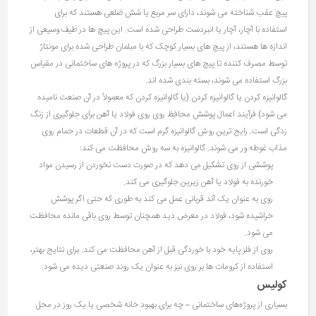
پیچ عقب شناخته می شوند، دارای سر مربع یا شش ضلعی هستند که برای
استفاده با آچار، آچار یا انبردست طراحی شده است. این پیچ ها در طیف وسیعی از
اندازه ها هستند، از پیچ های بسیار کوچک که با مبلمان طراحی شده برای مونتاژ
توسط مصرف کننده تا پیچ های بسیار بزرگ که در پروژه های ساختمانی در مقیاس
بزرگ استفاده می شوند، بسته بندی شده اند.
گالوانیزه کردن یا گالوانیزه کردن (یا گالوانیزه کردن که معمولاً در آن صنعت نامیده
می شود) فرآیند اعمال پوشش محافظ روی روی فولاد یا آهن برای جلوگیری از زنگ
زدگی است. رایج ترین روش گالوانیزه گرم است که در آن قطعات در حمام روی
مذاب غوطه ور می شوند. گالوانیزه به سه روش محافظت می کند:
پوششی از روی تشکیل می دهد که در صورت دست نخوردن از رسیدن مواد
خورنده به فولاد یا آهن زیرین جلوگیری می کند.
روی به عنوان یک آند قربانی عمل می کند به طوری که حتی اگر پوشش
خراشیده شود، فولاد در معرض دید همچنان توسط روی باقی مانده محافظت
می شود.
روی از فلز پایه خود با خوردگی قبل از آهن محافظت می کند. برای نتایج بهتر،
استفاده از کرومات ها بر روی نیز به عنوان یک روند صنعتی دیده می شود.
کولیس
بسیاری از پروژه‌های ساختمانی – چه برای بهبود خانه شخصی یا یک روز در محل