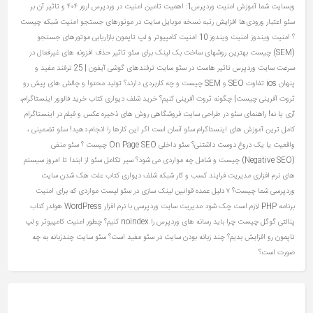
وبسایت شما
آموزش امنیت وردپرس1: اهمیت تامین امنیت در وردپرس
ارور ۴۰۴ و تاثیر آن بر
سئو
اعتبار ورودی‌ها
افزایش رتبه نسخه موبایل سایت در موتورهای جستجو
امنیت شبکه چیست
؟
امنیت ویندوز
امنیت ویندوز 10
امنیت کامپیوتر و لپ تاپمون
بازاریابی موتورهای جستجو
(SEM) چیست
بهترین روشهای ساخت بک لینک برای سئو
تاثیر حذف افزونه های غیرفعال در
سرعت سایت وردپرس
تاثیر هاست در سئو سایت
ترفندهای گوشی آیفون | 25 ترفند مفید و
پنهان ios
تفاوت SEO و SEM چیست و چه کاربردی دارند؟
تولید محتوا و چالش های پیش رو
ثروت آفرینی چیست| چگونه ثروت آفرینی کنیم؟
خرید شلف دیواری کتاب
خرید فالوور اینستاگرام،
آری یا نه!
راهنمای سئو در طراحی سایت فروشگاهی
روش های ذخیره عکس و فیلم در اینستاگرام
کامل ترین آموزش های اینستاگرام
سئو آسان است اگر این کارها را انجام دهید!
سئو تضمینی ،
واقعیت یا یک دروغ دوست‌ داشتنی؟
سئو داخلی On Page SEO چیست ؟
سئو منفی
(Negative SEO) چیست و شامل چه مواردی می شود؟
سیر تکامل سئو از ابتدا تا امروز
سیستم
های نرم افزاری مدیریت فرایند کسب و کار
شبکه
شلف دیواری کتاب
علت هک شدن سایت
وردپرسی شما چیست؟ ۷ دلیل عمده
قوانین لینک سازی در سئو
لیست مواردی که برای امنیت
برنامه PHP لازم است چک شود
مدیریت سایت وردپرسی با نرم افزار WordPress
هولدر کتاب
پنالتی گوگل چیست
چرا باید رسانه های وردپرس را noindex کنیم؟
چطور امنیت کامپیوتر و لپ
تاپمون رو افزایش بدیم؟
چند زبانه بودن سایت در سئو مفید است؟ سئو سایت چندزبانه به چه
صورت است؟