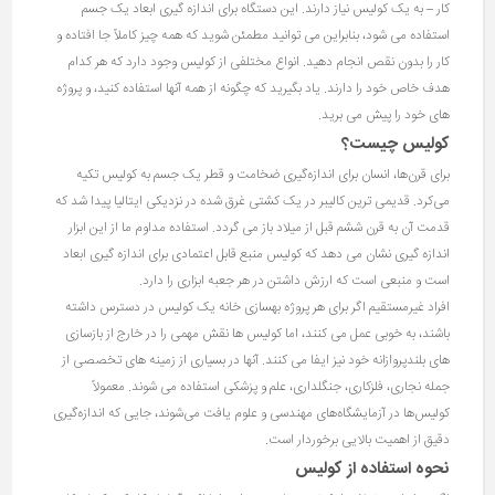
کار – به یک کولیس نیاز دارند. این دستگاه برای اندازه گیری ابعاد یک جسم
استفاده می شود، بنابراین می توانید مطمئن شوید که همه چیز کاملاً جا افتاده و
کار را بدون نقص انجام دهید. انواع مختلفی از کولیس وجود دارد که هر کدام
هدف خاص خود را دارند. یاد بگیرید که چگونه از همه آنها استفاده کنید، و پروژه
های خود را پیش می برید.
کولیس چیست؟
برای قرن‌ها، انسان برای اندازه‌گیری ضخامت و قطر یک جسم به کولیس تکیه
می‌کرد. قدیمی ترین کالیبر در یک کشتی غرق شده در نزدیکی ایتالیا پیدا شد که
قدمت آن به قرن ششم قبل از میلاد باز می گردد. استفاده مداوم ما از این ابزار
اندازه گیری نشان می دهد که کولیس منبع قابل اعتمادی برای اندازه گیری ابعاد
است و منبعی است که ارزش داشتن در هر جعبه ابزاری را دارد.
افراد غیرمستقیم اگر برای هر پروژه بهسازی خانه یک کولیس در دسترس داشته
باشند، به خوبی عمل می کنند، اما کولیس ها نقش مهمی را در خارج از بازسازی
های بلندپروازانه خود نیز ایفا می کنند. آنها در بسیاری از زمینه های تخصصی از
جمله نجاری، فلزکاری، جنگلداری، علم و پزشکی استفاده می شوند. معمولاً
کولیس‌ها در آزمایشگاه‌های مهندسی و علوم یافت می‌شوند، جایی که اندازه‌گیری
دقیق از اهمیت بالایی برخوردار است.
نحوه استفاده از کولیس