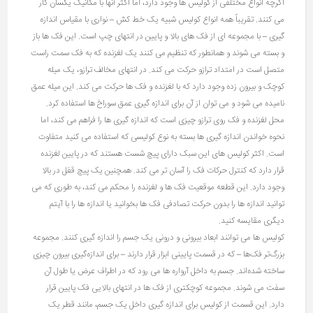
اگرچه انواع مختلفی از کولیس ها وجود دارد، اما اکثر آنها با مکانیک یکسان کار
می کنند. تقریباً همه انواع کولیس شبیه یک خط کش – نواری با مقیاس اندازه
گیری – با مجموعه ای از فک های بالا و پایین در انتهای چپ است. این فک ها باز
و بسته می شوند و همانطور که تنظیم می کنند یک لغزنده که به فک سمت راست
متصل است در امتداد ترازو حرکت می کند. در انتهای مخالف ترازو، یک میله
کوچک و بیرون زده وجود دارد که با لغزنده و فک ها حرکت می کند. این میله عمق
نامیده می شود و می توان از آن برای اندازه گیری عمق سوراخ ها استفاده کرد.
محل لغزنده و فک روی ترازو چیزی است که اندازه گیری ها را فراهم می کند، اما
نحوه خواندن اندازه گیری ها بسته به نوع کولیسی که استفاده می کنید متفاوت
است. اکثر کولیس های این سبک دارای پیچ شست هستند که در پایین لغزنده
قرار دارد که کنترل حرکات فک را آسان تر می کند. همچنین یک پیچ قفل در بالا
وجود دارد. این قطعه موقعیت فک ها و لغزنده را محکم می کند، به طوری که می
توانید اندازه ها را بدون حرکت تصادفی فک ها بخوانید یا اندازه ها را با آیتم
دیگری مقایسه کنید.
کولیس ها می توانند ابعاد بیرونی و درونی یک جسم را اندازه گیری کنند. مجموعه
بزرگ‌تر فک‌ها – که در قسمت پایینی ابزار قرار دارند – برای اندازه‌گیری بیرون چیزی
ساخته شده‌اند. جسم به داخل آرواره ها می رود که در اطراف عرض یا طول آن
سفت می شوند. مجموعه کوچکتری از فک ها در انتهای بالایی فک پایین قرار
دارد. این قسمت از کولیس برای اندازه گیری داخل یک جسم، مانند قطر یک