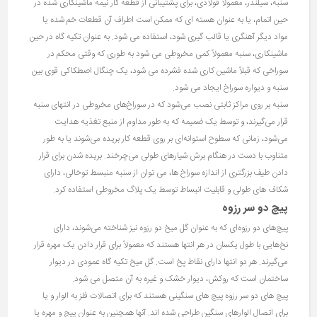
سنبه، سیلندر، معمولاً فولادی، برای پشتیبانی از قطعه کار نیمه ماشینکاری شده در
حین اتمام، یا به عنوان هسته ای که ممکن است اطراف آن قطعات خم شده یا
مواد دیگر آهنگری یا قالب گیری شود، استفاده می شود. به عنوان تکیه گاه در حین
ماشینکاری، سنبه معمولاً کمی مخروطی می شود به طوری که وقتی محکم در
سوراخی که قبلاً ماشین کاری شده فشرده می شود، یک چنگال اصطکاکی قوی بین
سنبه و دیواره سوراخ ایجاد می شود.
سنبه بر روی مراکز ثابتی نصب می‌شود که در سوراخ‌های مخروطی در انتهای سنبه
قرار می‌گیرند، و توسط یک ضمیمه که به طور مداوم از منبع تغذیه هدایت
می‌شود، زمانی که سطوح استوانه‌ای بر روی قطعه کار بریده می‌شوند یا به طور
متناوب با دست در هنگام برش شیارهای طولی می‌چرخند. بریده شدن برای قرار
دادن طیف بزرگتری از اندازه سوراخ ها، می توان از سنبه منبسط توخالی، دارای
شکاف های طولی و قابلیت انبساط توسط یک پلاگ مخروطی استفاده کرد.
پیچ دو سر رزوه
پیچ‌های دو رزوه‌ای که به عنوان گل میخ دو رزوه نیز شناخته می‌شوند، دارای
نخ‌هایی با طول یکسان در هر انتها هستند که معمولاً برای قرار دادن یک مهره قرار
می‌گیرند. هر دو انتها دارای نقاط پخ است. گل میخ تکیه گاه عمودی در دیوار
ساختمان است که روکش، دیوار خشک و غیره به آن متصل می شود.
پیچ های دو سر رزوه پیچ های سنگینی هستند که برای اتصالات فلز به الوار و یا
برای اتصال الوارهای سنگین طراحی شده اند. آنها همچنین به عنوان پیچ و مهره یا