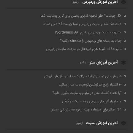
آخرین آموزش وردپرس
آرشیو
UX چیست؟ خلق تجربه کاربری بخش برای کاربر وبسایت شما
علت هک شدن سایت وردپرسی شما چیست؟ ۷ دلیل عمده
مدیریت سایت وردپرسی با نرم افزار WordPress
چرا باید رسانه های وردپرس را noindex کنیم؟
تاثیر حذف افزونه های غیرفعال در سرعت سایت وردپرس
آخرین آموزش سئو
آرشیو
4 روش برای تبدیل ترافیک ارگانیک به لید و افزایش فروش
۱۰ اشتباه رایج در نوشتن توضیحات متا را بدانید
آیا تعداد کلمات متن در سئو وب سایت تاثیری دارد؟
7 ابزار رایگان برای بررسی رتبه سایت در گوگل
14 راهکار برای استفاده بهینه از بودجه بازاریابی محتوا
آخرین آموزش امنیت
آرشیو