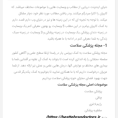
دنیای اینترنت دریایی از مطالب و وبسایت هایی با موضوعات مختلف میباشد. که
کاربران را اکثرا سردرگم میکنند. ودر یافتن مطالب مورد نظر خود دچار مشکل
میکند. با توجه به تجربه ای که در این زمینه ها و نیز در دنیای وب دارم قصد دارم
به کمک کاربران بیام و در این مطلب 5 وبسایت رو بهتون معرفی کنم یک وبسایت
در زمینه دندان پزشکی یک وبسایت در زمینه پزشکی و 3 وبسایت در زمینه سبک
زندگی به شما معرفی کنم در ادامه با ما همراه باشید
1- مجله پزشکی سلامت
مجله پزشکی سلامت به کمک بیزنس یار در راستا ارتقا سطح علمی و آگاهی کشور
سلسله مجلاتی را راه اندازی کرده است تا بتواند به کمک آن علاوه بر آشنایی شما با
بیماری های مختلف و عوارض آنها، درمان هایی علمی و عملی نیز ارائه دهد. از شما
عزیزان درخواست داریم که با ما همکاری نمایید تا بتوانیم به کمک یکدیگر قدمی
جهت بهبود فضای مجزای حوزه پزشکی-سلامت برداریم.
موضوعات اصلی مجله پزشکی سلامت
پزشکی سلامت
چاقی
رژیم لاغری
مشاوره پزشکی
https://besttehrandoctors.ir/
منبع: