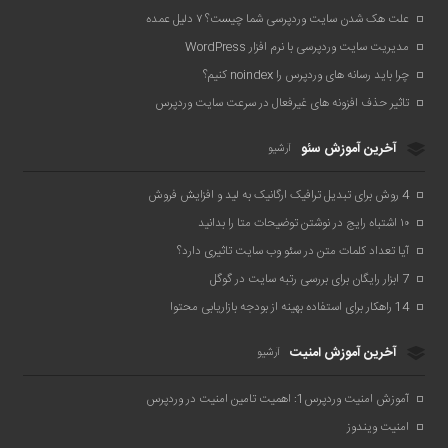
علت هک شدن سایت وردپرسی شما چیست؟ ۷ دلیل عمده
مدیریت سایت وردپرسی با نرم افزار WordPress
چرا باید رسانه های وردپرس را noindex کنیم؟
تاثیر حذف افزونه های غیرفعال در سرعت سایت وردپرس
آخرین آموزش سئو
آرشیو
4 روش برای تبدیل ترافیک ارگانیک به لید و افزایش فروش
۱۰ اشتباه رایج در نوشتن توضیحات متا را بدانید
آیا تعداد کلمات متن در سئو وب سایت تاثیری دارد؟
7 ابزار رایگان برای بررسی رتبه سایت در گوگل
14 راهکار برای استفاده بهینه از بودجه بازاریابی محتوا
آخرین آموزش امنیت
آرشیو
آموزش امنیت وردپرس1: اهمیت تامین امنیت در وردپرس
امنیت ویندوز