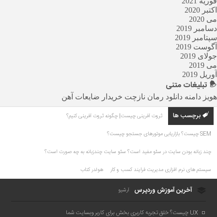
فوریه 2021
اکتبر 2020
می 2020
دسامبر 2019
سپتامبر 2019
آگوست 2019
جولای 2019
می 2019
آوریل 2019
تبلیغات
متنی
هویز دامنه
دانلود رمان
نازچت
خریدار ضایعات آهن
برچسب ها
ثروت آفرینی چیست| چگونه ثروت آفرینی کنیم؟
SEM چیست؟ بازاریابی موتورهای جستجو چیست؟
چند زبانه بودن سایت در سئو مفید است؟ سئو سایت چندزبانه به چه صورت است؟
سیستم های نرم افزاری مدیریت فرایند کسب و کار
هولدر کتاب
آخرین آموزش وردپرس
آرشیو
UX چیست؟ خلق تجربه کاربری بخش برای کاربر وبسایت شما