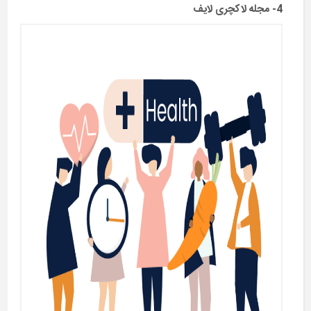
4- مجله لاکچری لایف