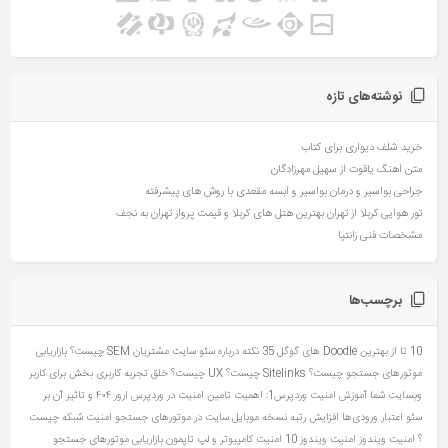
نوشته‌های تازه
خرید شلف دیواری برای کتاب
متن آهنگ یاقوت از سهیل مهرزادگان
جراحی بواسیر و درمان بواسیر و آبسه مقعدی با روش های پیشرفته
تور هوایی کربلا از تهران بهترین هتل های کربلا و قیمت پرواز تهران به نجف
مشخصات فنی زانتیا
برچسب‌ها
10 تا از بهترین Doodle های گوگل
35 نکته درباره سئو سایت مشتریان
SEM چیست؟ بازاریابی
موتورهای جستجو چیست؟
Sitelinks چیست؟
UX چیست؟ خلق تجربه کاربری بخش برای کاربر
وبسایت شما
آموزش امنیت وردپرس1: اهمیت تامین امنیت در وردپرس
ارور ۴۰۴ و تاثیر آن بر
سئو
اعتبار ورودی‌ها
افزایش رتبه نسخه موبایل سایت در موتورهای جستجو
امنیت شبکه چیست
؟
امنیت ویندوز
امنیت ویندوز 10
امنیت کامپیوتر و لپ تاپمون
بازاریابی موتورهای جستجو