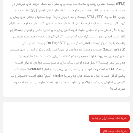
(SEM) چیست
بهترین روشهای ساخت بک لینک برای سئو
تاثیر حذف افزونه های غیرفعال در
سرعت سایت وردپرس
تاثیر هاست در سئو سایت
ترفندهای گوشی آیفون | 25 ترفند مفید و
پنهان ios
تفاوت SEO و SEM چیست و چه کاربردی دارند؟
تولید محتوا و چالش های پیش رو
ثروت آفرینی چیست| چگونه ثروت آفرینی کنیم؟
خرید شلف دیواری کتاب
خرید فالوور اینستاگرام،
آری یا نه!
راهنمای سئو در طراحی سایت فروشگاهی
روش های ذخیره عکس و فیلم در اینستاگرام
کامل ترین آموزش های اینستاگرام
سئو آسان است اگر این کارها را انجام دهید!
سئو تضمینی ،
واقعیت یا یک دروغ دوست‌ داشتنی؟
سئو داخلی On Page SEO چیست ؟
سئو منفی
(Negative SEO) چیست و شامل چه مواردی می شود؟
سیر تکامل سئو از ابتدا تا امروز
سیستم
های نرم افزاری مدیریت فرایند کسب و کار
شبکه
شلف دیواری کتاب
علت هک شدن سایت
وردپرسی شما چیست؟ ۷ دلیل عمده
قوانین لینک سازی در سئو
لیست مواردی که برای امنیت
برنامه PHP لازم است چک شود
مدیریت سایت وردپرسی با نرم افزار WordPress
هولدر کتاب
پنالتی گوگل چیست
چرا باید رسانه های وردپرس را noindex کنیم؟
چطور امنیت کامپیوتر و لپ
تاپمون رو افزایش بدیم؟
چند زبانه بودن سایت در سئو مفید است؟ سئو سایت چندزبانه به چه
صورت است؟
خرید بک لینک ارزان و جدید
خرید بک لینک فالو