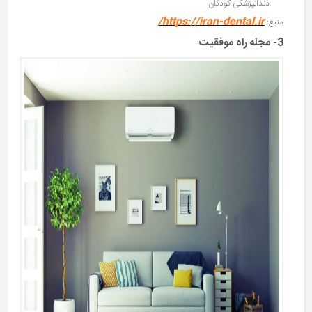
دندانپزشکی کودکان
https://iran-dental.ir/
منبع:
3- مجله راه موفقیت