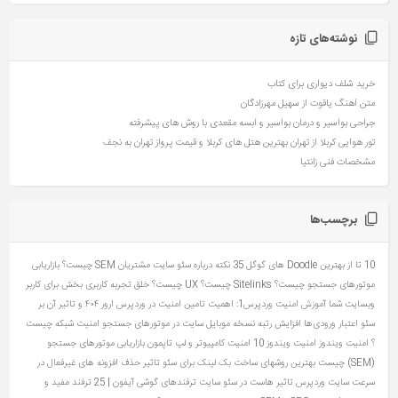
نوشته‌های تازه
خرید شلف دیواری برای کتاب
متن آهنگ یاقوت از سهیل مهرزادگان
جراحی بواسیر و درمان بواسیر و آبسه مقعدی با روش های پیشرفته
تور هوایی کربلا از تهران بهترین هتل های کربلا و قیمت پرواز تهران به نجف
مشخصات فنی زانتیا
برچسب‌ها
10 تا از بهترین Doodle های گوگل
35 نکته درباره سئو سایت مشتریان
SEM چیست؟ بازاریابی
موتورهای جستجو چیست؟
Sitelinks چیست؟
UX چیست؟ خلق تجربه کاربری بخش برای کاربر
وبسایت شما
آموزش امنیت وردپرس1: اهمیت تامین امنیت در وردپرس
ارور ۴۰۴ و تاثیر آن بر
سئو
اعتبار ورودی‌ها
افزایش رتبه نسخه موبایل سایت در موتورهای جستجو
امنیت شبکه چیست
؟
امنیت ویندوز
امنیت ویندوز 10
امنیت کامپیوتر و لپ تاپمون
بازاریابی موتورهای جستجو
(SEM) چیست
بهترین روشهای ساخت بک لینک برای سئو
تاثیر حذف افزونه های غیرفعال در
سرعت سایت وردپرس
تاثیر هاست در سئو سایت
ترفندهای گوشی آیفون | 25 ترفند مفید و