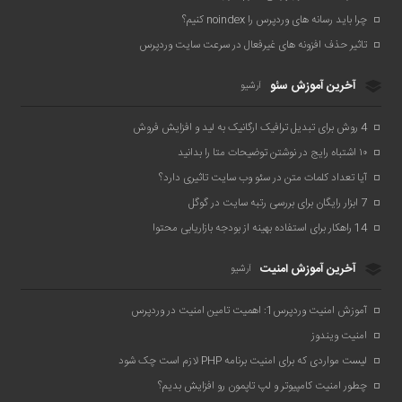
چرا باید رسانه های وردپرس را noindex کنیم؟
تاثیر حذف افزونه های غیرفعال در سرعت سایت وردپرس
آخرین آموزش سئو
آرشیو
4 روش برای تبدیل ترافیک ارگانیک به لید و افزایش فروش
۱۰ اشتباه رایج در نوشتن توضیحات متا را بدانید
آیا تعداد کلمات متن در سئو وب سایت تاثیری دارد؟
7 ابزار رایگان برای بررسی رتبه سایت در گوگل
14 راهکار برای استفاده بهینه از بودجه بازاریابی محتوا
آخرین آموزش امنیت
آرشیو
آموزش امنیت وردپرس1: اهمیت تامین امنیت در وردپرس
امنیت ویندوز
لیست مواردی که برای امنیت برنامه PHP لازم است چک شود
چطور امنیت کامپیوتر و لپ تاپمون رو افزایش بدیم؟