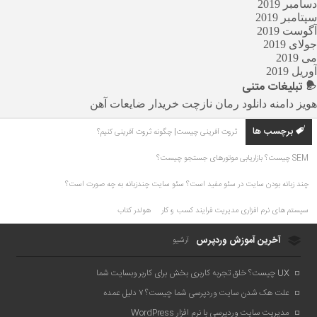
دسامبر 2019
سپتامبر 2019
آگوست 2019
جولای 2019
می 2019
آوریل 2019
تبلیغات
متنی
هویز دامنه
دانلود رمان
نازچت
خریدار ضایعات آهن
برچسب ها
ثروت آفرینی چیست| چگونه ثروت آفرینی کنیم؟
SEM چیست؟ بازاریابی موتورهای جستجو چیست؟
چند زبانه بودن سایت در سئو مفید است؟ سئو سایت چندزبانه به چه صورت است؟
سیستم های نرم افزاری مدیریت فرایند کسب و کار
هولدر کتاب
آخرین آموزش وردپرس
آرشیو
UX چیست؟ خلق تجربه کاربری بخش برای کاربر وبسایت شما
علت هک شدن سایت وردپرسی شما چیست؟ ۷ دلیل عمده
مدیریت سایت وردپرسی با نرم افزار WordPress