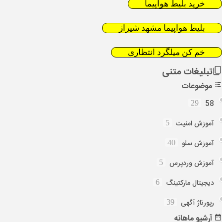
خرید بلیط هواپیما
بلیط هواپیما مشهد شیراز
خم کن میلگرد انتظاری
تبلیغات متنی
موضوعات
58
29
آموزش امنیت
5
آموزش سئو
40
آموزش وردپرس
5
دیجیتال مارکتینگ
6
رپورتاژ آگهی
39
آرشیو
ماهانه