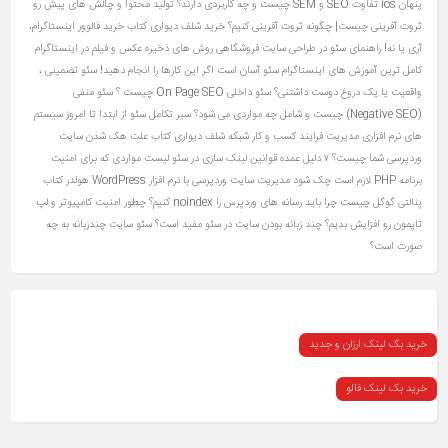
پنهان ios
تفاوت SEO و SEM چیست و چه کاربردی دارند؟
تولید محتوا و چالش های پیش رو
ثروت آفرینی چیست| چگونه ثروت آفرینی کنیم؟
خرید شلف دیواری کتاب
خرید فالوور اینستاگرام،
آری یا نه!
راهنمای سئو در طراحی سایت فروشگاهی
روش های ذخیره عکس و فیلم در اینستاگرام
کامل ترین آموزش های اینستاگرام
سئو آسان است اگر این کارها را انجام دهید!
سئو تضمینی ،
واقعیت یا یک دروغ دوست‌ داشتنی؟
سئو داخلی On Page SEO چیست ؟
سئو منفی
(Negative SEO) چیست و شامل چه مواردی می شود؟
سیر تکامل سئو از ابتدا تا امروز
سیستم
های نرم افزاری مدیریت فرایند کسب و کار
شبکه
شلف دیواری کتاب
علت هک شدن سایت
وردپرسی شما چیست؟ ۷ دلیل عمده
قوانین لینک سازی در سئو
لیست مواردی که برای امنیت
برنامه PHP لازم است چک شود
مدیریت سایت وردپرسی با نرم افزار WordPress
هولدر کتاب
پنالتی گوگل چیست
چرا باید رسانه های وردپرس را noindex کنیم؟
چطور امنیت کامپیوتر و لپ
تاپمون رو افزایش بدیم؟
چند زبانه بودن سایت در سئو مفید است؟ سئو سایت چندزبانه به چه
صورت است؟
خرید بک لینک ارزان و جدید
خرید بک لینک فالو