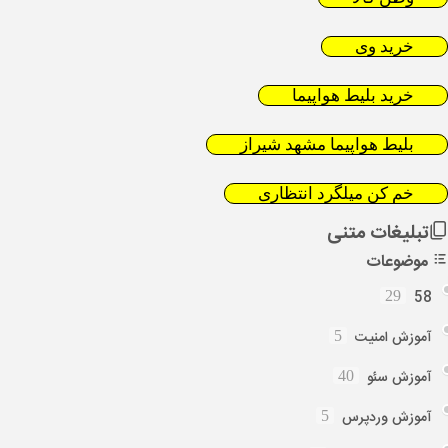
خرید وی
خرید بلیط هواپیما
بلیط هواپیما مشهد شیراز
خم کن میلگرد انتظاری
تبلیغات متنی
موضوعات
58
29
آموزش امنیت
5
آموزش سئو
40
آموزش وردپرس
5