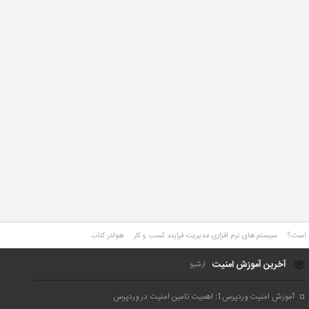
ت است؟
سیستم های نرم افزاری مدیریت فرایند کسب و کار
هولدر کتاب
آخرین آموزش امنیت
آرشیو
آموزش امنیت وردپرس1: اهمیت تامین امنیت در وردپرس