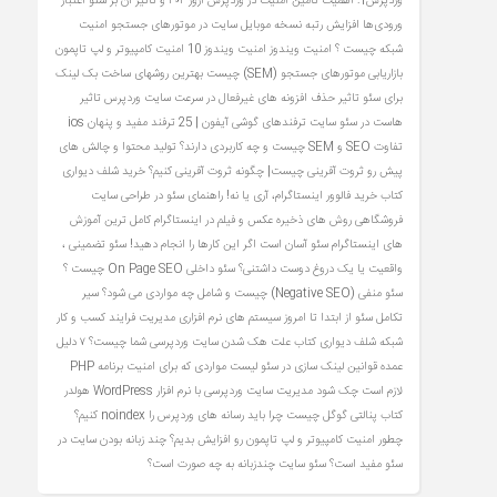
وردپرس1: اهمیت تامین امنیت در وردپرس
ارور ۴۰۴ و تاثیر آن بر سئو
اعتبار
ورودی‌ها
افزایش رتبه نسخه موبایل سایت در موتورهای جستجو
امنیت
شبکه چیست ؟
امنیت ویندوز
امنیت ویندوز 10
امنیت کامپیوتر و لپ تاپمون
بازاریابی موتورهای جستجو (SEM) چیست
بهترین روشهای ساخت بک لینک
برای سئو
تاثیر حذف افزونه های غیرفعال در سرعت سایت وردپرس
تاثیر
هاست در سئو سایت
ترفندهای گوشی آیفون | 25 ترفند مفید و پنهان ios
تفاوت SEO و SEM چیست و چه کاربردی دارند؟
تولید محتوا و چالش های
پیش رو
ثروت آفرینی چیست| چگونه ثروت آفرینی کنیم؟
خرید شلف دیواری
کتاب
خرید فالوور اینستاگرام، آری یا نه!
راهنمای سئو در طراحی سایت
فروشگاهی
روش های ذخیره عکس و فیلم در اینستاگرام کامل ترین آموزش
های اینستاگرام
سئو آسان است اگر این کارها را انجام دهید!
سئو تضمینی ،
واقعیت یا یک دروغ دوست‌ داشتنی؟
سئو داخلی On Page SEO چیست ؟
سئو منفی (Negative SEO) چیست و شامل چه مواردی می شود؟
سیر
تکامل سئو از ابتدا تا امروز
سیستم های نرم افزاری مدیریت فرایند کسب و کار
شبکه
شلف دیواری کتاب
علت هک شدن سایت وردپرسی شما چیست؟ ۷ دلیل
عمده
قوانین لینک سازی در سئو
لیست مواردی که برای امنیت برنامه PHP
لازم است چک شود
مدیریت سایت وردپرسی با نرم افزار WordPress
هولدر
کتاب
پنالتی گوگل چیست
چرا باید رسانه های وردپرس را noindex کنیم؟
چطور امنیت کامپیوتر و لپ تاپمون رو افزایش بدیم؟
چند زبانه بودن سایت در
سئو مفید است؟ سئو سایت چندزبانه به چه صورت است؟