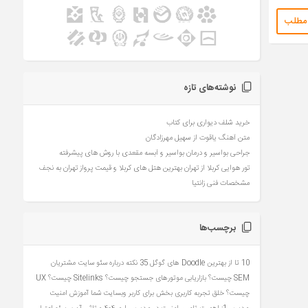
 مطلب
نوشته‌های تازه
خرید شلف دیواری برای کتاب
متن آهنگ یاقوت از سهیل مهرزادگان
جراحی بواسیر و درمان بواسیر و آبسه مقعدی با روش های پیشرفته
تور هوایی کربلا از تهران بهترین هتل های کربلا و قیمت پرواز تهران به نجف
مشخصات فنی زانتیا
برچسب‌ها
10 تا از بهترین Doodle های گوگل
35 نکته درباره سئو سایت مشتریان
SEM چیست؟ بازاریابی موتورهای جستجو چیست؟
Sitelinks چیست؟
UX
چیست؟ خلق تجربه کاربری بخش برای کاربر وبسایت شما
آموزش امنیت