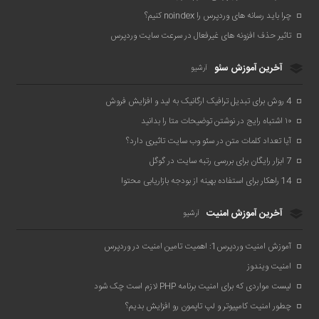
چرا باید رسانه های وردپرس را noindex کنیم؟
تاثیر حذف افزونه های غیرفعال در سرعت سایت وردپرس
آخرین آموزش سئو
آرشیو
4 روش برای تبدیل ترافیک ارگانیک به لید و افزایش فروش
۱۰ اشتباه رایج در نوشتن توضیحات متا را بدانید
آیا تعداد کلمات متن در سئو وب سایت تاثیری دارد؟
7 ابزار رایگان برای بررسی رتبه سایت در گوگل
14 راهکار برای استفاده بهینه از بودجه بازاریابی محتوا
آخرین آموزش امنیت
آرشیو
آموزش امنیت وردپرس1: اهمیت تامین امنیت در وردپرس
امنیت ویندوز
لیست مواردی که برای امنیت برنامه PHP لازم است چک شود
چطور امنیت کامپیوتر و لپ تاپمون رو افزایش بدیم؟