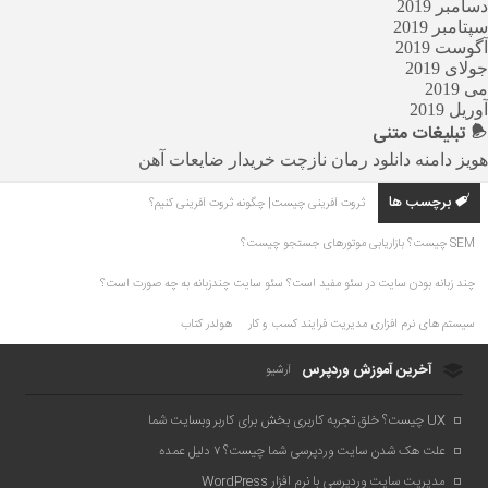
دسامبر 2019
سپتامبر 2019
آگوست 2019
جولای 2019
می 2019
آوریل 2019
تبلیغات
متنی
هویز دامنه
دانلود رمان
نازچت
خریدار ضایعات آهن
برچسب ها
ثروت آفرینی چیست| چگونه ثروت آفرینی کنیم؟
SEM چیست؟ بازاریابی موتورهای جستجو چیست؟
چند زبانه بودن سایت در سئو مفید است؟ سئو سایت چندزبانه به چه صورت است؟
سیستم های نرم افزاری مدیریت فرایند کسب و کار
هولدر کتاب
آخرین آموزش وردپرس
آرشیو
UX چیست؟ خلق تجربه کاربری بخش برای کاربر وبسایت شما
علت هک شدن سایت وردپرسی شما چیست؟ ۷ دلیل عمده
مدیریت سایت وردپرسی با نرم افزار WordPress