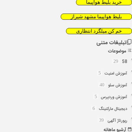
خرید بلیط هواپیما
بلیط هواپیما مشهد شیراز
خم کن میلگرد انتظاری
تبلیغات متنی
موضوعات
58
29
آموزش امنیت
5
آموزش سئو
40
آموزش وردپرس
5
دیجیتال مارکتینگ
6
رپورتاژ آگهی
39
آرشیو
ماهانه