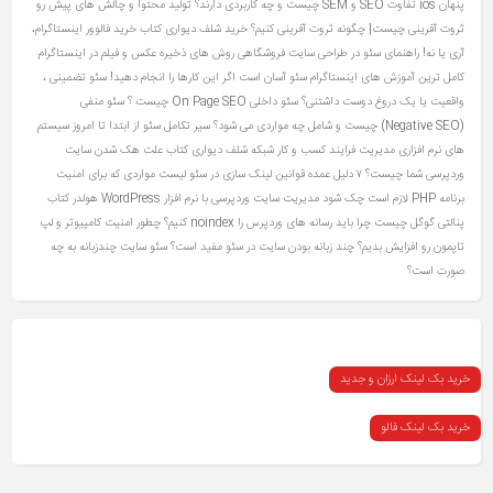
پنهان ios
تفاوت SEO و SEM چیست و چه کاربردی دارند؟
تولید محتوا و چالش های پیش رو
ثروت آفرینی چیست| چگونه ثروت آفرینی کنیم؟
خرید شلف دیواری کتاب
خرید فالوور اینستاگرام،
آری یا نه!
راهنمای سئو در طراحی سایت فروشگاهی
روش های ذخیره عکس و فیلم در اینستاگرام
کامل ترین آموزش های اینستاگرام
سئو آسان است اگر این کارها را انجام دهید!
سئو تضمینی ،
واقعیت یا یک دروغ دوست‌ داشتنی؟
سئو داخلی On Page SEO چیست ؟
سئو منفی
(Negative SEO) چیست و شامل چه مواردی می شود؟
سیر تکامل سئو از ابتدا تا امروز
سیستم
های نرم افزاری مدیریت فرایند کسب و کار
شبکه
شلف دیواری کتاب
علت هک شدن سایت
وردپرسی شما چیست؟ ۷ دلیل عمده
قوانین لینک سازی در سئو
لیست مواردی که برای امنیت
برنامه PHP لازم است چک شود
مدیریت سایت وردپرسی با نرم افزار WordPress
هولدر کتاب
پنالتی گوگل چیست
چرا باید رسانه های وردپرس را noindex کنیم؟
چطور امنیت کامپیوتر و لپ
تاپمون رو افزایش بدیم؟
چند زبانه بودن سایت در سئو مفید است؟ سئو سایت چندزبانه به چه
صورت است؟
خرید بک لینک ارزان و جدید
خرید بک لینک فالو