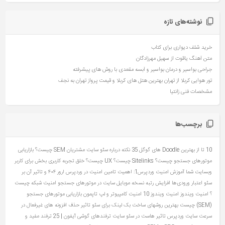
نوشته‌های تازه
خرید شلف دیواری برای کتاب
متن آهنگ یاقوت از سهیل مهرزادگان
جراحی بواسیر و درمان بواسیر و آبسه مقعدی با روش های پیشرفته
تور هوایی کربلا از تهران بهترین هتل های کربلا و قیمت پرواز تهران به نجف
مشخصات فنی زانتیا
برچسب‌ها
10 تا از بهترین Doodle های گوگل
35 نکته درباره سئو سایت مشتریان
SEM چیست؟ بازاریابی
موتورهای جستجو چیست؟
Sitelinks چیست؟
UX چیست؟ خلق تجربه کاربری بخش برای کاربر
وبسایت شما
آموزش امنیت وردپرس1: اهمیت تامین امنیت در وردپرس
ارور ۴۰۴ و تاثیر آن بر
سئو
اعتبار ورودی‌ها
افزایش رتبه نسخه موبایل سایت در موتورهای جستجو
امنیت شبکه چیست
؟
امنیت ویندوز
امنیت ویندوز 10
امنیت کامپیوتر و لپ تاپمون
بازاریابی موتورهای جستجو
(SEM) چیست
بهترین روشهای ساخت بک لینک برای سئو
تاثیر حذف افزونه های غیرفعال در
سرعت سایت وردپرس
تاثیر هاست در سئو سایت
ترفندهای گوشی آیفون | 25 ترفند مفید و