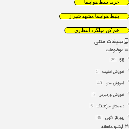
خرید بلیط هواپیما
بلیط هواپیما مشهد شیراز
خم کن میلگرد انتظاری
تبلیغات متنی
موضوعات
58
29
آموزش امنیت
5
آموزش سئو
40
آموزش وردپرس
5
دیجیتال مارکتینگ
6
رپورتاژ آگهی
39
آرشیو
ماهانه