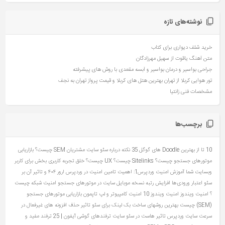
نوشته‌های تازه
خرید شلف دیواری برای کتاب
متن آهنگ یاقوت از سهیل مهرزادگان
جراحی بواسیر و درمان بواسیر و آبسه مقعدی با روش های پیشرفته
تور هوایی کربلا از تهران بهترین هتل های کربلا و قیمت پرواز تهران به نجف
مشخصات فنی زانتیا
برچسب‌ها
10 تا از بهترین Doodle های گوگل
35 نکته درباره سئو سایت مشتریان
SEM چیست؟ بازاریابی
موتورهای جستجو چیست؟
Sitelinks چیست؟
UX چیست؟ خلق تجربه کاربری بخش برای کاربر
وبسایت شما
آموزش امنیت وردپرس1: اهمیت تامین امنیت در وردپرس
ارور ۴۰۴ و تاثیر آن بر
سئو
اعتبار ورودی‌ها
افزایش رتبه نسخه موبایل سایت در موتورهای جستجو
امنیت شبکه چیست
؟
امنیت ویندوز
امنیت ویندوز 10
امنیت کامپیوتر و لپ تاپمون
بازاریابی موتورهای جستجو
(SEM) چیست
بهترین روشهای ساخت بک لینک برای سئو
تاثیر حذف افزونه های غیرفعال در
سرعت سایت وردپرس
تاثیر هاست در سئو سایت
ترفندهای گوشی آیفون | 25 ترفند مفید و