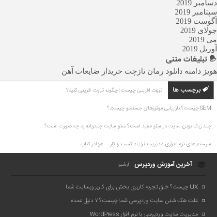
دسامبر 2019
سپتامبر 2019
آگوست 2019
جولای 2019
می 2019
آوریل 2019
تبلیغات
متنی
هویز دامنه
دانلود رمان
نازچت
خریدار ضایعات آهن
برچسب ها
ثروت آفرینی چیست| چگونه ثروت آفرینی کنیم؟
SEM چیست؟ بازاریابی موتورهای جستجو چیست؟
چند زبانه بودن سایت در سئو مفید است؟ سئو سایت چندزبانه به چه صورت است؟
سیستم های نرم افزاری مدیریت فرایند کسب و کار
هولدر کتاب
آخرین آموزش وردپرس
آرشیو
UX چیست؟ خلق تجربه کاربری بخش برای کاربر وبسایت شما
علت هک شدن سایت وردپرسی شما چیست؟ ۷ دلیل عمده
مدیریت سایت وردپرسی با نرم افزار WordPress