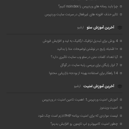
چرا باید رسانه های وردپرس را noindex کنیم؟
تاثیر حذف افزونه های غیرفعال در سرعت سایت وردپرس
آخرین آموزش سئو
آرشیو
4 روش برای تبدیل ترافیک ارگانیک به لید و افزایش فروش
۱۰ اشتباه رایج در نوشتن توضیحات متا را بدانید
آیا تعداد کلمات متن در سئو وب سایت تاثیری دارد؟
7 ابزار رایگان برای بررسی رتبه سایت در گوگل
14 راهکار برای استفاده بهینه از بودجه بازاریابی محتوا
آخرین آموزش امنیت
آرشیو
آموزش امنیت وردپرس1: اهمیت تامین امنیت در وردپرس
امنیت ویندوز
لیست مواردی که برای امنیت برنامه PHP لازم است چک شود
چطور امنیت کامپیوتر و لپ تاپمون رو افزایش بدیم؟