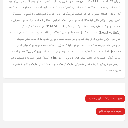
پنهان ios
تفاوت SEO و SEM چیست و چه کاربردی دارند؟
تولید محتوا و چالش های پیش رو
ثروت آفرینی چیست| چگونه ثروت آفرینی کنیم؟
خرید شلف دیواری کتاب
خرید فالوور اینستاگرام،
آری یا نه!
راهنمای سئو در طراحی سایت فروشگاهی
روش های ذخیره عکس و فیلم در اینستاگرام
کامل ترین آموزش های اینستاگرام
سئو آسان است اگر این کارها را انجام دهید!
سئو تضمینی ،
واقعیت یا یک دروغ دوست‌ داشتنی؟
سئو داخلی On Page SEO چیست ؟
سئو منفی
(Negative SEO) چیست و شامل چه مواردی می شود؟
سیر تکامل سئو از ابتدا تا امروز
سیستم
های نرم افزاری مدیریت فرایند کسب و کار
شبکه
شلف دیواری کتاب
علت هک شدن سایت
وردپرسی شما چیست؟ ۷ دلیل عمده
قوانین لینک سازی در سئو
لیست مواردی که برای امنیت
برنامه PHP لازم است چک شود
مدیریت سایت وردپرسی با نرم افزار WordPress
هولدر کتاب
پنالتی گوگل چیست
چرا باید رسانه های وردپرس را noindex کنیم؟
چطور امنیت کامپیوتر و لپ
تاپمون رو افزایش بدیم؟
چند زبانه بودن سایت در سئو مفید است؟ سئو سایت چندزبانه به چه
صورت است؟
خرید بک لینک ارزان و جدید
خرید بک لینک فالو