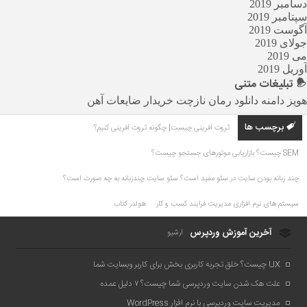
دسامبر 2019
سپتامبر 2019
آگوست 2019
جولای 2019
می 2019
آوریل 2019
تبلیغات
متنی
هویز دامنه
دانلود رمان
نازچت
خریدار ضایعات آهن
برچسب ها
ثروت آفرینی چیست| چگونه ثروت آفرینی کنیم؟
SEM چیست؟ بازاریابی موتورهای جستجو چیست؟
چند زبانه بودن سایت در سئو مفید است؟ سئو سایت چندزبانه به چه صورت است؟
سیستم های نرم افزاری مدیریت فرایند کسب و کار
هولدر کتاب
آخرین آموزش وردپرس
آرشیو
UX چیست؟ خلق تجربه کاربری بخش برای کاربر وبسایت شما
علت هک شدن سایت وردپرسی شما چیست؟ ۷ دلیل عمده
مدیریت سایت وردپرسی با نرم افزار WordPress