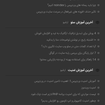
چرا باید رسانه های وردپرس را noindex کنیم؟
تاثیر حذف افزونه های غیرفعال در سرعت سایت وردپرس
آخرین آموزش سئو
آرشیو
4 روش برای تبدیل ترافیک ارگانیک به لید و افزایش فروش
۱۰ اشتباه رایج در نوشتن توضیحات متا را بدانید
آیا تعداد کلمات متن در سئو وب سایت تاثیری دارد؟
7 ابزار رایگان برای بررسی رتبه سایت در گوگل
14 راهکار برای استفاده بهینه از بودجه بازاریابی محتوا
آخرین آموزش امنیت
آرشیو
آموزش امنیت وردپرس1: اهمیت تامین امنیت در وردپرس
امنیت ویندوز
لیست مواردی که برای امنیت برنامه PHP لازم است چک شود
چطور امنیت کامپیوتر و لپ تاپمون رو افزایش بدیم؟