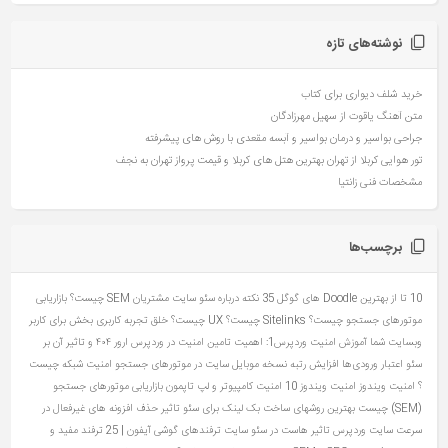
نوشته‌های تازه
خرید شلف دیواری برای کتاب
متن آهنگ یاقوت از سهیل مهرزادگان
جراحی بواسیر و درمان بواسیر و آبسه مقعدی با روش های پیشرفته
تور هوایی کربلا از تهران بهترین هتل های کربلا و قیمت پرواز تهران به نجف
مشخصات فنی زانتیا
برچسب‌ها
10 تا از بهترین Doodle های گوگل
35 نکته درباره سئو سایت مشتریان
SEM چیست؟ بازاریابی
موتورهای جستجو چیست؟
Sitelinks چیست؟
UX چیست؟ خلق تجربه کاربری بخش برای کاربر
وبسایت شما
آموزش امنیت وردپرس1: اهمیت تامین امنیت در وردپرس
ارور ۴۰۴ و تاثیر آن بر
سئو
اعتبار ورودی‌ها
افزایش رتبه نسخه موبایل سایت در موتورهای جستجو
امنیت شبکه چیست
؟
امنیت ویندوز
امنیت ویندوز 10
امنیت کامپیوتر و لپ تاپمون
بازاریابی موتورهای جستجو
(SEM) چیست
بهترین روشهای ساخت بک لینک برای سئو
تاثیر حذف افزونه های غیرفعال در
سرعت سایت وردپرس
تاثیر هاست در سئو سایت
ترفندهای گوشی آیفون | 25 ترفند مفید و