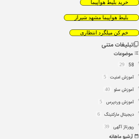
خرید بلیط هواپیما
بلیط هواپیما مشهد شیراز
خم کن میلگرد انتظاری
تبلیغات متنی
موضوعات
58
29
آموزش امنیت
5
آموزش سئو
40
آموزش وردپرس
5
دیجیتال مارکتینگ
6
رپورتاژ آگهی
39
آرشیو
ماهانه