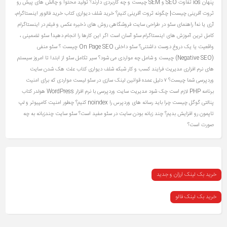
پنهان ios
تفاوت SEO و SEM چیست و چه کاربردی دارند؟
تولید محتوا و چالش های پیش رو
ثروت آفرینی چیست| چگونه ثروت آفرینی کنیم؟
خرید شلف دیواری کتاب
خرید فالوور اینستاگرام،
آری یا نه!
راهنمای سئو در طراحی سایت فروشگاهی
روش های ذخیره عکس و فیلم در اینستاگرام
کامل ترین آموزش های اینستاگرام
سئو آسان است اگر این کارها را انجام دهید!
سئو تضمینی ،
واقعیت یا یک دروغ دوست‌ داشتنی؟
سئو داخلی On Page SEO چیست ؟
سئو منفی
(Negative SEO) چیست و شامل چه مواردی می شود؟
سیر تکامل سئو از ابتدا تا امروز
سیستم
های نرم افزاری مدیریت فرایند کسب و کار
شبکه
شلف دیواری کتاب
علت هک شدن سایت
وردپرسی شما چیست؟ ۷ دلیل عمده
قوانین لینک سازی در سئو
لیست مواردی که برای امنیت
برنامه PHP لازم است چک شود
مدیریت سایت وردپرسی با نرم افزار WordPress
هولدر کتاب
پنالتی گوگل چیست
چرا باید رسانه های وردپرس را noindex کنیم؟
چطور امنیت کامپیوتر و لپ
تاپمون رو افزایش بدیم؟
چند زبانه بودن سایت در سئو مفید است؟ سئو سایت چندزبانه به چه
صورت است؟
خرید بک لینک ارزان و جدید
خرید بک لینک فالو