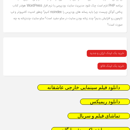
برنامه PHP لازم است چک شود
مدیریت سایت وردپرسی با نرم افزار WordPress
هولدر کتاب
پنالتی گوگل چیست
چرا باید رسانه های وردپرس را noindex کنیم؟
چطور امنیت کامپیوتر و لپ
تاپمون رو افزایش بدیم؟
چند زبانه بودن سایت در سئو مفید است؟ سئو سایت چندزبانه به چه
صورت است؟
خرید بک لینک ارزان و جدید
خرید بک لینک فالو
دانلود فیلم سینمایی خارجی عاشقانه
دانلود ریمیکس
تماشای فیلم و سریال