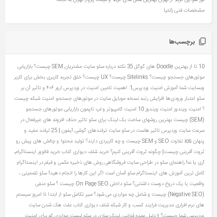
مشخصات فنی زانتیا
برچسب‌ها
10 تا از بهترین Doodle های گوگل
35 نکته درباره سئو سایت مشتریان
SEM چیست؟ بازاریابی
موتورهای جستجو چیست؟
Sitelinks چیست؟
UX چیست؟ خلق تجربه کاربری بخش برای کاربر
وبسایت شما
آموزش امنیت وردپرس1: اهمیت تامین امنیت در وردپرس
ارور ۴۰۴ و تاثیر آن بر
سئو
اعتبار ورودی‌ها
افزایش رتبه نسخه موبایل سایت در موتورهای جستجو
امنیت شبکه چیست
؟
امنیت ویندوز
امنیت ویندوز 10
امنیت کامپیوتر و لپ تاپمون
بازاریابی موتورهای جستجو
(SEM) چیست
بهترین روشهای ساخت بک لینک برای سئو
تاثیر حذف افزونه های غیرفعال در
سرعت سایت وردپرس
تاثیر هاست در سئو سایت
ترفندهای گوشی آیفون | 25 ترفند مفید و
پنهان ios
تفاوت SEO و SEM چیست و چه کاربردی دارند؟
تولید محتوا و چالش های پیش رو
ثروت آفرینی چیست| چگونه ثروت آفرینی کنیم؟
خرید شلف دیواری کتاب
خرید فالوور اینستاگرام،
آری یا نه!
راهنمای سئو در طراحی سایت فروشگاهی
روش های ذخیره عکس و فیلم در اینستاگرام
کامل ترین آموزش های اینستاگرام
سئو آسان است اگر این کارها را انجام دهید!
سئو تضمینی ،
واقعیت یا یک دروغ دوست‌ داشتنی؟
سئو داخلی On Page SEO چیست ؟
سئو منفی
(Negative SEO) چیست و شامل چه مواردی می شود؟
سیر تکامل سئو از ابتدا تا امروز
سیستم
های نرم افزاری مدیریت فرایند کسب و کار
شبکه
شلف دیواری کتاب
علت هک شدن سایت
وردپرسی شما چیست؟ ۷ دلیل عمده
قوانین لینک سازی در سئو
لیست مواردی که برای امنیت