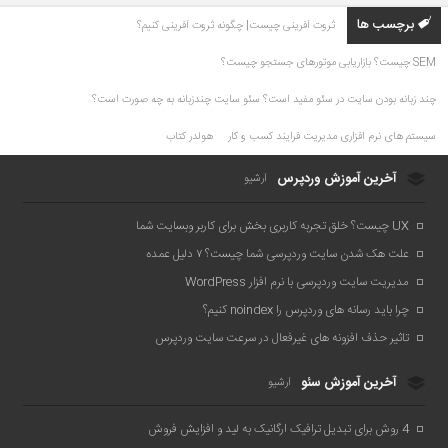
برچسب ها
ثروت آفرینی چیست| چگونه ثروت آفرینی کنیم؟
SEM چیست؟ بازاریابی موتورهای جستجو چیست؟
چند زبانه بودن سایت در سئو مفید است؟ سئو سایت چندزبانه به چه صورت است؟
سیستم های نرم افزاری مدیریت فرایند کسب و کار
هولدر کتاب
آخرین آموزش وردپرس
آرشیو
UX چیست؟ خلق تجربه کاربری بخش برای کاربر وبسایت شما
علت هک شدن سایت وردپرسی شما چیست؟ ۷ دلیل عمده
مدیریت سایت وردپرسی با نرم افزار WordPress
چرا باید رسانه های وردپرس را noindex کنیم؟
تاثیر حذف افزونه های غیرفعال در سرعت سایت وردپرس
آخرین آموزش سئو
آرشیو
4 روش برای تبدیل ترافیک ارگانیک به لید و افزایش فروش