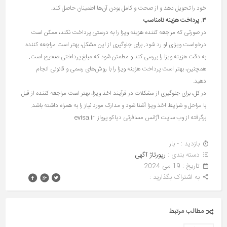
خود را تحویل دهد و از صحت و کامل بودن آن‌ها اطمینان حاصل کند.
۳
.
پرداخت هزینه نامناسب
در صورتی که مراجعه کننده هزینه ویزا را به درستی پرداخت نکند، ممکن است
درخواست ویزای او رد شود. برای جلوگیری از این مشکل، بهتر است مراجعه کننده
به دقت هزینه ویزا را بررسی کند و مطمئن شود که مبلغ پرداختی صحیح است.
همچنین، بهتر است پرداخت هزینه ویزا را با روش‌های رسمی و قانونی انجام
دهید.
در کل، برای جلوگیری از مشکلات در فرآیند اخذ ویزا، بهتر است مراجعه کننده از قبل
با مراحل و شرایط اخذ ویزا آشنا شود و مدارک مورد نیاز را به همراه داشته باشد.
برگرفته از وب سایت آژانس مسافرتی دیاکو پرواز evisa.ir
بازدید : - بار
دسته بندی :
رپورتاژ آگهی
تاريخ : 19 می 2024
به اشتراک بگذارید :
مطالب مرتبط