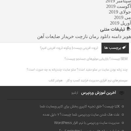
سپتامبر 2019
آگوست 2019
جولای 2019
می 2019
آوریل 2019
تبلیغات
متنی
هویز دامنه
دانلود رمان
نازچت
خریدار ضایعات آهن
برچسب ها
ثروت آفرینی چیست| چگونه ثروت آفرینی کنیم؟
SEM چیست؟ بازاریابی موتورهای جستجو چیست؟
چند زبانه بودن سایت در سئو مفید است؟ سئو سایت چندزبانه به چه صورت است؟
سیستم های نرم افزاری مدیریت فرایند کسب و کار
هولدر کتاب
آخرین آموزش وردپرس
آرشیو
UX چیست؟ خلق تجربه کاربری بخش برای کاربر وبسایت شما
علت هک شدن سایت وردپرسی شما چیست؟ ۷ دلیل عمده
مدیریت سایت وردپرسی با نرم افزار WordPress