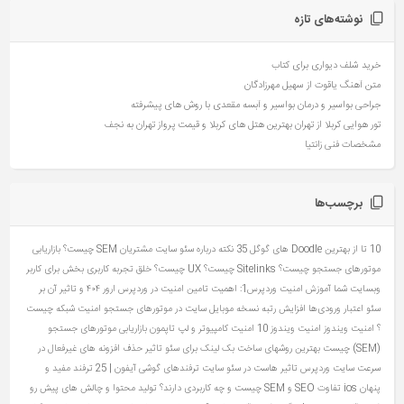
نوشته‌های تازه
خرید شلف دیواری برای کتاب
متن آهنگ یاقوت از سهیل مهرزادگان
جراحی بواسیر و درمان بواسیر و آبسه مقعدی با روش های پیشرفته
تور هوایی کربلا از تهران بهترین هتل های کربلا و قیمت پرواز تهران به نجف
مشخصات فنی زانتیا
برچسب‌ها
10 تا از بهترین Doodle های گوگل
35 نکته درباره سئو سایت مشتریان
SEM چیست؟ بازاریابی
موتورهای جستجو چیست؟
Sitelinks چیست؟
UX چیست؟ خلق تجربه کاربری بخش برای کاربر
وبسایت شما
آموزش امنیت وردپرس1: اهمیت تامین امنیت در وردپرس
ارور ۴۰۴ و تاثیر آن بر
سئو
اعتبار ورودی‌ها
افزایش رتبه نسخه موبایل سایت در موتورهای جستجو
امنیت شبکه چیست
؟
امنیت ویندوز
امنیت ویندوز 10
امنیت کامپیوتر و لپ تاپمون
بازاریابی موتورهای جستجو
(SEM) چیست
بهترین روشهای ساخت بک لینک برای سئو
تاثیر حذف افزونه های غیرفعال در
سرعت سایت وردپرس
تاثیر هاست در سئو سایت
ترفندهای گوشی آیفون | 25 ترفند مفید و
پنهان ios
تفاوت SEO و SEM چیست و چه کاربردی دارند؟
تولید محتوا و چالش های پیش رو