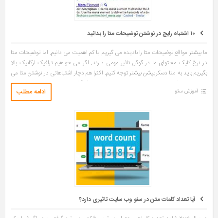
۱۰ اشتباه رایج در نوشتن توضیحات متا را بدانید
ما بیشتر مواقع توضیحات متا را نادیده می گیریم یا کم اهمیت می دانیم. اما توضیحات متا
در نرخ کلیک محتوای ما در گوگل تاثیر مهمی دارند. اگر می خواهیم ترافیک ارگانیک بالا
بگیریم باید به متا دسکریپشن بیشتر توجه کنیم. اکثرا هم دچار اشتباهاتی در نوشتن متا می
شویم. متا دسکریپشن چند سال پیش جزو المان های تاثیرگذار در سئو بود. اما در حال حاضر
ادامه مطلب
آموزش سئو
تاثیر مستقیم ندارد و تاثیر خودش را بیشتر در […]
آیا تعداد کلمات متن در سئو وب سایت تاثیری دارد؟