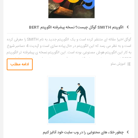
الگوریتم SMITH گوگل چیست؟ نسخه‌ پیشرفته‌ الگوریتم BERT
گوگل اخیرا مقاله ای منتشر کرده است و یک الگوریتم جدید به نام SMITH را معرفی کرده
است و به نظر می رسد که این الگوریتم در حال پیاده سازی است و آپدیت 4 دسامبر شروع
به کار این الگوریتم هوش مصنوعی بوده است. این الگوریتم نسخه ی پیشرفته تر الگوریتم
BERT است و می توان به جرات گفت مدلی قدرتمند تر برای درک معنا و مفهوم کوئری ها
ادامه مطلب
آموزش سئو
و حتی پاراگراف هاست. حالا با […]
چطور خلاء های محتوایی را در وب سایت خود آنالیز کنیم