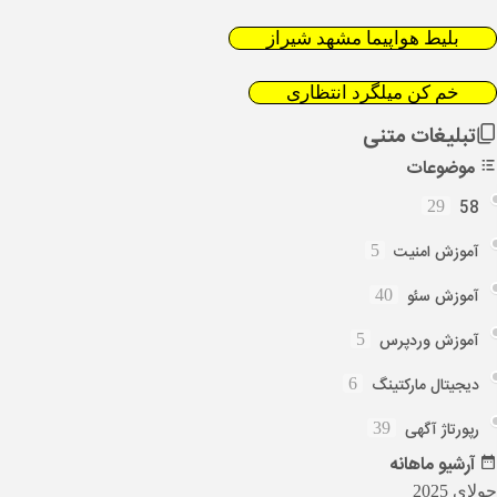
بلیط هواپیما مشهد شیراز
خم کن میلگرد انتظاری
تبلیغات متنی
موضوعات
58
29
آموزش امنیت
5
آموزش سئو
40
آموزش وردپرس
5
دیجیتال مارکتینگ
6
رپورتاژ آگهی
39
آرشیو
ماهانه
جولای 2025