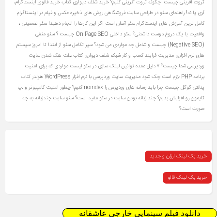
ثروت آفرینی چیست| چگونه ثروت آفرینی کنیم؟
خرید شلف دیواری کتاب
خرید فالوور اینستاگرام،
آری یا نه!
راهنمای سئو در طراحی سایت فروشگاهی
روش های ذخیره عکس و فیلم در اینستاگرام
کامل ترین آموزش های اینستاگرام
سئو آسان است اگر این کارها را انجام دهید!
سئو تضمینی ،
واقعیت یا یک دروغ دوست‌ داشتنی؟
سئو داخلی On Page SEO چیست ؟
سئو منفی
(Negative SEO) چیست و شامل چه مواردی می شود؟
سیر تکامل سئو از ابتدا تا امروز
سیستم
های نرم افزاری مدیریت فرایند کسب و کار
شبکه
شلف دیواری کتاب
علت هک شدن سایت
وردپرسی شما چیست؟ ۷ دلیل عمده
قوانین لینک سازی در سئو
لیست مواردی که برای امنیت
برنامه PHP لازم است چک شود
مدیریت سایت وردپرسی با نرم افزار WordPress
هولدر کتاب
پنالتی گوگل چیست
چرا باید رسانه های وردپرس را noindex کنیم؟
چطور امنیت کامپیوتر و لپ
تاپمون رو افزایش بدیم؟
چند زبانه بودن سایت در سئو مفید است؟ سئو سایت چندزبانه به چه
صورت است؟
خرید بک لینک ارزان و جدید
خرید بک لینک فالو
دانلود فیلم سینمایی خارجی عاشقانه