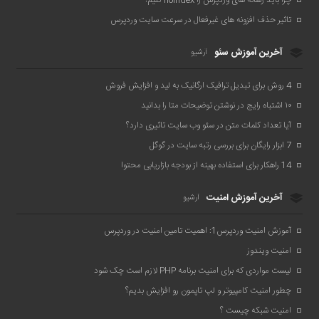
چرا باید رسانه های وردپرس را noindex کنیم؟
تاثیر حذف افزونه های غیرفعال در سرعت سایت وردپرس
آخرین آموزش سئو
آرشیو
4 روش برای تبدیل ترافیک ارگانیک به لید و افزایش فروش
۱۰ اشتباه رایج در نوشتن توضیحات متا را بدانید
آیا تعداد کلمات متن در سئو وب سایت تاثیری دارد؟
7 ابزار رایگان برای بررسی رتبه سایت در گوگل
14 راهکار برای استفاده بهینه از بودجه بازاریابی محتوا
آخرین آموزش امنیت
آرشیو
آموزش امنیت وردپرس1: اهمیت تامین امنیت در وردپرس
امنیت ویندوز
لیست مواردی که برای امنیت برنامه PHP لازم است چک شود
چطور امنیت کامپیوتر و لپ تاپمون رو افزایش بدیم؟
امنیت شبکه چیست ؟