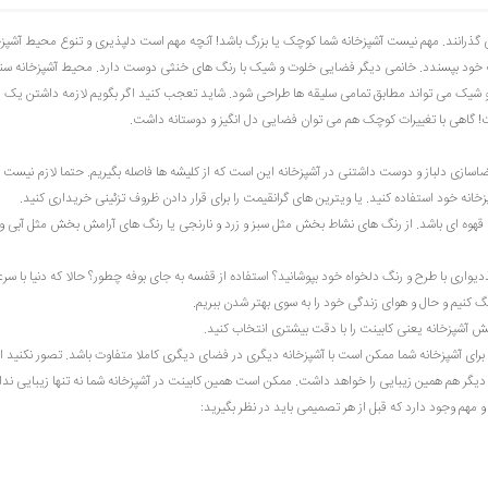
می گذرانند. مهم نیست آشپزخانه شما کوچک یا بزرگ باشد! آنچه مهم است دلپذیری و تنوع محیط آشپزخ
ه خود بپسندد. خانمی دیگر فضایی خلوت و شیک با رنگ های خنثی دوست دارد. محیط آشپزخانه سنت
شیک می تواند مطابق تمامی سلیقه ها طراحی شود. شاید تعجب کنید اگر بگویم لازمه داشتن یک
! گاهی با تغییرات کوچک هم می توان فضایی دل انگیز و دوستانه داشت.
اسازی دلباز و دوست داشتنی در آشپزخانه این است که از کلیشه ها فاصله بگیریم. حتما لازم نیست 
پزخانه خود استفاده کنید. یا ویترین های گرانقیمت را برای قرار دادن ظروف تزئینی خریداری کنید.
 یا قهوه ای باشد. از رنگ های نشاط بخش مثل سبز و زرد و نارنجی یا رنگ های آرامش بخش مثل آبی و
غذدیواری با طرح و رنگ دلخواه خود بپوشانید؟ استفاده از قفسه به جای بوفه چطور؟ حالا که دنیا با س
کنیم و حال و هوای زندگی خود را به سوی بهتر شدن ببریم.
ش آشپزخانه یعنی کابینت را با دقت بیشتری انتخاب کنید.
ی آشپزخانه شما ممکن است با آشپزخانه دیگری در فضای دیگری کاملا متفاوت باشد. تصور نکنید اگ
یگر هم همین زیبایی را خواهد داشت. ممکن است همین کابینت در آشپزخانه شما نه تنها زیبایی ندا
 مهم وجود دارد که قبل از هر تصمیمی باید در نظر بگیرید: