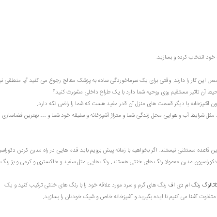
ه خود انتخاب کرده و بسازید.
ص این کار را دارند. وقتی برای یک سرماخوردگی ساده به پزشک معالج رجوع می کنید آیا منطقی 
محیط آن تاثیر مستقیم روی روحیه شما دارد با یک طراح داخلی مشورت کنید؟
 آشپزخانه با دیگر قسمت های منزل آن قدر مفید هست که شما را راضی نگه دارد.
 مثل شرایط آب و هوایی محل زندگی شما و متراژ آشپزخانه و سلیقه خود شما و … بهترین فضاسازی 
این قاعده مستثنی نیستند. اگر بخواهیم با زمانه پیش برویم باید قدم هایی در راه مدرن کردن دکوراس
گ دکوراسیون مدرن معمولا رنگ های خنثی هستند. رنگ هایی مثل سفید و خاکستری و کرمی و بژ رنگ 
اتالوگ رنگ ام دی اف
رنگ های گرم و سرد مورد علاقه خود را با رنگ های خنثی ترکیب کنید و یک
متفاوت آشنا می کنیم تا ایده بگیرید و آشپزخانه خاص و شیک خودتان را بسازید.