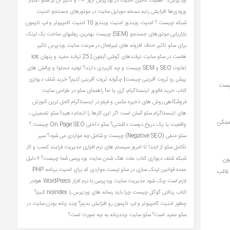
وردپرس1: اهمیت تامین امنیت در وردپرس
ارور ۴۰۴ و تاثیر آن بر سئو
اعتبار
ورودی‌ها
افزایش رتبه نسخه موبایل سایت در موتورهای جستجو
امنیت
شبکه چیست ؟
امنیت ویندوز
امنیت ویندوز 10
امنیت کامپیوتر و لپ تاپمون
بازاریابی موتورهای جستجو (SEM) چیست
بهترین روشهای ساخت بک لینک
برای سئو
تاثیر حذف افزونه های غیرفعال در سرعت سایت وردپرس
تاثیر
هاست در سئو سایت
ترفندهای گوشی آیفون | 25 ترفند مفید و پنهان ios
تفاوت SEO و SEM چیست و چه کاربردی دارند؟
تولید محتوا و چالش های
پیش رو
ثروت آفرینی چیست| چگونه ثروت آفرینی کنیم؟
خرید شلف دیواری
نیست
کتاب
خرید فالوور اینستاگرام، آری یا نه!
راهنمای سئو در طراحی سایت
فروشگاهی
روش های ذخیره عکس و فیلم در اینستاگرام کامل ترین آموزش
های اینستاگرام
سئو آسان است اگر این کارها را انجام دهید!
سئو تضمینی ،
ممکن
واقعیت یا یک دروغ دوست‌ داشتنی؟
سئو داخلی On Page SEO چیست ؟
سئو منفی (Negative SEO) چیست و شامل چه مواردی می شود؟
سیر
تکامل سئو از ابتدا تا امروز
سیستم های نرم افزاری مدیریت فرایند کسب و کار
یون
شبکه
شلف دیواری کتاب
علت هک شدن سایت وردپرسی شما چیست؟ ۷ دلیل
عمده
قوانین لینک سازی در سئو
لیست مواردی که برای امنیت برنامه PHP
غالب
لازم است چک شود
مدیریت سایت وردپرسی با نرم افزار WordPress
هولدر
کتاب
پنالتی گوگل چیست
چرا باید رسانه های وردپرس را noindex کنیم؟
چطور امنیت کامپیوتر و لپ تاپمون رو افزایش بدیم؟
چند زبانه بودن سایت در
سئو مفید است؟ سئو سایت چندزبانه به چه صورت است؟