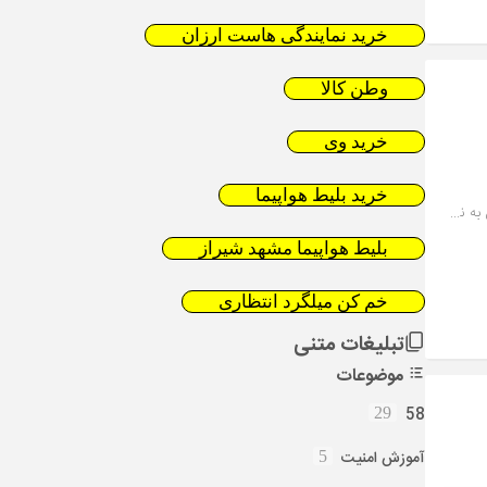
خرید نمایندگی هاست ارزان
وطن کالا
خرید وی
خرید بلیط هواپیما
تور هوایی کربلا از تهران بهترین هتل های کربلا و قیمت پرواز تهران به نجف
بلیط هواپیما مشهد شیراز
خم کن میلگرد انتظاری
تبلیغات متنی
موضوعات
58
29
آموزش امنیت
5