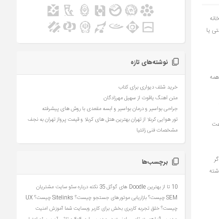
انه
ی یا
نوشته‌های تازه
همه
خرید شلف دیواری برای کتاب
متن آهنگ یاقوت از سهیل مهرزادگان
جراحی بواسیر و درمان بواسیر و آبسه مقعدی با روش های پیشرفته
تور هوایی کربلا از تهران بهترین هتل های کربلا و قیمت پرواز تهران به نجف
رعت
مشخصات فنی زانتیا
ر
برچسب‌ها
شته
10 تا از بهترین Doodle های گوگل
35 نکته درباره سئو سایت مشتریان
SEM چیست؟ بازاریابی موتورهای جستجو چیست؟
Sitelinks چیست؟
UX
چیست؟ خلق تجربه کاربری بخش برای کاربر وبسایت شما
آموزش امنیت