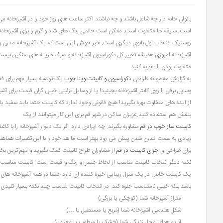
بانوان خانه دار چه شاغل باشند و چه نباشند اکثر ساعت های روز خود را در آشپزخانه 
است. سلیقه ها متفاوت است. ممکن است خانمی رنگ های شاد و گرم را برای آشپزخان
روستیک انتخاب اول بانوی دیگری است. خبر خوش این است که یک آشپزخانه مدرن و 
آشپزخانه امروزی همیشه تغییر کل دکوراسیون آشپزخانه و صرف هزینه های سنگین نیست
متفاوت بودن را تجربه کنید
به گزارش مجموعه طراحی
دکوراسیون و کابینت وینا چوب
یک توصیه بسیار مهم برای فض
وسایل برقی را روی کانتر آشپزخانه بچینید! یا از وسایل تزئینی خیلی گران قیمت برای آش
از ایده های متفاوت بهره بگیرید! هیچ قانونی وجود ندارد که کابینت حتما باید سفید
بنفش هم استفاده کنید.عزیزان ساکن در شهر قم برای این کار میتوانند از یک
کابینت ساز خوب در قم
مشاوره بگیرند. چه ایرادی دارد اگر یک دیوار آشپزخانه را با کا
زیادی به سمت مدرن شدن پیش می رود بهتر است ما هم خود را با این تغییرات هماهنگ 
برای طراحی و
اجرای کابینت در قم
از مشاوران طراح کابینت کمک بگیرید و مهم ترین بخ
نکته دیگر انتخاب کابینت مناسب از لحاظ جنس و رنگ و قیمت است. کابینت مناسب برا
یک کابینت خاص در یک منزل زیبایی خیره کننده ای دارد حتما در همه آشپزخانه های د
باشد بلکه خیلی نامتناسب جلوه کند. در انتخاب کابینت مناسب چند نکته بسیار کلیدی و
متراژ آشپزخانه شما (کوچکی یا بزرگی)
شکل هندسی آشپزخانه شما (مربع یا مستطیل یا …)
آب و هوای محل زندگی شما (خشک یا مرطوب یا معتدل)