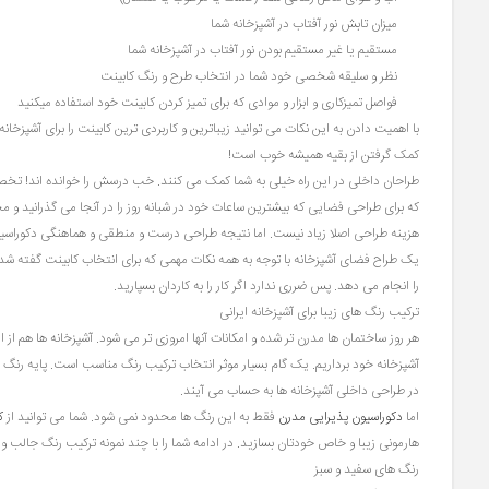
میزان تابش نور آفتاب در آشپزخانه شما
مستقیم یا غیر مستقیم بودن نور آفتاب در آشپزخانه شما
نظر و سلیقه شخصی خود شما در انتخاب طرح و رنگ کابینت
فواصل تمیزکاری و ابزار و موادی که برای تمیز کردن کابینت خود استفاده میکنید
با اهمیت دادن به این نکات می توانید زیباترین و کاربردی ترین کابینت را برای آشپزخان
کمک گرفتن از بقیه همیشه خوب است!
طراحان داخلی در این راه خیلی به شما کمک می کنند. خب درسش را خوانده اند! تخص
که برای طراحی فضایی که بیشترین ساعات خود در شبانه روز را در آنجا می گذرانید و 
هزینه طراحی اصلا زیاد نیست. اما نتیجه طراحی درست و منطقی و هماهنگی دکوراسیون
یک طراح فضای آشپزخانه با توجه به همه نکات مهمی که برای انتخاب کابینت گفته شد
را انجام می دهد. پس ضرری ندارد اگر کار را به کاردان بسپارید.
ترکیب رنگ های زیبا برای آشپزخانه ایرانی
هر روز ساختمان ها مدرن تر شده و امکانات آنها امروزی تر می شود. آشپزخانه ها هم از 
آشپزخانه خود برداریم. یک گام بسیار موثر انتخاب ترکیب رنگ مناسب است. پایه رن
در طراحی داخلی آشپزخانه ها به حساب می آیند.
اما
دکوراسیون پذیرایی مدرن
فقط به این رنگ ها محدود نمی شود. شما می توانید از
ک
هارمونی زیبا و خاص خودتان بسازید. در ادامه شما را با چند نمونه ترکیب رنگ جالب و 
رنگ های سفید و سبز