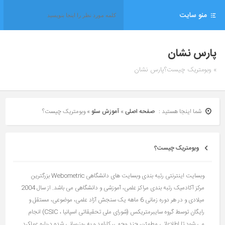
منو سایت
پارس نشان
» وبومتریک چیست؟پارس نشان
شما اینجا هستید :
صفحه اصلی
»
آموزش سئو
»
وبومتریک چیست؟
وبومتریک چیست؟
وبسایت اینترنتی رتبه بندی وبسایت های دانشگاهی Webometric بزرگترین
مرکز آکادمیک رتبه بندی مراکز علمی، آموزشی و دانشگاهی می باشد. از سال 2004
میلادی و در هر دوره زمانی 6 ماهه یک سنجش آزاد علمی، موضوعی، مستقل و
رایگان توسط گروه سایبرمتریکس (شورای ملی تحقیقاتی اسپانیا ، CSIC) انجام
می شود تا اطلاعاتی مطمئن، چند وجهی، کارامد و به روزرسانی شده درباره عملکرد