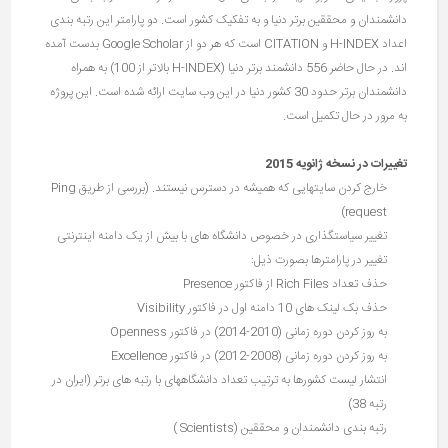
دانشمندان و محققین برتر دنیا و به تفکیک کشور است. دو پارامتر این رتبه بندی
اعداد H-INDEX و CITATION است که هر دو از Google Scholar بدست آمده
اند. در حال حاضر 556 دانشمند برتر دنیا (H-INDEX بالاتر از 100) به همراه
دانشمندان برتر حدود 30 کشور دنیا در این وب سایت ارائه شده است. این پروژه
به مرور در حال تکمیل است.
تغییرات در نسخه ژانویه 2015
خارج کردن سایتهایی که همیشه در دسترس نیستند. (بررسی از طریق Ping
request)
تغییر سیاستگذاری در خصوص دانشگاه های با بیش از یک دامنه اینترنتی
تغییر در پارامترها بصورت ذیل:
حذف تعداد Rich Files از فاکتور Presence
حذف بک لینک های 10 دامنه اول در فاکتور Visibility
به روز کردن دوره زمانی (2010-2014) در فاکتور Openness
به روز کردن دوره زمانی (2008-2012) در فاکتور Excellence
انتشار لیست کشورها به ترتیب تعداد دانشگاههای با رتبه های برتر (ایران در
رتبه 38)
رتبه بندی دانشمندان و محققین (Scientists )