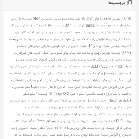
برچسب‌ها
10 تا از بهترین Doodle های گوگل
35 نکته درباره سئو سایت مشتریان
SEM چیست؟ بازاریابی
موتورهای جستجو چیست؟
Sitelinks چیست؟
UX چیست؟ خلق تجربه کاربری بخش برای کاربر
وبسایت شما
آموزش امنیت وردپرس1: اهمیت تامین امنیت در وردپرس
ارور ۴۰۴ و تاثیر آن بر
سئو
اعتبار ورودی‌ها
افزایش رتبه نسخه موبایل سایت در موتورهای جستجو
امنیت شبکه چیست
؟
امنیت ویندوز
امنیت ویندوز 10
امنیت کامپیوتر و لپ تاپمون
بازاریابی موتورهای جستجو
(SEM) چیست
بهترین روشهای ساخت بک لینک برای سئو
تاثیر حذف افزونه های غیرفعال در
سرعت سایت وردپرس
تاثیر هاست در سئو سایت
ترفندهای گوشی آیفون | 25 ترفند مفید و
پنهان ios
تفاوت SEO و SEM چیست و چه کاربردی دارند؟
تولید محتوا و چالش های پیش رو
ثروت آفرینی چیست| چگونه ثروت آفرینی کنیم؟
خرید شلف دیواری کتاب
خرید فالوور اینستاگرام،
آری یا نه!
راهنمای سئو در طراحی سایت فروشگاهی
روش های ذخیره عکس و فیلم در اینستاگرام
کامل ترین آموزش های اینستاگرام
سئو آسان است اگر این کارها را انجام دهید!
سئو تضمینی ،
واقعیت یا یک دروغ دوست‌ داشتنی؟
سئو داخلی On Page SEO چیست ؟
سئو منفی
(Negative SEO) چیست و شامل چه مواردی می شود؟
سیر تکامل سئو از ابتدا تا امروز
سیستم
های نرم افزاری مدیریت فرایند کسب و کار
شبکه
شلف دیواری کتاب
علت هک شدن سایت
وردپرسی شما چیست؟ ۷ دلیل عمده
قوانین لینک سازی در سئو
لیست مواردی که برای امنیت
برنامه PHP لازم است چک شود
مدیریت سایت وردپرسی با نرم افزار WordPress
هولدر کتاب
پنالتی گوگل چیست
چرا باید رسانه های وردپرس را noindex کنیم؟
چطور امنیت کامپیوتر و لپ
تاپمون رو افزایش بدیم؟
چند زبانه بودن سایت در سئو مفید است؟ سئو سایت چندزبانه به چه