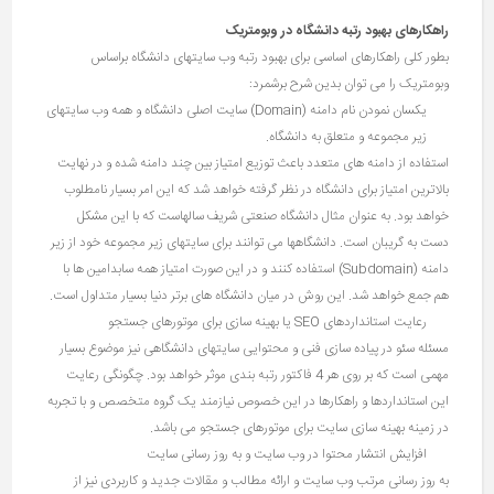
راهکارهای بهبود رتبه دانشگاه در وبومتریک
بطور کلی راهکارهای اساسی برای بهبود رتبه وب سایتهای دانشگاه براساس
وبومتریک را می توان بدین شرح برشمرد:
یکسان نمودن نام دامنه (Domain) سایت اصلی دانشگاه و همه وب سایتهای
زیر مجموعه و متعلق به دانشگاه.
استفاده از دامنه های متعدد باعث توزیع امتیاز بین چند دامنه شده و در نهایت
بالاترین امتیاز برای دانشگاه در نظر گرفته خواهد شد که این امر بسیار نامطلوب
خواهد بود. به عنوان مثال دانشگاه صنعتی شریف سالهاست که با این مشکل
دست به گریبان است. دانشگاهها می توانند برای سایتهای زیر مجموعه خود از زیر
دامنه (Subdomain) استفاده کنند و در این صورت امتیاز همه سابدامین ها با
هم جمع خواهد شد. این روش در میان دانشگاه های برتر دنیا بسیار متداول است.
رعایت استانداردهای SEO یا بهینه سازی برای موتورهای جستجو
مسئله سئو در پیاده سازی فنی و محتوایی سایتهای دانشگاهی نیز موضوع بسیار
مهمی است که بر روی هر 4 فاکتور رتبه بندی موثر خواهد بود. چگونگی رعایت
این استانداردها و راهکارها در این خصوص نیازمند یک گروه متخصص و با تجربه
در زمینه بهینه سازی سایت برای موتورهای جستجو می باشد.
افزایش انتشار محتوا در وب سایت و به روز رسانی سایت
به روز رسانی مرتب وب سایت و ارائه مطالب و مقالات جدید و کاربردی نیز از