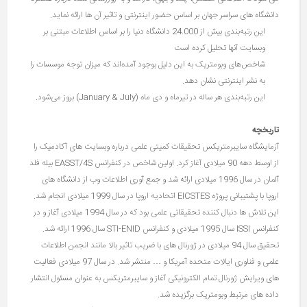
دانشگاه های سراسر جهان بر اساس حضور اینترنتی و تاثیر آن ها ارائه نماید.
این رتبه‌بندی بیش از 24.000 دانشگاه دنیا را بر اساس اطلاعات مبتنی بر
وبسایت آنها تحلیل کرده‌ است
شاخص‌های وبومتریک به این دلیل بوجود آمده‌اند که میزان توجه موسسات را
به نشر اینترنتی نشان دهد.
این رتبه‌بندی هر ساله در تیرماه و دی ماه (January & July) بروز می‌شود.
تاریخچه
آزمایشگاه سایبرمتریکس تحقیقات کمیتی علمی درباره وبسایت های آکادمیک را
از اوسط دهه 90 میلادی آغاز کرد. اولین شاخص در کنفرانس EASST/4S بیله فلد
آلمان در سال 1996 میلادی ارائه شد و جمع آوری اطلاعات وب از دانشگاه های
اروپا با پشتیبانی پروژه EICSTES اتحادیه اروپا در سال 1999 میلادی انجام شد.
این تلاش ها دنبال کننده تحقیقاتی علمی بود که در سال 1994 میلادی آغاز و در
کنفرانس ISSI سال 1995 میلادی و کنفرانس STI-ENID سال 1996 ارائه شد.
تحقیق سال 94 میلادی در ژورنال های با ضریب تاثیر بالا مانند انجمن اطلاعات
علمی و فناوری ایالات متحده آمریکا و … منتشر شد. در سال 97 میلادی فعالیت
های ویرایش ژورنال تمام الکترونیکی آغاز و سایبرمتریکس به عنوان مسئول انتشار
داده های مرتبط وبومتریک برگزیده شد.