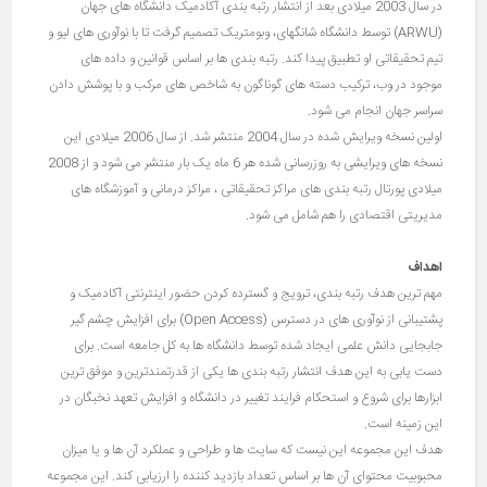
در سال 2003 میلادی بعد از انتشار رتبه بندی آکادمیک دانشگاه های جهان
(ARWU) توسط دانشگاه شانگهای، وبومتریک تصمیم گرفت تا با نوآوری های لیو و
تیم تحقیقاتی او تطبیق پیدا کند. رتبه بندی ها بر اساس قوانین و داده های
موجود در وب، ترکیب دسته های گوناگون به شاخص های مرکب و با پوشش دادن
سراسر جهان انجام می شود.
اولین نسخه ویرایش شده در سال 2004 منتشر شد. از سال 2006 میلادی این
نسخه های ویرایشی به روزرسانی شده هر 6 ماه یک بار منتشر می شود و از 2008
میلادی پورتال رتبه بندی های مراکز تحقیقاتی ، مراکز درمانی و آموزشگاه های
مدیریتی اقتصادی را هم شامل می شود.
اهداف
مهم ترین هدف رتبه بندی، ترویج و گسترده کردن حضور اینترنتی آکادمیک و
پشتیبانی از نوآوری های در دسترس (Open Access) برای افزایش چشم گیر
جابجایی دانش علمی ایجاد شده توسط دانشگاه ها به کل جامعه است. برای
دست یابی به این هدف انتشار رتبه بندی ها یکی از قدرتمندترین و موفق ترین
ابزارها برای شروع و استحکام فرایند تغییر در دانشگاه و افزایش تعهد نخبگان در
این زمینه است.
هدف این مجموعه این نیست که سایت ها و طراحی و عملکرد آن ها و یا میزان
محبوبیت محتوای آن ها بر اساس تعداد بازدید کننده را ارزیابی کند. این مجموعه