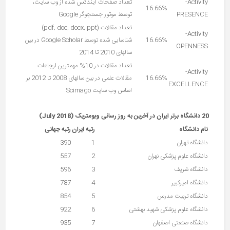
Activity-
تعداد صفحات ایندکس شده از وب سایت،
16.66%
PRESENCE
توسط موتور جستجوگر Google
تعداد مقالات (pdf, doc, docx, ppt)
Activity-
16.66%
شناسایی شده توسط Google Scholar در بین
OPENNESS
سالهای 2010 تا 2014
تعداد مقالات در 10% مهمترین ارجاعات
Activity-
16.66%
مقالات علمی در بین سالهای 2008 تا 2012 بر
EXCELLENCE
اساس وب سایت Scimago
20 دانشگاه برتر ایران در آخرین به روز رسانی وبومتریک (
July 2018
)
نام دانشگاه
رتبه ایران
رتبه جهانی
دانشگاه تهران
1
390
دانشگاه علوم پزشکی نهران
2
557
دانشگاه شریف
3
596
دانشگاه امیرکبیر
4
787
دانشگاه تربیت مدرس
5
854
دانشگاه علوم پزشکی شهید بهشتی
6
922
دانشگاه صنعتی اصفهان
7
935