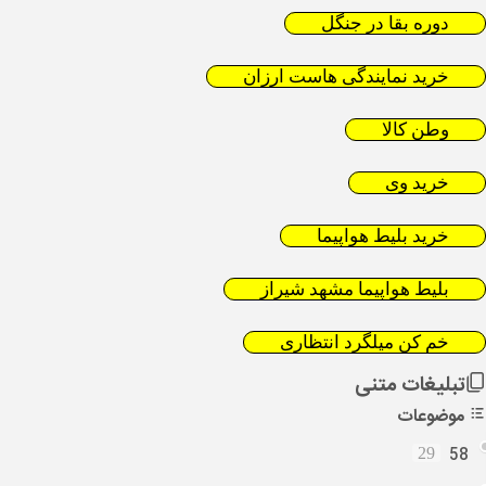
دوره بقا در جنگل
خرید نمایندگی هاست ارزان
وطن کالا
خرید وی
خرید بلیط هواپیما
بلیط هواپیما مشهد شیراز
خم کن میلگرد انتظاری
تبلیغات متنی
موضوعات
58
29