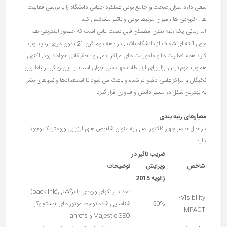
سعی دارد میزان صحت و جامع بودن عملکرد جهانی دانشگاه را با بررسی فعالیت
ها ، خروجی ها ، میزان مرتبط بودن و تاثیر مشخص کند.
اما زمانی یک رتبه بندی مطمئن قابل دست یابی است که حضور اینترنتی هم
چون آینه ای شفاف از دانشگاه باشد. در دهه دوم قرن 21 بدون هیچ تردید وب
کلید همه فعالیت ها و ماموریت های مراکز علمی و تحقیقاتی خواهد بود. اکنون
هم وب مهم ترین ابزار برای ارتباطات مهندسی جهان است. با این روش ارتباط بین
نخبگان و مراکز علمی دقیق تر شده و باعث می شود تا استعدادها و نیروهای بشر
به بهترین شکل در مسیر دانش و فناوری قرار گیرد.
معیارهای رتبه بندی
در حال حاضر چهار فاکتور اصلی به عنوان شاخص های ارزیابی وبومتریک وجود
دارد:
ضریب تاثیر در
شاخص
ویرایش
توضیحات
ژانویه 2015
تعداد لینکهای ورودی یا برگشتی(backlink)
Visibility-
50%
شناسایی شده توسط موتور های جستجوگر
IMPACT
Majestic SEO و ahrefs