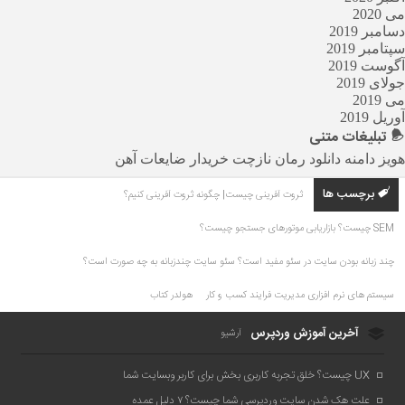
می 2020
دسامبر 2019
سپتامبر 2019
آگوست 2019
جولای 2019
می 2019
آوریل 2019
تبلیغات
متنی
هویز دامنه
دانلود رمان
نازچت
خریدار ضایعات آهن
برچسب ها
ثروت آفرینی چیست| چگونه ثروت آفرینی کنیم؟
SEM چیست؟ بازاریابی موتورهای جستجو چیست؟
چند زبانه بودن سایت در سئو مفید است؟ سئو سایت چندزبانه به چه صورت است؟
سیستم های نرم افزاری مدیریت فرایند کسب و کار
هولدر کتاب
آخرین آموزش وردپرس
آرشیو
UX چیست؟ خلق تجربه کاربری بخش برای کاربر وبسایت شما
علت هک شدن سایت وردپرسی شما چیست؟ ۷ دلیل عمده