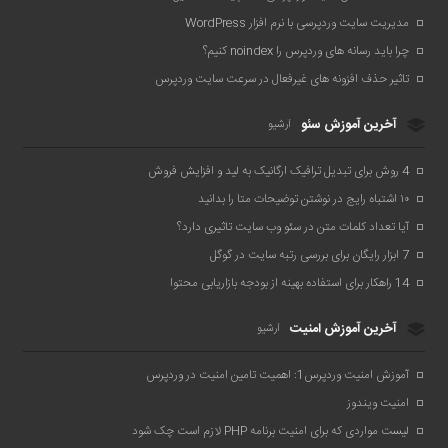
مدیریت سایت وردپرسی با نرم افزار WordPress
چرا باید رسانه های وردپرس را noindex کنیم؟
تاثیر حذف افزونه های غیرفعال در سرعت سایت وردپرس
آخرین آموزش سئو
آرشیو
4 روش برای تبدیل ترافیک ارگانیک به لید و افزایش فروش
۱۰ اشتباه رایج در نوشتن توضیحات متا را بدانید
آیا تعداد کلمات متن در سئو وب سایت تاثیری دارد؟
7 ابزار رایگان برای بررسی رتبه سایت در گوگل
14 راهکار برای استفاده بهینه از بودجه بازاریابی محتوا
آخرین آموزش امنیت
آرشیو
آموزش امنیت وردپرس1: اهمیت تامین امنیت در وردپرس
امنیت ویندوز
لیست مواردی که برای امنیت برنامه PHP لازم است چک شود