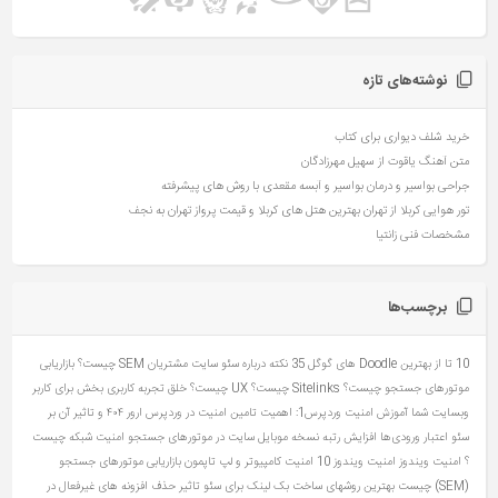
نوشته‌های تازه
خرید شلف دیواری برای کتاب
متن آهنگ یاقوت از سهیل مهرزادگان
جراحی بواسیر و درمان بواسیر و آبسه مقعدی با روش های پیشرفته
تور هوایی کربلا از تهران بهترین هتل های کربلا و قیمت پرواز تهران به نجف
مشخصات فنی زانتیا
برچسب‌ها
10 تا از بهترین Doodle های گوگل
35 نکته درباره سئو سایت مشتریان
SEM چیست؟ بازاریابی
موتورهای جستجو چیست؟
Sitelinks چیست؟
UX چیست؟ خلق تجربه کاربری بخش برای کاربر
وبسایت شما
آموزش امنیت وردپرس1: اهمیت تامین امنیت در وردپرس
ارور ۴۰۴ و تاثیر آن بر
سئو
اعتبار ورودی‌ها
افزایش رتبه نسخه موبایل سایت در موتورهای جستجو
امنیت شبکه چیست
؟
امنیت ویندوز
امنیت ویندوز 10
امنیت کامپیوتر و لپ تاپمون
بازاریابی موتورهای جستجو
(SEM) چیست
بهترین روشهای ساخت بک لینک برای سئو
تاثیر حذف افزونه های غیرفعال در