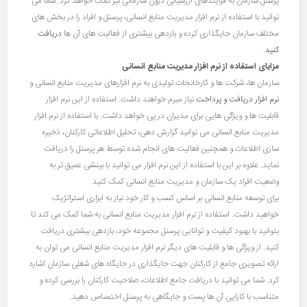
پرسنل سازمان به فرآیندهای ارزشیابی درون سازمانی نیز کمک خواهد کرد. شما می
توانید با استفاده از نرم افزار مدیریت منابع انسانی، پرسنل و افراد را در بخش های
مختلف سازمان جایگذاری کرده و بازدهی بیشتری از فعالیت ‌های آن ها
دریافت
کنید
.
مزایای استفاده از نرم افزار مدیریت منابع انسانی
سازمان ها، شرکت ها و کارخانجات تولیدی به نرم‌ افزارهای مدیریت منابع انسانی و
نرم افزار دریافت و پرداخت
نیاز مبرم خواهند داشت. استفاده از این نرم افزار
قابلیت ها و ویژگی هایی برای مدیران در پی خواهد داشت. با استفاده از نرم افزار
مدیریت منابع انسانی می توانید گزارش دهی، تحلیل اطلاعاتی کارکنان، ذخیره
سازی اطلاعات و همچنین فعالیت‌ های انجام شده توسط هر پرسنل را دریافت
نماید. علاوه بر این با استفاده از این نرم افزار می توانید با بینشی عمیق تر به
وضعیت افراد یک سازمان و مدیریت منابع انسانی کمک کنید.
برای توسعه منابع انسانی بر اساس کسب و کار خود نیاز به ابزاری استراتژیک
خواهید داشت. استفاده از نرم افزار مدیریت منابع انسانی به شما کمک می کند تا
بتوانید با بهبود کیفیت و توانایی پرسنل مجموعه خود، بازدهی بیشتری دریافت
کنید. از ویژگی ها و قابلیت های دیگر نرم افزار مدیریت منابع انسانی می‌ توان به
ارائه تصویری جامع از کارکنان جهت جایگذاری در جایگاه های شغلی سازمان اشاره
کرد. شما می توانید با دریافت جامع اطلاعات، صلاحیت کارکنان را بررسی کرده و
متناسب با کارایی آن ها پست و جایگاهی به پرسنل اختصاص دهید.