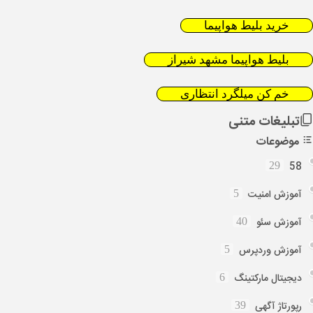
خرید بلیط هواپیما
بلیط هواپیما مشهد شیراز
خم کن میلگرد انتظاری
تبلیغات متنی
موضوعات
58
29
آموزش امنیت
5
آموزش سئو
40
آموزش وردپرس
5
دیجیتال مارکتینگ
6
رپورتاژ آگهی
39