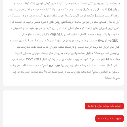
سرعت سایت وردپرس
تاثیر هاست در سئو سایت
ترفندهای گوشی آیفون | 25 ترفند مفید و
پنهان ios
تفاوت SEO و SEM چیست و چه کاربردی دارند؟
تولید محتوا و چالش های پیش رو
ثروت آفرینی چیست| چگونه ثروت آفرینی کنیم؟
خرید شلف دیواری کتاب
خرید فالوور اینستاگرام،
آری یا نه!
راهنمای سئو در طراحی سایت فروشگاهی
روش های ذخیره عکس و فیلم در اینستاگرام
کامل ترین آموزش های اینستاگرام
سئو آسان است اگر این کارها را انجام دهید!
سئو تضمینی ،
واقعیت یا یک دروغ دوست‌ داشتنی؟
سئو داخلی On Page SEO چیست ؟
سئو منفی
(Negative SEO) چیست و شامل چه مواردی می شود؟
سیر تکامل سئو از ابتدا تا امروز
سیستم
های نرم افزاری مدیریت فرایند کسب و کار
شبکه
شلف دیواری کتاب
علت هک شدن سایت
وردپرسی شما چیست؟ ۷ دلیل عمده
قوانین لینک سازی در سئو
لیست مواردی که برای امنیت
برنامه PHP لازم است چک شود
مدیریت سایت وردپرسی با نرم افزار WordPress
هولدر کتاب
پنالتی گوگل چیست
چرا باید رسانه های وردپرس را noindex کنیم؟
چطور امنیت کامپیوتر و لپ
تاپمون رو افزایش بدیم؟
چند زبانه بودن سایت در سئو مفید است؟ سئو سایت چندزبانه به چه
صورت است؟
خرید بک لینک ارزان و جدید
خرید بک لینک فالو