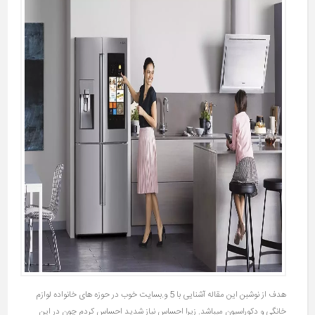
هدف از نوشبن این مقاله آشنایی با 5 و.بسایت خوب در حوزه های خانواده لوازم
خانگی و دکوراسیون میباشد. زیرا احساس نیاز شدید احساس کردم چون در این