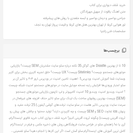
خرید شلف دیواری برای کتاب
متن آهنگ یاقوت از سهیل مهرزادگان
جراحی بواسیر و درمان بواسیر و آبسه مقعدی با روش های پیشرفته
تور هوایی کربلا از تهران بهترین هتل های کربلا و قیمت پرواز تهران به نجف
مشخصات فنی زانتیا
برچسب‌ها
10 تا از بهترین Doodle های گوگل
35 نکته درباره سئو سایت مشتریان
SEM چیست؟ بازاریابی
موتورهای جستجو چیست؟
Sitelinks چیست؟
UX چیست؟ خلق تجربه کاربری بخش برای کاربر
وبسایت شما
آموزش امنیت وردپرس1: اهمیت تامین امنیت در وردپرس
ارور ۴۰۴ و تاثیر آن بر
سئو
اعتبار ورودی‌ها
افزایش رتبه نسخه موبایل سایت در موتورهای جستجو
امنیت شبکه چیست
؟
امنیت ویندوز
امنیت ویندوز 10
امنیت کامپیوتر و لپ تاپمون
بازاریابی موتورهای جستجو
(SEM) چیست
بهترین روشهای ساخت بک لینک برای سئو
تاثیر حذف افزونه های غیرفعال در
سرعت سایت وردپرس
تاثیر هاست در سئو سایت
ترفندهای گوشی آیفون | 25 ترفند مفید و
پنهان ios
تفاوت SEO و SEM چیست و چه کاربردی دارند؟
تولید محتوا و چالش های پیش رو
ثروت آفرینی چیست| چگونه ثروت آفرینی کنیم؟
خرید شلف دیواری کتاب
خرید فالوور اینستاگرام،
آری یا نه!
راهنمای سئو در طراحی سایت فروشگاهی
روش های ذخیره عکس و فیلم در اینستاگرام
کامل ترین آموزش های اینستاگرام
سئو آسان است اگر این کارها را انجام دهید!
سئو تضمینی ،