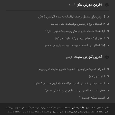
آخرین آموزش سئو
آرشیو
4 روش برای تبدیل ترافیک ارگانیک به لید و افزایش فروش
۱۰ اشتباه رایج در نوشتن توضیحات متا را بدانید
آیا تعداد کلمات متن در سئو وب سایت تاثیری دارد؟
7 ابزار رایگان برای بررسی رتبه سایت در گوگل
14 راهکار برای استفاده بهینه از بودجه بازاریابی محتوا
آخرین آموزش امنیت
آرشیو
آموزش امنیت وردپرس1: اهمیت تامین امنیت در وردپرس
امنیت ویندوز
لیست مواردی که برای امنیت برنامه PHP لازم است چک شود
چطور امنیت کامپیوتر و لپ تاپمون رو افزایش بدیم؟
امنیت شبکه چیست ؟
تمامی حقوق مطالب برای
پارس نشان
محفوظ است و هرگونه کپی برداری بدون ذکر منبع ممنوع می باشد.
طبق ماده 12 فصل سوم قانون جرائم رایانه ای کپی برداری از قالب و محتوا پیگرد قانونی خواهد داشت.