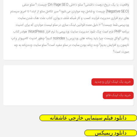
واقعیت یا یک دروغ دوست‌ داشتنی؟
سئو داخلی On Page SEO چیست ؟
سئو منفی
(Negative SEO) چیست و شامل چه مواردی می شود؟
سیر تکامل سئو از ابتدا تا امروز
سیستم
های نرم افزاری مدیریت فرایند کسب و کار
شبکه
شلف دیواری کتاب
علت هک شدن سایت
وردپرسی شما چیست؟ ۷ دلیل عمده
قوانین لینک سازی در سئو
لیست مواردی که برای امنیت
برنامه PHP لازم است چک شود
مدیریت سایت وردپرسی با نرم افزار WordPress
هولدر کتاب
پنالتی گوگل چیست
چرا باید رسانه های وردپرس را noindex کنیم؟
چطور امنیت کامپیوتر و لپ
تاپمون رو افزایش بدیم؟
چند زبانه بودن سایت در سئو مفید است؟ سئو سایت چندزبانه به چه
صورت است؟
خرید بک لینک ارزان و جدید
خرید بک لینک فالو
دانلود فیلم سینمایی خارجی عاشقانه
دانلود ریمیکس