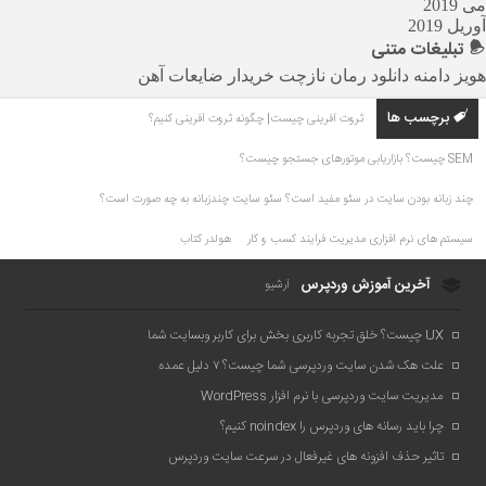
می 2019
آوریل 2019
تبلیغات
متنی
هویز دامنه
دانلود رمان
نازچت
خریدار ضایعات آهن
برچسب ها
ثروت آفرینی چیست| چگونه ثروت آفرینی کنیم؟
SEM چیست؟ بازاریابی موتورهای جستجو چیست؟
چند زبانه بودن سایت در سئو مفید است؟ سئو سایت چندزبانه به چه صورت است؟
سیستم های نرم افزاری مدیریت فرایند کسب و کار
هولدر کتاب
آخرین آموزش وردپرس
آرشیو
UX چیست؟ خلق تجربه کاربری بخش برای کاربر وبسایت شما
علت هک شدن سایت وردپرسی شما چیست؟ ۷ دلیل عمده
مدیریت سایت وردپرسی با نرم افزار WordPress
چرا باید رسانه های وردپرس را noindex کنیم؟
تاثیر حذف افزونه های غیرفعال در سرعت سایت وردپرس