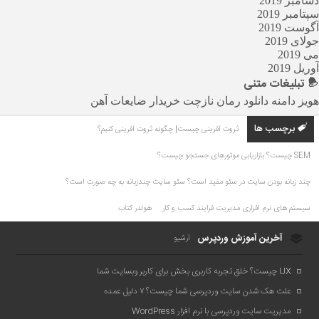
دسامبر 2019
سپتامبر 2019
آگوست 2019
جولای 2019
می 2019
آوریل 2019
تبلیغات
متنی
هویز دامنه
دانلود رمان
نازچت
خریدار ضایعات آهن
برچسب ها
ثروت آفرینی چیست| چگونه ثروت آفرینی کنیم؟
SEM چیست؟ بازاریابی موتورهای جستجو چیست؟
چند زبانه بودن سایت در سئو مفید است؟ سئو سایت چندزبانه به چه صورت است؟
سیستم های نرم افزاری مدیریت فرایند کسب و کار
هولدر کتاب
آخرین آموزش وردپرس
آرشیو
UX چیست؟ خلق تجربه کاربری بخش برای کاربر وبسایت شما
علت هک شدن سایت وردپرسی شما چیست؟ ۷ دلیل عمده
مدیریت سایت وردپرسی با نرم افزار WordPress