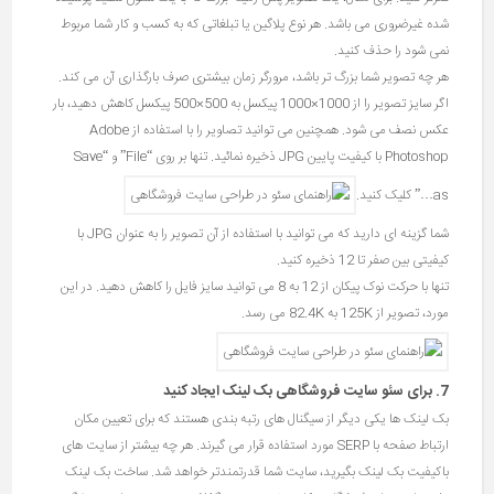
شده غیرضروری می باشد. هر نوع پلاگین یا تبلغاتی که به کسب و کار شما مربوط
نمی شود را حذف کنید.
هر چه تصویر شما بزرگ تر باشد، مرورگر زمان بیشتری صرف بارگذاری آن می کند.
اگر سایز تصویر را از 1000×1000 پیکسل به 500×500 پیکسل کاهش دهید، بار
عکس نصف می شود. همچنین می توانید تصاویر را با استفاده از Adobe
Photoshop با کیفیت پایین JPG ذخیره نمائید. تنها بر روی “File” و “Save
as…” کلیک کنید.
شما گزینه ای دارید که می توانید با استفاده از آن تصویر را به عنوان JPG با
کیفیتی بین صفر تا 12 ذخیره کنید.
تنها با حرکت نوک پیکان از 12 به 8 می توانید سایز فایل را کاهش دهید. در این
مورد، تصویر از 125K به 82.4K می رسد.
7. برای سئو سایت فروشگاهی بک لینک ایجاد کنید
بک لینک ها یکی دیگر از سیگنال های رتبه بندی هستند که برای تعیین مکان
ارتباط صفحه با SERP مورد استفاده قرار می گیرند. هر چه بیشتر از سایت های
باکیفیت بک لینک بگیرید، سایت شما قدرتمندتر خواهد شد. ساخت بک لینک