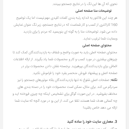
نحوی که آن ها این تگ را در نتایج جستجو ببینند.
توضیحات متا صفحه اصلی
هر چند این فاکتور به اندازه رتبه بندی کلمات کلیدی مهم نیست اما یک توضیح
160 کاراکتری از کسب و کار شماست که در نتایج جستجو، زیر تگ عنوان نمایش
داده می شود. توضیحات متا را به گونه ای بنویسید که مردم را برای بازدید
وبسایت شما ترغیب نماید.
محتوای صفحه اصلی
محتوای صفحه اصلی باید به صورت واضح و شفاف به بازدیدکنندگان کمک کند تا
چیزهای بیشتری در مورد کسب و کار و محصولات شما یاد بگیرند. از ارائه اطلاعات
اضافی برای بازدیدکنندگان بپرهیزید. برجسته نشان دادن محصولات برتر در
صفحه اصلی و پیشنهاد فروش منحصر بفرد خود را فراموش نکنید.
نکته:
صفحات اصلی شلوغ نه تنها بازدیدکنندگان بلکه موتورهای جستجو را نیز
سردرگم می کند. برای مثال، ممکن است محصولات خود را در دسته بندی های
مختلف بفروشید. در این صورت گوگل برای تشخیص اینکه چه چیزی فروخته اید و
چه کسانی هدف شما هستند تقلا می کند، از این رو در مورد آنچه که سایت شما
ارائه می دهد خاص باشید!
3. معماری سایت خود را ساده کنید