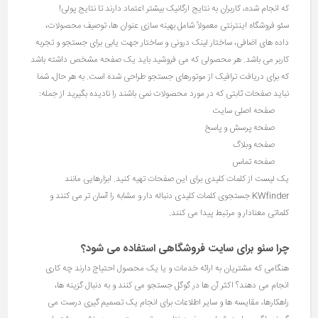
که انجام شده، کاربران به نتایج ارگانیک بیشتر اعتماد دارند تا نتایج پولی!
سئو فروشگاه اینترنتی معمولاً شامل بهینه سازی عنوان ها، توصیف محصولات،
داده های اضافی، ساختار لینک درونی و ساختار جهت یابی برای جستجو و تجربه
کاربر می باشد. هر محصولی که می فروشید باید یک صفحه مشخص داشته باشد
که برای دریافت ترافیک از موتورهای جستجو طراحی شده است. به هر حال، شما
نباید صفحات ثابتی که در مورد محصولات نمی باشند را نادیده بگیرید از جمله:
صفحه اصلی سایت
صفحه پرسش و پاسخ
صفحه وبلاگ
صفحه تماس
یک لیست از کلمات کلیدی برای این صفحات تهیه کنید. ابزارهایی مانند
KWfinder جستجوی کلمات کلیدی دنباله دار و مشابه را آسان تر می کنند و
کلماتی معنادار و مرتبط پیدا می کنند.
چرا سئو برای سایت فروشگاهی استفاده می شود؟
هنگامی که مشتریان به ارائه خدمات و یا یک محصول احتیاج دارند چه کاری
انجام می دهند؟ اکثر آن ها در گوگل جستجو می کنند و به دنبال گزینه ها،
راهکارها، مقایسه ها و سایر اطلاعات برای انجام یک تصمیم گیری درست می