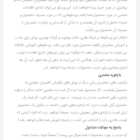
هنگامی که به صفحه محصول خود ویدئو اضافه می کنید مشتریان اطمینان خاطر
بیشتری در مورد خرید پیدا خواهند کرد. این ویدئو می تواند شامل اطلاعات
اساسی در مورد محصول شما باشد، ویدئوهایی که در مورد مصرف محصول و
نتیجه حاصل از کاربرد آن هستند و یا حاکی از قدردانی و رضایت مشتریان از
مصرف آن محصول می باشند.
انتشار این ویدئوها در شبکه هایی مانند یوتیوب و آپارات بهترین روش برای جذب
و آموزش مشتریان بالقوه محصول مورد نظر می باشد. ویدئوهای آموزشی خلاقانه
می توانند به مردم نشان دهند که چگونه می توان چیزهای خارق العاده با ترکیب
محصولات شما خلق کرد. هنگامی که این ایده به ذهن آن ها خطور کرد، آن ها
تمایل بیشتری برای خرید محصولات مرتبط پیدا خواهند کرد.
بازخورد مشتری
بازخورد های مشتریان یکی دیگر از روش های افزایش اطمینان مشتری به
محصول شماست. اگر محصول شما ایده آل است به مشتری اجازه اینکار را بدهید.
بازخورد های نامناسب جندان بد نیستند. در مورد این فکر کنید: اگر شما یک
محصول گران قیمت دارید که بازخوردهای خوبی داشته، در مقابل یک محصول
ارزان قیمت با بازخوردهای معمولی دارید، مسلماً خواهید دید که افراد آیتمی که
قیمت بالاتری دارد را انتخاب می کنند، در نتیجه فروش شما بالاتر خواهد رفت!
پاسخ به سوالات متداول
آیا مردم در مورد محصولات شما سوال می پرسند؟ مسلماً جواب مثبت است.