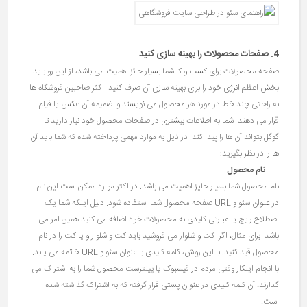
4. صفحات محصولات را بهینه سازی کنید
صفحه محصولات برای کسب و کا شما بسیار حائز اهمیت می باشد، از این رو باید
بخش اعظم انرژی خود را برای بهینه سازی آن صرف کنید. اکثر صاحبین فروشگاه ها
به راحتی چند خط در مورد هر محصول می نویسند و ضمیمه آن عکس یا فیلم
قرار می دهند. شما به اطلاعات بیشتری در صفحات محصول خود نیاز دارید تا
گوگل بتواند آن ها را پیدا کند. در ذیل به موارد مهمی پرداخته شده که شما باید آن
ها را در نظر بگیرید:
نام محصول
نام محصول شما بسیار حایز اهمیت می باشد. در اکثر موارد ممکن است این نام
در عنوان سئو و URL صفحه محصول شما استفاده شود. دلیل اینکه شما یک
اصطلاح رایج یا عبارتی کلیدی به محصولات خود اضافه می کنید همین امر می
باشد. برای مثال، اگر کت و شلوار می فروشید باید کت و شلوار و یا کت را در نام
محصول قید کنید. با این روش، کلمه کلیدی با عنوان سئو و URL خاتمه می یابد.
با انجام اینکار وقتی مردم در فیسبوک یا پینترست محصول شما را به اشتراک می
گذارند، آن کلمه کلیدی در عنوان پستی قرار گرفته که به اشتراک گذاشته شده
است!