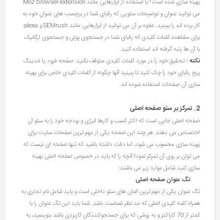
بهینه سازی شده است؟ با استفاده از ابزارهایی مانند Moz browser extension
می توانید عنوان و توضیحات سئویی که رقبای شما در برچسب های عنوان خود به
کار برده اند را ببینید. علاوه بر آن می توانید از ابزارهایی مانند SEMrush و alexa
برای مشاهده کلمات کلیدی که رقبای شما در جستجوی پولی و جستجوی ارگانیک
با آن ها رتبه گرفته اند استفاده کنید.
نکته :
تحقیق خود را در مورد کلمات کلیدی متوقف نکنید. صفحه فرود یا لندینگ
پیج رقبای خود را چک کنید تا ببینید آنها چگونه از کلمات کلیدی خاص برای بهینه
سازی آن صفحات استفاده نموده اند.
2. تمرکز بر سئو صفحه اصلی
صفحه اصلی جایی است که اکثر کسب و کارها انرژی و بودجه خود را به سئو آن
اختصاص می دهند. هر چند این صفحه یکی از مهم ترین صفحات سایت برای
بهینه سازی محسوب می شود، اما دقت داشته باشید که تنها صفحه ای نیست که
می توان بر روی آن تمرکز نمود! آنچه را که باید در خصوص صفحه اصلی بهینه
سازی کنید شامل موارد زیر می باشند:
تگ عنوان صفحه اصلی
تگ عنوان یکی از مهم ترین المان های سئو داخلی است و باید شامل نام تجاری به
همراه کلمه کلیدی اصلی که مد نظر شماست باشد. شما باید این تگ عنوان را با
کمتر از 70 کاراکتر و به روشی که برای جستجوکنندگان کاربردی باشد بنویسید، به