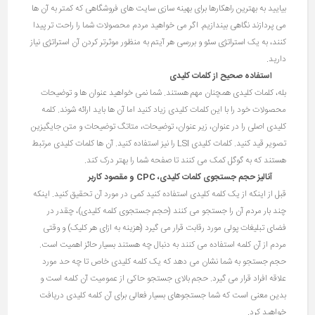
بیایید به بهترین راهکارها برای بهینه سازی سایت های فروشگاهی که کمتر به آن ها
می پردازند نگاهی بیندازیم. اگر می خواهید مردم محصولات شما را راحت تر پیدا
کنند، به یک استراتژی سئو و بررسی هر آیتم به منظور موثرتر کردن آن استراتژی نیاز
دارید.
استفاده صحیح از کلمات کلیدی
بله، کلمات کلیدی همچنان مهم هستند. شما نمی خواهید عنوان ها و توضیحات
محصولات خود را با این کلمات کلیدی زیاد کنید اما آن ها باید ارائه شوند. کلمه
کلیدی اصلی را در عنوان، زیر عنوان، توضیحات، متاتگ توضیحات و متن جایگیزین
تصویر قید کنید. کلمات کلیدی LSI را نیز استفاده کنید. آن ها کلمات کلیدی مرتبط
هستند که به گوگل کمک می کنند تا صفحه شما را بهتر درک کند.
آنالیز حجم جستجوی کلمات کلیدی،
CPC
و مقصود کاربر
قبل از اینکه از یک کلمه کلیدی استفاده کنید کمی در مورد آن تحقیق کنید. اینکه
چند بار مردم آن را جستجو می کنند (حجم جستجوی کلمه کلیدی)، چقدر در
فضای تبلیغات پولی مورد رقابت قرار می گیرد (هزینه به ازای هر کلیک) و وقتی
مردم از آن کلمه استفاده می کنند به دنبال چه هستند بسیار حائز اهمیت است.
حجم جستجو به شما نشان می دهد که یک کلمه کلیدی خاص تا چه حد مورد
علاقه افراد قرار می گیرد. حجم بالای جستجو حاکی از عمومیت آن کلمه است و
بدین معنی است که شما جستجوهای بسیار فعالی برای آن کلمه کلیدی دریافت
خواهید کرد.