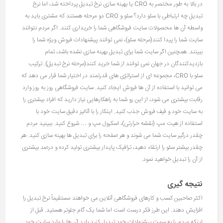
در بالا به طور مختصر به CRO یا بهینه سازی نرخ تبدیل پرداخته شد، اما نرخ
تبدیل چه ارتباطی با سئو دارد؟ سئو و CRO دو مرحله هستند که مشتری باید به
واسطه آن ها محصولات سایت فروشگاهی شما را خریداری کنند. اگر مردم نتوانند
سایت شما را پیدا کنند(مرحله سئو)، نمی توانند پیشنهادات فروش ویژه شما را
ببینند. همچنین اگر سایت شما برای تبدیل بهینه سازی نشده باشد، تمام
بازدیدکنندگان در جهان نمی توانند از شما خرید کنند(مرحله نرخ تبدیل). ترکیب
سئو با CRO، مجموعه ای از استراتژی های قدرتمند در اختیار شما قرار می دهد که
می توانید با استفاده از آن ها فروش ایجاد کنید. سایت فروشگاهی روز به روز وارد
رقابت بیشتری می شود، از این رو شما به راهکارهایی نیاز دارید که افراد بیشتری را
به سایت خود و قیف فروش جذب کنید. اینکار را با آنالیز دقیق سایت خود با
استفاده از هیت مپ (نقشه حرارتی)، اسکرول مپ و … شروع کنید. ببینید مردم
چقدر درگیر سایت شما می شوند و هر صفحه را برای تبدیل ها بهینه سازی کنید. هر
چقدر بیشتر سئو را ارتقاء دهید، ترافیک پایدار بیشتری تولید کرده و درصد بیشتری
از آن را تبدیل خواهید نمود.
نتیجه گیری
اکثر صاحبین کسب و کارهای فروشگاهی آنلاین می خواهند مستقیماً نرخ تبدیل را
افزایش دهند. این طرز فکر درست است اما شما یک گام جلوتر هستید. قبل از
اینکه مردم را به سمت پیشنهادات خود تبدیل کنید باید آن ها را وارد سایت خود