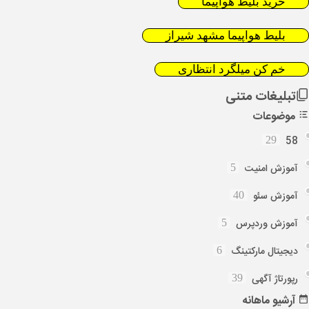
خرید بلیط هواپیما
بلیط هواپیما مشهد شیراز
خم کن میلگرد انتظاری
تبلیغات متنی
موضوعات
58
29
آموزش امنیت
5
آموزش سئو
40
آموزش وردپرس
5
دیجیتال مارکتینگ
6
رپورتاژ آگهی
39
آرشیو
ماهانه