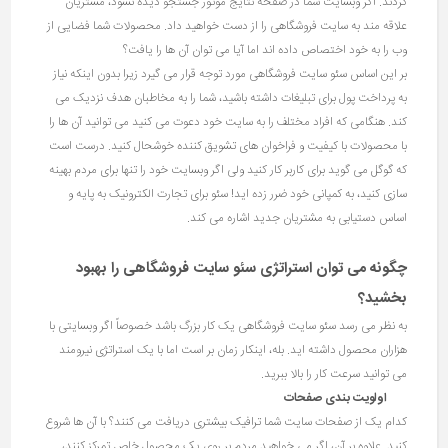
گردند. اگر وبسایت شما در صفحه نتایج موتور جستجو دیده نشود، مشتریان
علاقه مند به سایت فروشگاهی را از دست خواهید داد. محصولات شما فضایی از
وب را به خود اختصاص داده اند اما آیا می توان آن ها را یافت؟
بر این اساس سئو سایت فروشگاهی مورد توجه قرار می گیرد زیرا بدون اینکه نیاز
به پرداخت پول برای تبلیغات داشته باشید، شما را به مخاطبان هدف نزدیک می
کند. هنگامی که افراد مختلف را به سایت خود دعوت می کنید می توانید آن ها را
با محصولات با کیفیت و فراخوان های تشویق کننده خوشحال کنید. درست است
که گوگل می گوید برای کاربر کار کنید ولی اگر وبسایت خود را تنها برای مردم بهینه
سازی کنید، به کمپانی خود ضرر زده اید! سئو برای تجارت الکترونیک به پایه و
اساس دستیابی به مشتریان جدید اشاره می کند.
چگونه می توان استراتژی سئو سایت فروشگاهی را بهبود
بخشید؟
به نظر می رسد سئو سایت فروشگاهی یک کار بزرگ باشد خصوصاً اگر وبسایتی با
هزاران محصول داشته اید. بله، اینکار زمان بر است اما با یک استراتژی نیرومند
می توانید سرعت کار را بالا ببرید.
اولویت بندی صفحات
کدام یک از صفحات سایت شما ترافیک بیشتری دریافت می کنند؟ با آن ها شروع
کنید. علاوه بر آن، اگر می خواهید مردم بر روی یک محصول خاص تمرکز کنند،