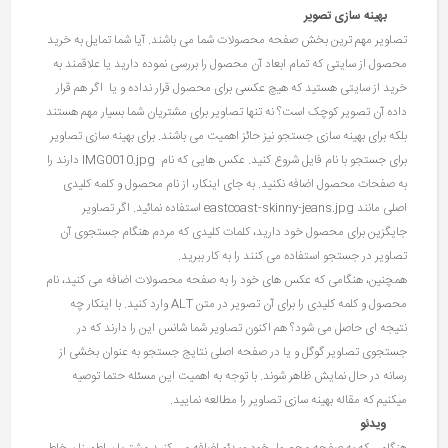
بهینه سازی تصویر
تصاویر مهم ترین بخش صفحه محصولات شما می باشند. آیا شما تمایل به خرید
محصول از سایتی که تمام ابعاد آن محصول را بررسی نموده دارید یا علاقمند به
خرید از سایتی هستید که هیچ عکسی برای محصول قرار نداده و یا اگر هم قرار
داده آن تصویر کوچک است؟ نه تنها تصاویر برای مشتریان شما بسیار مهم هستند
بلکه برای بهینه سازی جستجو نیز حائز اهمیت می باشند. برای بهینه سازی تصاویر
برای جستجو با نام فایل شروع کنید. عکس هایی که نام IMG0010.jpg دارند را
به صفحات محصول اضافه نکنید. به جای اینکار، از نام محصول و کلمه کلیدی
اصلی مانند eastcoast-skinny-jeans.jpg استفاده نمائید. اگر تصاویر
جایگزین برای محصول خود دارید، کلمات کلیدی که مردم هنگام جستجوی آن
تصاویر در جستجو استفاده می کنند را به کار ببرید.
همچنین، هنگامی که عکس های خود را به صفحه محصولات اضافه می کنید، نام
محصول و کلمه کلیدی را برای آن تصویر در متن ALT وارد کنید. با اینکار چه
نتیجه ای حاصل می شود؟ هم اکنون تصاویر شما شانس این را دارند که در
جستجوی تصاویر گوگل و یا در صفحه اصلی نتایج جستجو به عنوان بخشی از
رسانه در حال نمایش ظاهر شوند. با توجه به اهمیت این مسئله حتما توصیه
میکنیم که مقاله بهینه سازی تصاویر را مطالعه نمایید.
ویدئو