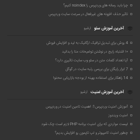
چرا باید رسانه های وردپرس را noindex کنیم؟
تاثیر حذف افزونه های غیرفعال در سرعت سایت وردپرس
آخرین آموزش سئو
آرشیو
4 روش برای تبدیل ترافیک ارگانیک به لید و افزایش فروش
۱۰ اشتباه رایج در نوشتن توضیحات متا را بدانید
آیا تعداد کلمات متن در سئو وب سایت تاثیری دارد؟
7 ابزار رایگان برای بررسی رتبه سایت در گوگل
14 راهکار برای استفاده بهینه از بودجه بازاریابی محتوا
آخرین آموزش امنیت
آرشیو
آموزش امنیت وردپرس1: اهمیت تامین امنیت در وردپرس
امنیت ویندوز
لیست مواردی که برای امنیت برنامه PHP لازم است چک شود
چطور امنیت کامپیوتر و لپ تاپمون رو افزایش بدیم؟