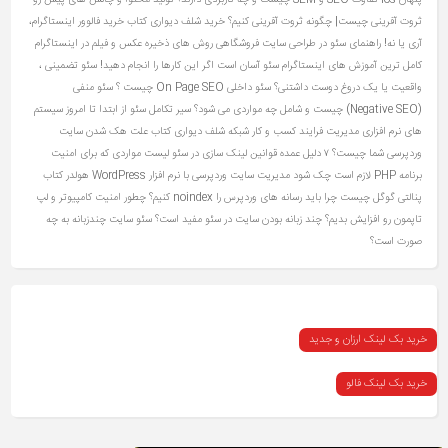
ثروت آفرینی چیست| چگونه ثروت آفرینی کنیم؟
خرید شلف دیواری کتاب
خرید فالوور اینستاگرام،
آری یا نه!
راهنمای سئو در طراحی سایت فروشگاهی
روش های ذخیره عکس و فیلم در اینستاگرام
کامل ترین آموزش های اینستاگرام
سئو آسان است اگر این کارها را انجام دهید!
سئو تضمینی ،
واقعیت یا یک دروغ دوست‌ داشتنی؟
سئو داخلی On Page SEO چیست ؟
سئو منفی
(Negative SEO) چیست و شامل چه مواردی می شود؟
سیر تکامل سئو از ابتدا تا امروز
سیستم
های نرم افزاری مدیریت فرایند کسب و کار
شبکه
شلف دیواری کتاب
علت هک شدن سایت
وردپرسی شما چیست؟ ۷ دلیل عمده
قوانین لینک سازی در سئو
لیست مواردی که برای امنیت
برنامه PHP لازم است چک شود
مدیریت سایت وردپرسی با نرم افزار WordPress
هولدر کتاب
پنالتی گوگل چیست
چرا باید رسانه های وردپرس را noindex کنیم؟
چطور امنیت کامپیوتر و لپ
تاپمون رو افزایش بدیم؟
چند زبانه بودن سایت در سئو مفید است؟ سئو سایت چندزبانه به چه
صورت است؟
خرید بک لینک ارزان و جدید
خرید بک لینک فالو