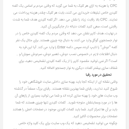
CPC یا هزینه به ازای هر کلیک به شما می گوید که وقتی مردم بر اساس یک کلمه
کلیدی خاص تبلیغات خریداری می کنند، بابت هر کلیک چقدر هزینه پرداخت می
نمایند. CPC بالا رقابت زیاد را نشان می دهد. اگر کلمه کلیدی هدف شما به شدت
رقابتی است، سعی کنید کلمات دنباله دار جایگیزین آن کنید.
در نهایت، هدف کاربر نشان می دهد که وقتی مردم یک کلمه کلیدی خاص را در
نوار جستجوی گوگل وارد می کنند به دنبال چه چیزی هستند. برای مثال یک نفر
کلمه “دوش” را تایپ کرده، سپس دکمه Enter را وارد می کند. آیا این فرد به
دنبال اطلاعات لازم در خصوص نصب دوش، تعمیر دوش، سردوش سوبان! و ..
است؟ اگر نمی توانید مقصود کاربر را از یک کلمه کلیدی تشخیص دهید، برای
شفاف سازی بیشتر کلمات دیگری به نوار جستجو اضافه کنید.
تحقیق در مورد رقبا
وقتی نشانه ای از اینکه کجا باید بهینه سازی داخلی سایت فروشگاهی خود را
شروع کنید ندارید، رقبای شما بهترین نشانه هستند. رقبای بزرگ مسلماً در گذشته
وب سایت های خود را بهینه سازی کرده اند و شما می توانید بسیاری از رازهای آن
ها را در مورد وبسایتشان متوجه شوید. کلمات کلیدی تنها چیزی هستند که شما
باید بر آن ها تمرکز کنید. شما باید کلمات کلیدی موجود در صفحات اصلی را همانند
صفحات برتر محصولات آنالیز کنید.
چگونه می توانید تشخیص دهید که یک وب سایت برای یک کلید واژه خاص