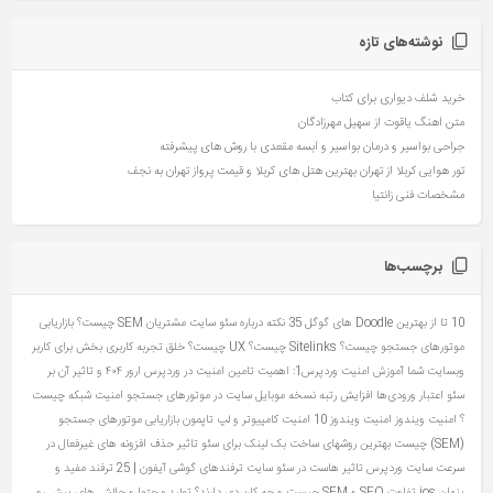
نوشته‌های تازه
خرید شلف دیواری برای کتاب
متن آهنگ یاقوت از سهیل مهرزادگان
جراحی بواسیر و درمان بواسیر و آبسه مقعدی با روش های پیشرفته
تور هوایی کربلا از تهران بهترین هتل های کربلا و قیمت پرواز تهران به نجف
مشخصات فنی زانتیا
برچسب‌ها
10 تا از بهترین Doodle های گوگل
35 نکته درباره سئو سایت مشتریان
SEM چیست؟ بازاریابی
موتورهای جستجو چیست؟
Sitelinks چیست؟
UX چیست؟ خلق تجربه کاربری بخش برای کاربر
وبسایت شما
آموزش امنیت وردپرس1: اهمیت تامین امنیت در وردپرس
ارور ۴۰۴ و تاثیر آن بر
سئو
اعتبار ورودی‌ها
افزایش رتبه نسخه موبایل سایت در موتورهای جستجو
امنیت شبکه چیست
؟
امنیت ویندوز
امنیت ویندوز 10
امنیت کامپیوتر و لپ تاپمون
بازاریابی موتورهای جستجو
(SEM) چیست
بهترین روشهای ساخت بک لینک برای سئو
تاثیر حذف افزونه های غیرفعال در
سرعت سایت وردپرس
تاثیر هاست در سئو سایت
ترفندهای گوشی آیفون | 25 ترفند مفید و
پنهان ios
تفاوت SEO و SEM چیست و چه کاربردی دارند؟
تولید محتوا و چالش های پیش رو