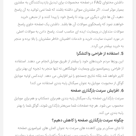
داشتن محتوای FAQ در صفحه محصولات برای تبدیل بازدیدکنندگان به مشتری
بسیار موثر است. اگر مشتریان سوالی داشته باشند که شما نمی توانید به آن پاسخ
دهید، آن ها جای دیگری می روند تا پاسخ خود را پیدا کنند و از منبعی خرید
خواهند نمود که پاسخگوی سوالات آن ها باشد. داشتن یک صفحه حاوی پاسخ
سوالات متداول در وبسایت ایده ای مناسب است. پاسخ دادن به سوالات اصلی
در مورد امنیت سایت، خرید و خدمات اطمینان خاطر مشتریان را بالا برده و منجر
به خرید بیشتر می گردد.
5. استفاده از طراحی واکنشگرا
این روزها مردم خریدهای خود را بیشتر از طریق موبایل انجام می دهند. استفاده
از طراحی ریسپانسیو برای وبسایت فروشگاهی نه تنها منجر به تجربه ای بهتر برای
کاربر خواهد شد بلکه نتایج جستجو را نیز افزایش می دهد. ایندکس اولیه موبایل
گوگل از محبوبت موبایل به عنوان سیگنال رتبه بندی استفاده می کند!
6. افزایش سرعت بارگذاری صفحه
سرعت بارگذاری صفحه یک سیگنال رتبه بندی هم برای دسکتاپ و هم برای موبایل
محسوب می شود. هر چه صفحات شما سریعتر بارگذاری شوند، گوگل شما را بهتر
رتبه بندی می کند.
چگونه سرعت بارگذاری صفحه را کاهش دهیم؟
تا جای ممکن بر روی کاهنده های سرعت به عنوان المان های غیرضروری صفحه
تمرکز کنید. برای مثال، یک تصویر پس زمینه بزرگ که با یک ستون سفید پوشیده