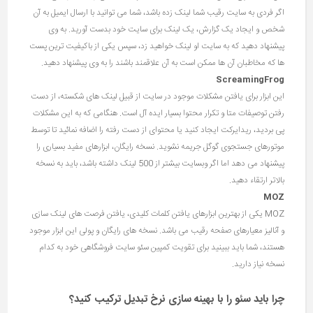
اگر فردی به سایت رقیب شما لینک زده باشد، شما می توانید با ارسال ایمیل به آن
شخص و ایجاد یک گزارش، یک لینک برای سایت خود بدست آورید. به وی
پیشنهاد دهید که به سایت او لینک خواهید زد، سپس یکی از باکیفیت ترین پست
ها که مخاطبان آن ها ممکن است به آن علاقمند باشند را به وی پیشنهاد دهید.
ScreamingFrog
این ابزار برای یافتن مشکلات موجود در سایت از قبیل لینک های شکسته، از دست
رفتن توصیفات متا و تکرار محتوا بسیار ایده آل است. هنگامی که به این مشکلات
پی بردید، ریدایرکت ایجاد کنید یا محتوای از دست رفته را اضافه نمائید تا توسط
موتورهای جستجوی گوگل جریمه نشوید. نسخه رایگان، ابزارهای مفید بسیاری را
پیشنهاد می دهد اما اگر وبسایت بیشتر از 500 لینک داشته باشد، باید به نسخه
بالاتر ارتقاء دهید.
MOZ
MOZ یکی از بهترین ابزارهای یافتن کلمات کلیدی، یافتن فرصت های لینک سازی
و آنالیز معیارهای صفحه رقیب می باشد. نسخه های رایگان و پولی این ابزار موجود
هستند، شما باید ببینید برای تقویت کمپین سئو سایت فروشگاهی خود به کدام
نسخه نیاز دارید.
چرا باید سئو را با
بهینه سازی نرخ تبدیل
ترکیب کنید؟