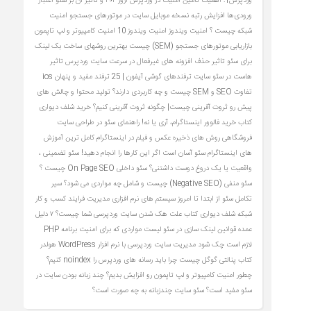
وردپرس1: اهمیت تامین امنیت در وردپرس
ارور ۴۰۴ و تاثیر آن بر سئو
اعتبار
ورودی‌ها
افزایش رتبه نسخه موبایل سایت در موتورهای جستجو
امنیت
شبکه چیست ؟
امنیت ویندوز
امنیت ویندوز 10
امنیت کامپیوتر و لپ تاپمون
بازاریابی موتورهای جستجو (SEM) چیست
بهترین روشهای ساخت بک لینک
برای سئو
تاثیر حذف افزونه های غیرفعال در سرعت سایت وردپرس
تاثیر
هاست در سئو سایت
ترفندهای گوشی آیفون | 25 ترفند مفید و پنهان ios
تفاوت SEO و SEM چیست و چه کاربردی دارند؟
تولید محتوا و چالش های
پیش رو
ثروت آفرینی چیست| چگونه ثروت آفرینی کنیم؟
خرید شلف دیواری
کتاب
خرید فالوور اینستاگرام، آری یا نه!
راهنمای سئو در طراحی سایت
فروشگاهی
روش های ذخیره عکس و فیلم در اینستاگرام کامل ترین آموزش
های اینستاگرام
سئو آسان است اگر این کارها را انجام دهید!
سئو تضمینی ،
واقعیت یا یک دروغ دوست‌ داشتنی؟
سئو داخلی On Page SEO چیست ؟
سئو منفی (Negative SEO) چیست و شامل چه مواردی می شود؟
سیر
تکامل سئو از ابتدا تا امروز
سیستم های نرم افزاری مدیریت فرایند کسب و کار
شبکه
شلف دیواری کتاب
علت هک شدن سایت وردپرسی شما چیست؟ ۷ دلیل
عمده
قوانین لینک سازی در سئو
لیست مواردی که برای امنیت برنامه PHP
لازم است چک شود
مدیریت سایت وردپرسی با نرم افزار WordPress
هولدر
کتاب
پنالتی گوگل چیست
چرا باید رسانه های وردپرس را noindex کنیم؟
چطور امنیت کامپیوتر و لپ تاپمون رو افزایش بدیم؟
چند زبانه بودن سایت در
سئو مفید است؟ سئو سایت چندزبانه به چه صورت است؟