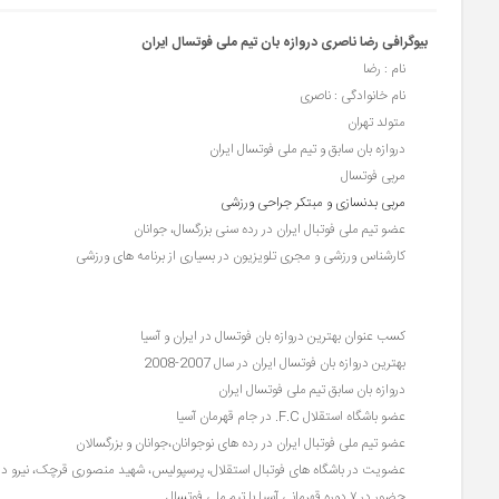
بیوگرافی رضا ناصری دروازه بان تیم ملی فوتسال ایران
نام : رضا
نام خانوادگی : ناصری
متولد تهران
دروازه بان سابق و تیم ملی فوتسال ایران
مربی فوتسال
مربی بدنسازی و مبتکر جراحی ورزشی
عضو تیم ملی فوتبال ایران در رده سنی بزرگسال، جوانان
کارشناس ورزشی و مجری تلویزیون در بسیاری از برنامه های ورزشی
کسب عنوان بهترین دروازه بان فوتسال در ایران و آسیا
بهترین دروازه بان فوتسال ایران در سال 2007-2008
دروازه بان سابق تیم ملی فوتسال ایران
عضو باشگاه استقلال F.C. در جام قهرمان آسیا
عضو تیم ملی فوتبال ایران در رده های نوجوانان،جوانان و بزرگسالان
عضویت در باشگاه های فوتبال استقلال، پرسپولیس، شهید منصوری قرچک، نیرو دری
حضور در ۷ دوره قهرمانی آسیا با تیم ملی فوتسال