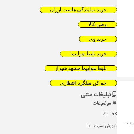
خرید نمایندگی هاست ارزان
وطن کالا
خرید وی
خرید بلیط هواپیما
بلیط هواپیما مشهد شیراز
خم کن میلگرد انتظاری
تبلیغات متنی
موضوعات
58
29
تور هوایی کربلا از تهران بهترین هتل های کربلا و قیمت پرواز تهران به نجف
آموزش امنیت
5