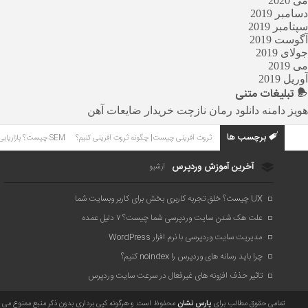
می 2020
دسامبر 2019
سپتامبر 2019
آگوست 2019
جولای 2019
می 2019
آوریل 2019
تبلیغات
متنی
هویز دامنه
دانلود رمان
نازچت
خریدار ضایعات آهن
برچسب ها
ثروت آفرینی چیست| چگونه ثروت آفرینی کنیم؟
SEM چیست؟ بازاریابی موتورهای جستجو چیست؟
آخرین آموزش وردپرس
آرشیو
UX چیست؟ خلق تجربه کاربری بخش برای کاربر وبسایت شما
علت هک شدن سایت وردپرسی شما چیست؟ ۷ دلیل عمده
مدیریت سایت وردپرسی با نرم افزار WordPress
چرا باید رسانه های وردپرس را noindex کنیم؟
تاثیر حذف افزونه های غیرفعال در سرعت سایت وردپرس
تمامی حقوق مطالب برای
پارس نشان
محفوظ است و هرگونه کپی برداری بدون ذکر منبع ممنوع می ب