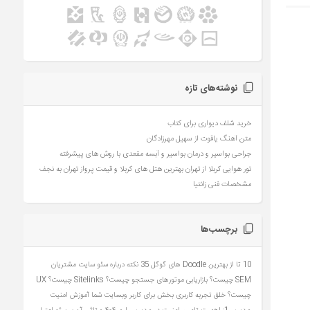
نوشته‌های تازه
خرید شلف دیواری برای کتاب
متن آهنگ یاقوت از سهیل مهرزادگان
جراحی بواسیر و درمان بواسیر و آبسه مقعدی با روش های پیشرفته
تور هوایی کربلا از تهران بهترین هتل های کربلا و قیمت پرواز تهران به نجف
مشخصات فنی زانتیا
برچسب‌ها
10 تا از بهترین Doodle های گوگل
35 نکته درباره سئو سایت مشتریان
SEM چیست؟ بازاریابی موتورهای جستجو چیست؟
Sitelinks چیست؟
UX
چیست؟ خلق تجربه کاربری بخش برای کاربر وبسایت شما
آموزش امنیت