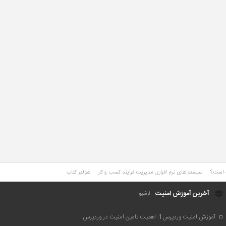
ت است؟
سیستم های نرم افزاری مدیریت فرایند کسب و کار
هولدر کتاب
آخرین آموزش امنیت
آرشیو
آموزش امنیت وردپرس1: اهمیت تامین امنیت در وردپرس