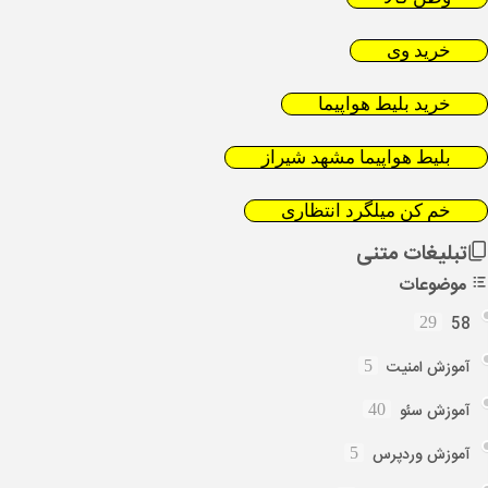
خرید وی
خرید بلیط هواپیما
بلیط هواپیما مشهد شیراز
خم کن میلگرد انتظاری
تبلیغات متنی
موضوعات
58
29
آموزش امنیت
5
آموزش سئو
40
آموزش وردپرس
5