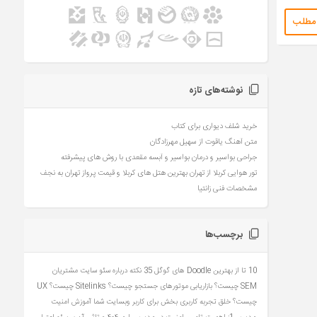
 مطلب
نوشته‌های تازه
خرید شلف دیواری برای کتاب
متن آهنگ یاقوت از سهیل مهرزادگان
جراحی بواسیر و درمان بواسیر و آبسه مقعدی با روش های پیشرفته
تور هوایی کربلا از تهران بهترین هتل های کربلا و قیمت پرواز تهران به نجف
مشخصات فنی زانتیا
برچسب‌ها
10 تا از بهترین Doodle های گوگل
35 نکته درباره سئو سایت مشتریان
SEM چیست؟ بازاریابی موتورهای جستجو چیست؟
Sitelinks چیست؟
UX
چیست؟ خلق تجربه کاربری بخش برای کاربر وبسایت شما
آموزش امنیت