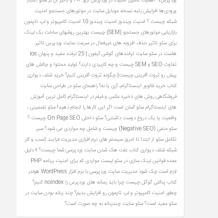
وردپرس1: اهمیت تامین امنیت در وردپرس
ارور ۴۰۴ و تاثیر آن بر سئو
اعتبار
ورودی‌ها
افزایش رتبه نسخه موبایل سایت در موتورهای جستجو
امنیت
شبکه چیست ؟
امنیت ویندوز
امنیت ویندوز 10
امنیت کامپیوتر و لپ تاپمون
بازاریابی موتورهای جستجو (SEM) چیست
بهترین روشهای ساخت بک لینک
برای سئو
تاثیر حذف افزونه های غیرفعال در سرعت سایت وردپرس
تاثیر
هاست در سئو سایت
ترفندهای گوشی آیفون | 25 ترفند مفید و پنهان ios
تفاوت SEO و SEM چیست و چه کاربردی دارند؟
تولید محتوا و چالش های
پیش رو
ثروت آفرینی چیست| چگونه ثروت آفرینی کنیم؟
خرید شلف دیواری
کتاب
خرید فالوور اینستاگرام، آری یا نه!
راهنمای سئو در طراحی سایت
فروشگاهی
روش های ذخیره عکس و فیلم در اینستاگرام کامل ترین آموزش
های اینستاگرام
سئو آسان است اگر این کارها را انجام دهید!
سئو تضمینی ،
واقعیت یا یک دروغ دوست‌ داشتنی؟
سئو داخلی On Page SEO چیست ؟
سئو منفی (Negative SEO) چیست و شامل چه مواردی می شود؟
سیر
تکامل سئو از ابتدا تا امروز
سیستم های نرم افزاری مدیریت فرایند کسب و کار
شبکه
شلف دیواری کتاب
علت هک شدن سایت وردپرسی شما چیست؟ ۷ دلیل
عمده
قوانین لینک سازی در سئو
لیست مواردی که برای امنیت برنامه PHP
لازم است چک شود
مدیریت سایت وردپرسی با نرم افزار WordPress
هولدر
کتاب
پنالتی گوگل چیست
چرا باید رسانه های وردپرس را noindex کنیم؟
چطور امنیت کامپیوتر و لپ تاپمون رو افزایش بدیم؟
چند زبانه بودن سایت در
سئو مفید است؟ سئو سایت چندزبانه به چه صورت است؟