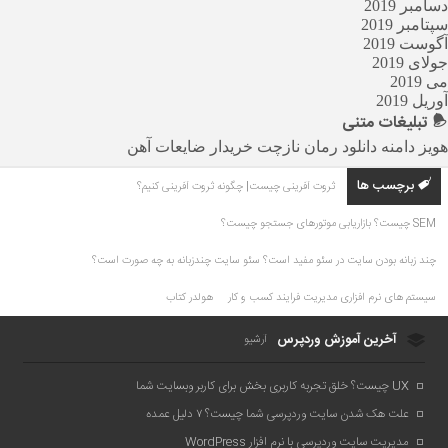
دسامبر 2019
سپتامبر 2019
آگوست 2019
جولای 2019
می 2019
آوریل 2019
تبلیغات
متنی
هویز دامنه
دانلود رمان
نازچت
خریدار ضایعات آهن
برچسب ها
ثروت آفرینی چیست| چگونه ثروت آفرینی کنیم؟
SEM چیست؟ بازاریابی موتورهای جستجو چیست؟
چند زبانه بودن سایت در سئو مفید است؟ سئو سایت چندزبانه به چه صورت است؟
سیستم های نرم افزاری مدیریت فرایند کسب و کار
هولدر کتاب
آخرین آموزش وردپرس
آرشیو
UX چیست؟ خلق تجربه کاربری بخش برای کاربر وبسایت شما
علت هک شدن سایت وردپرسی شما چیست؟ ۷ دلیل عمده
مدیریت سایت وردپرسی با نرم افزار WordPress