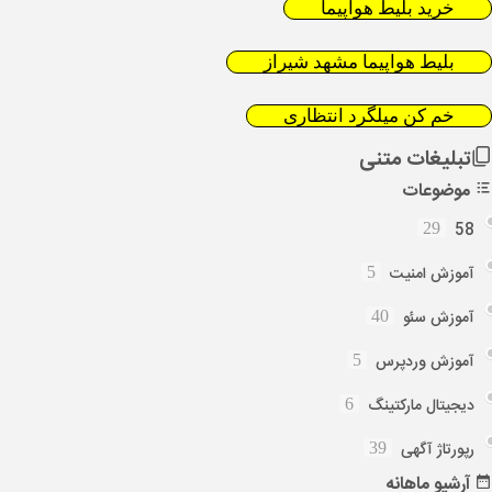
خرید بلیط هواپیما
بلیط هواپیما مشهد شیراز
خم کن میلگرد انتظاری
تبلیغات متنی
موضوعات
58
29
آموزش امنیت
5
آموزش سئو
40
آموزش وردپرس
5
دیجیتال مارکتینگ
6
رپورتاژ آگهی
39
آرشیو
ماهانه