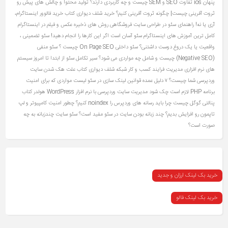
پنهان ios
تفاوت SEO و SEM چیست و چه کاربردی دارند؟
تولید محتوا و چالش های پیش رو
ثروت آفرینی چیست| چگونه ثروت آفرینی کنیم؟
خرید شلف دیواری کتاب
خرید فالوور اینستاگرام،
آری یا نه!
راهنمای سئو در طراحی سایت فروشگاهی
روش های ذخیره عکس و فیلم در اینستاگرام
کامل ترین آموزش های اینستاگرام
سئو آسان است اگر این کارها را انجام دهید!
سئو تضمینی ،
واقعیت یا یک دروغ دوست‌ داشتنی؟
سئو داخلی On Page SEO چیست ؟
سئو منفی
(Negative SEO) چیست و شامل چه مواردی می شود؟
سیر تکامل سئو از ابتدا تا امروز
سیستم
های نرم افزاری مدیریت فرایند کسب و کار
شبکه
شلف دیواری کتاب
علت هک شدن سایت
وردپرسی شما چیست؟ ۷ دلیل عمده
قوانین لینک سازی در سئو
لیست مواردی که برای امنیت
برنامه PHP لازم است چک شود
مدیریت سایت وردپرسی با نرم افزار WordPress
هولدر کتاب
پنالتی گوگل چیست
چرا باید رسانه های وردپرس را noindex کنیم؟
چطور امنیت کامپیوتر و لپ
تاپمون رو افزایش بدیم؟
چند زبانه بودن سایت در سئو مفید است؟ سئو سایت چندزبانه به چه
صورت است؟
خرید بک لینک ارزان و جدید
خرید بک لینک فالو