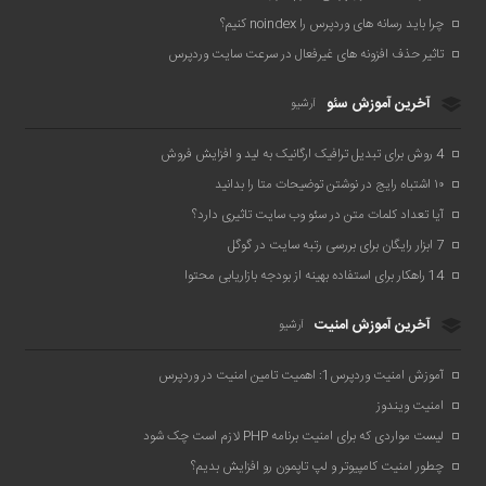
چرا باید رسانه های وردپرس را noindex کنیم؟
تاثیر حذف افزونه های غیرفعال در سرعت سایت وردپرس
آخرین آموزش سئو
آرشیو
4 روش برای تبدیل ترافیک ارگانیک به لید و افزایش فروش
۱۰ اشتباه رایج در نوشتن توضیحات متا را بدانید
آیا تعداد کلمات متن در سئو وب سایت تاثیری دارد؟
7 ابزار رایگان برای بررسی رتبه سایت در گوگل
14 راهکار برای استفاده بهینه از بودجه بازاریابی محتوا
آخرین آموزش امنیت
آرشیو
آموزش امنیت وردپرس1: اهمیت تامین امنیت در وردپرس
امنیت ویندوز
لیست مواردی که برای امنیت برنامه PHP لازم است چک شود
چطور امنیت کامپیوتر و لپ تاپمون رو افزایش بدیم؟