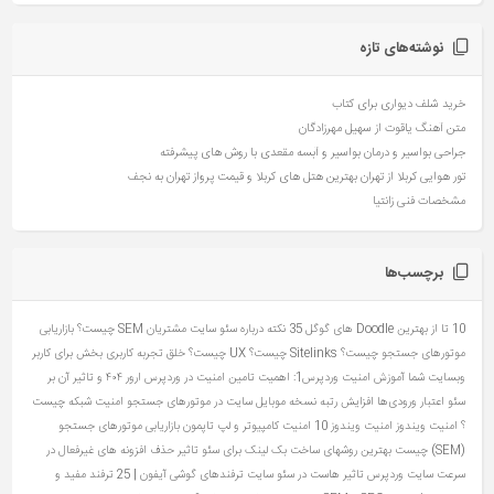
نوشته‌های تازه
خرید شلف دیواری برای کتاب
متن آهنگ یاقوت از سهیل مهرزادگان
جراحی بواسیر و درمان بواسیر و آبسه مقعدی با روش های پیشرفته
تور هوایی کربلا از تهران بهترین هتل های کربلا و قیمت پرواز تهران به نجف
مشخصات فنی زانتیا
برچسب‌ها
10 تا از بهترین Doodle های گوگل
35 نکته درباره سئو سایت مشتریان
SEM چیست؟ بازاریابی
موتورهای جستجو چیست؟
Sitelinks چیست؟
UX چیست؟ خلق تجربه کاربری بخش برای کاربر
وبسایت شما
آموزش امنیت وردپرس1: اهمیت تامین امنیت در وردپرس
ارور ۴۰۴ و تاثیر آن بر
سئو
اعتبار ورودی‌ها
افزایش رتبه نسخه موبایل سایت در موتورهای جستجو
امنیت شبکه چیست
؟
امنیت ویندوز
امنیت ویندوز 10
امنیت کامپیوتر و لپ تاپمون
بازاریابی موتورهای جستجو
(SEM) چیست
بهترین روشهای ساخت بک لینک برای سئو
تاثیر حذف افزونه های غیرفعال در
سرعت سایت وردپرس
تاثیر هاست در سئو سایت
ترفندهای گوشی آیفون | 25 ترفند مفید و